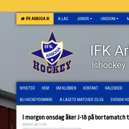
IFK ARBOGA IK
A-LAG
JUNIOR
UNGDOM
IFK A
Ishockey
NYHETER
HEM
OM KLUBBEN
KONTAKT
KALENDER
BLI HOCKEYDOMARE
A-LAGETS MATCHER 25/26
SVENSK H
I morgon onsdag åker J-18 på bortamatch t
2024-01-30 12:04