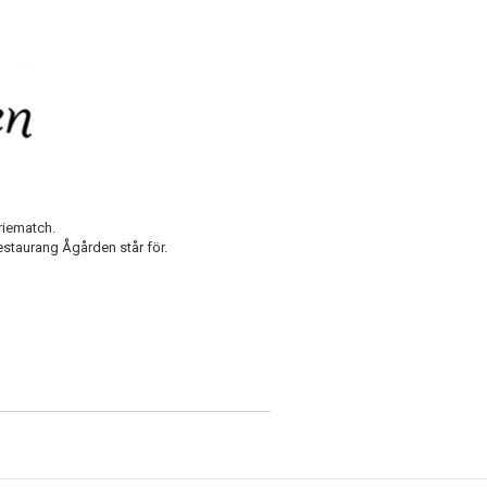
eriematch.
staurang Ågården står för.