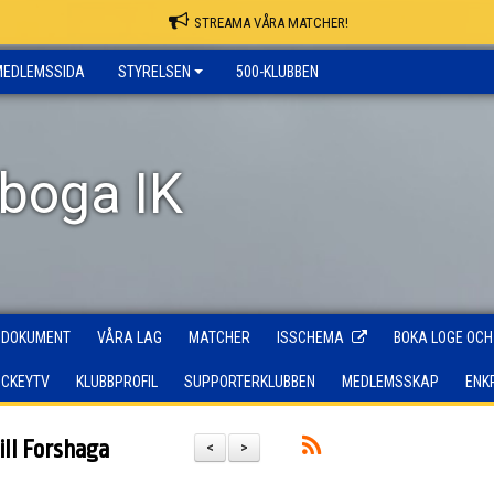
STREAMA VÅRA MATCHER!
MEDLEMSSIDA
STYRELSEN
500-KLUBBEN
rboga IK
DOKUMENT
VÅRA LAG
MATCHER
ISSCHEMA
BOKA LOGE OCH
OCKEYTV
KLUBBPROFIL
SUPPORTERKLUBBEN
MEDLEMSSKAP
ENK
ill Forshaga
<
>