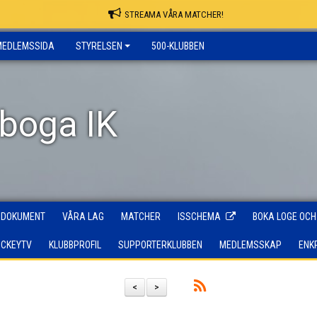
STREAMA VÅRA MATCHER!
MEDLEMSSIDA
STYRELSEN
500-KLUBBEN
rboga IK
DOKUMENT
VÅRA LAG
MATCHER
ISSCHEMA
BOKA LOGE OCH
OCKEYTV
KLUBBPROFIL
SUPPORTERKLUBBEN
MEDLEMSSKAP
ENK
<
>