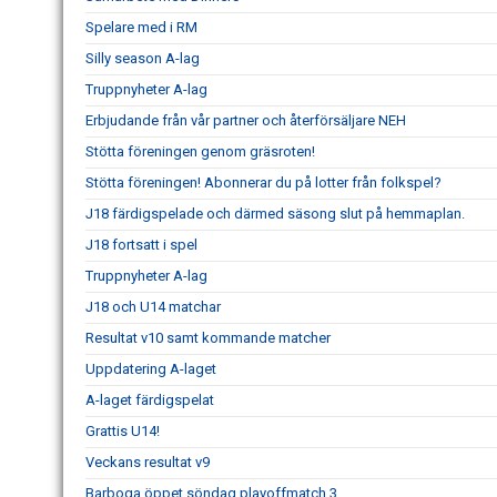
Spelare med i RM
Silly season A-lag
Truppnyheter A-lag
Erbjudande från vår partner och återförsäljare NEH
Stötta föreningen genom gräsroten!
Stötta föreningen! Abonnerar du på lotter från folkspel?
J18 färdigspelade och därmed säsong slut på hemmaplan.
J18 fortsatt i spel
Truppnyheter A-lag
J18 och U14 matchar
Resultat v10 samt kommande matcher
Uppdatering A-laget
A-laget färdigspelat
Grattis U14!
Veckans resultat v9
Barboga öppet söndag playoffmatch 3