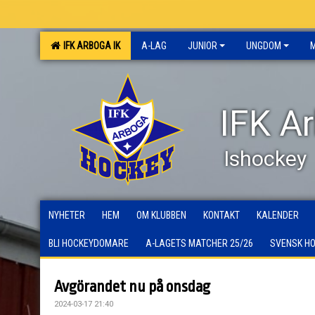
IFK ARBOGA IK
A-LAG
JUNIOR
UNGDOM
IFK A
Ishockey
NYHETER
HEM
OM KLUBBEN
KONTAKT
KALENDER
BLI HOCKEYDOMARE
A-LAGETS MATCHER 25/26
SVENSK H
Avgörandet nu på onsdag
2024-03-17 21:40