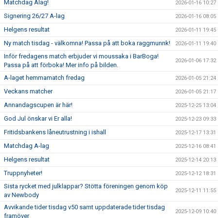
Matchdag Alag!
2026-01-16 10:27
Signering 26/27 A-lag
2026-01-16 08:05
Helgens resultat
2026-01-11 19:45
Ny match tisdag - välkomna! Passa på att boka raggmunnk!
2026-01-11 19:40
Inför fredagens match erbjuder vi moussaka i BarBoga!
2026-01-06 17:32
Passa på att förboka! Mer info på bilden.
A-laget hemmamatch fredag
2026-01-05 21:24
Veckans matcher
2026-01-05 21:17
Annandagscupen är här!
2025-12-25 13:04
God Jul önskar vi Er alla!
2025-12-23 09:33
Fritidsbankens låneutrustning i ishall
2025-12-17 13:31
Matchdag A-lag
2025-12-16 08:41
Helgens resultat
2025-12-14 20:13
Truppnyheter!
2025-12-12 18:31
Sista rycket med julklappar? Stötta föreningen genom köp
2025-12-11 11:55
av Newbody
Avvikande tider tisdag v50 samt uppdaterade tider tisdag
2025-12-09 10:40
framöver