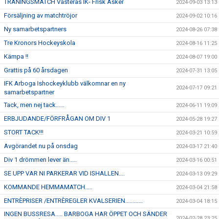
TRÄNINGSMATCH Västerås IK- Frisk Asker
2024-09-03 13:13
Försäljning av matchtröjor
2024-09-02 10:16
Ny samarbetspartners
2024-08-26 07:38
Tre Kronors Hockeyskola
2024-08-16 11:25
Kämpa !!
2024-08-07 19:00
Grattis på 60 årsdagen
2024-07-31 13:05
IFK Arboga Ishockeyklubb välkomnar en ny
2024-07-17 09:21
samarbetspartner
Tack, men nej tack......
2024-06-11 19:09
ERBJUDANDE/FÖRFRÅGAN OM DIV 1
2024-05-28 19:27
STORT TACK!!!
2024-03-21 10:59
Avgörandet nu på onsdag
2024-03-17 21:40
Div 1 drömmen lever än.....
2024-03-16 00:51
SE UPP VAR NI PARKERAR VID ISHALLEN....
2024-03-13 09:29
KOMMANDE HEMMAMATCH.....
2024-03-04 21:58
ENTRÈPRISER /ENTRÈREGLER KVALSERIEN............
2024-03-04 18:15
INGEN BUSSRESA..... BARBOGA HAR ÖPPET OCH SÄNDER
2024-02-28 23:25