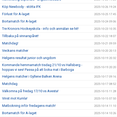
Köp Newbody - stötta IFK
2025-10-26 19:24
Förlust för A-laget
2025-10-25 17:45
Bortamatch för A-laget
2025-10-24 09:06
Tre Kronors Hockeyskola - info och anmälan se hit!
2025-10-23 10:35
Tillbaka på vinnarspåret!
2025-10-22 18:07
Matchdag!
2025-10-21 09:59
Veckans matcher
2025-10-20 20:13
Helgens resultat junior och ungdom
2025-10-19 20:32
Kommande hemmamatch tisdag 21/10 vs Hallsberg -
2025-10-19 20:20
hoppas vi ses! Passa på att boka mat i Barboga
Helgens matcher i Gyllene Balken Arena
2025-10-17 09:16
Matchdag
2025-10-17 08:52
Välkomna på fredag 17/10 vs Avesta!
2025-10-15 11:28
Vinst mot Kumla!
2025-10-15 07:50
Matbokning inför fredagens match!
2025-10-14 11:10
Bortamatch för A-laget
2025-10-14 10:26