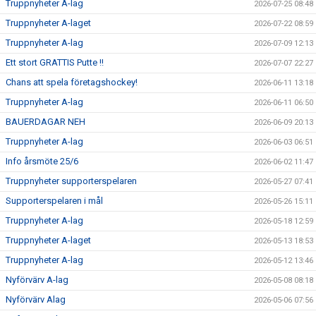
Truppnyheter A-lag
2026-07-25 08:48
Truppnyheter A-laget
2026-07-22 08:59
SUPPORTERKLUBBEN
Truppnyheter A-lag
2026-07-09 12:13
MEDLEMSSKAP
Ett stort GRATTIS Putte !!
2026-07-07 22:27
Chans att spela företagshockey!
2026-06-11 13:18
ENKRONASMATCH 2026
Truppnyheter A-lag
2026-06-11 06:50
BAUERDAGAR NEH
2026-06-09 20:13
Truppnyheter A-lag
2026-06-03 06:51
Info årsmöte 25/6
2026-06-02 11:47
Truppnyheter supporterspelaren
2026-05-27 07:41
Supporterspelaren i mål
2026-05-26 15:11
Truppnyheter A-lag
2026-05-18 12:59
Truppnyheter A-laget
2026-05-13 18:53
Truppnyheter A-lag
2026-05-12 13:46
Nyförvärv A-lag
2026-05-08 08:18
Nyförvärv Alag
2026-05-06 07:56