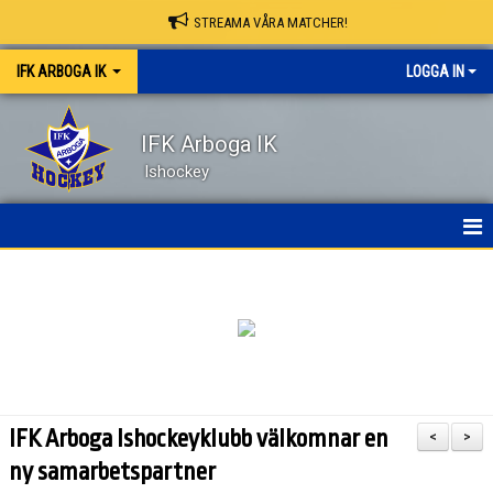
STREAMA VÅRA MATCHER!
IFK ARBOGA IK
LOGGA IN
IFK Arboga IK
Ishockey
NYHETER
HEM
OM KLUBBEN
KONTAKT
IFK Arboga Ishockeyklubb välkomnar en
<
>
KALENDER
ny samarbetspartner