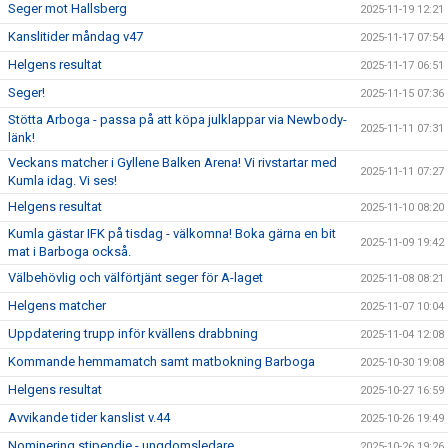
Seger mot Hallsberg
2025-11-19 12:21
Kanslitider måndag v47
2025-11-17 07:54
Helgens resultat
2025-11-17 06:51
Seger!
2025-11-15 07:36
Stötta Arboga - passa på att köpa julklappar via Newbody-
2025-11-11 07:31
länk!
Veckans matcher i Gyllene Balken Arena! Vi rivstartar med
2025-11-11 07:27
Kumla idag. Vi ses!
Helgens resultat
2025-11-10 08:20
Kumla gästar IFK på tisdag - välkomna! Boka gärna en bit
2025-11-09 19:42
mat i Barboga också.
Välbehövlig och välförtjänt seger för A-laget
2025-11-08 08:21
Helgens matcher
2025-11-07 10:04
Uppdatering trupp inför kvällens drabbning
2025-11-04 12:08
Kommande hemmamatch samt matbokning Barboga
2025-10-30 19:08
Helgens resultat
2025-10-27 16:59
Avvikande tider kanslist v.44
2025-10-26 19:49
Nominering stipendie - ungdomsledare
2025-10-26 19:26