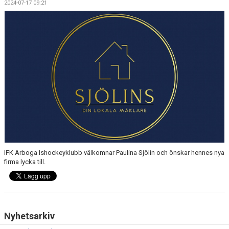
2024-07-17 09:21
DOKUMENT
VÅRA LAG
MATCHER
ISSCHEMA
BOKA LOGE OCH MAT
DEN BLÅVITA VÄGEN
BILJETTER
IFK Arboga Ishockeyklubb välkomnar Paulina Sjölin och önskar hennes nya
BLI HOCKEYDOMARE
firma lycka till.
A-LAGETS MATCHER 25/26
SVENSK HOCKEYTV
Nyhetsarkiv
KLUBBPROFIL