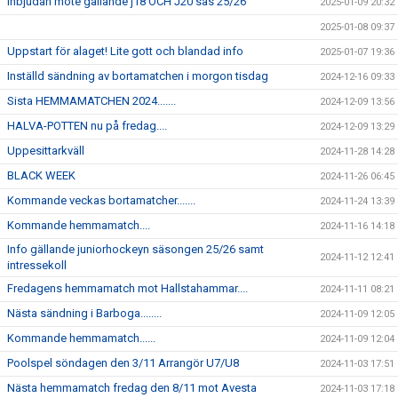
Inbjudan möte gällande j18 OCH J20 säs 25/26
2025-01-09 20:32
2025-01-08 09:37
Uppstart för alaget! Lite gott och blandad info
2025-01-07 19:36
Inställd sändning av bortamatchen i morgon tisdag
2024-12-16 09:33
Sista HEMMAMATCHEN 2024.......
2024-12-09 13:56
HALVA-POTTEN nu på fredag....
2024-12-09 13:29
Uppesittarkväll
2024-11-28 14:28
BLACK WEEK
2024-11-26 06:45
Kommande veckas bortamatcher.......
2024-11-24 13:39
Kommande hemmamatch....
2024-11-16 14:18
Info gällande juniorhockeyn säsongen 25/26 samt
2024-11-12 12:41
intressekoll
Fredagens hemmamatch mot Hallstahammar....
2024-11-11 08:21
Nästa sändning i Barboga........
2024-11-09 12:05
Kommande hemmamatch......
2024-11-09 12:04
Poolspel söndagen den 3/11 Arrangör U7/U8
2024-11-03 17:51
Nästa hemmamatch fredag den 8/11 mot Avesta
2024-11-03 17:18