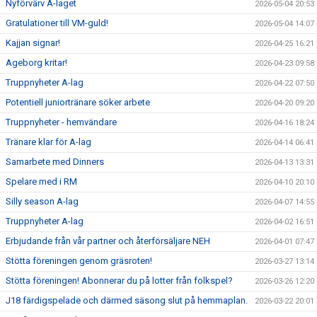
Nyförvärv A-laget
2026-05-04 20:53
Gratulationer till VM-guld!
2026-05-04 14:07
Kajjan signar!
2026-04-25 16:21
Ageborg kritar!
2026-04-23 09:58
Truppnyheter A-lag
2026-04-22 07:50
Potentiell juniortränare söker arbete
2026-04-20 09:20
Truppnyheter - hemvändare
2026-04-16 18:24
Tränare klar för A-lag
2026-04-14 06:41
Samarbete med Dinners
2026-04-13 13:31
Spelare med i RM
2026-04-10 20:10
Silly season A-lag
2026-04-07 14:55
Truppnyheter A-lag
2026-04-02 16:51
Erbjudande från vår partner och återförsäljare NEH
2026-04-01 07:47
Stötta föreningen genom gräsroten!
2026-03-27 13:14
Stötta föreningen! Abonnerar du på lotter från folkspel?
2026-03-26 12:20
J18 färdigspelade och därmed säsong slut på hemmaplan.
2026-03-22 20:01