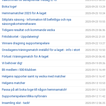
2025-09-29 08:03
Boka loge!
2025-09-25 13:29
Hemmamatcher 2025 för A-laget
2025-09-25 10:24
Sittplats säsong - Information till befintliga och nya
2025-09-23 10:55
säsongskortsinnehavare.
Tidigare resultat och kommande vecka
2025-09-23 06:36
Fritidskortet - Uppdatering!
2025-09-22 21:01
Vinnare dragning supporterspelare
2025-09-22 13:27
Onsdagens träningsmatch inställd för a-laget - info i stort
2025-09-22 10:50
Förlust i träningsmatch för A-laget
2025-09-20 06:45
Vi behöver dig!
2025-09-19 09:26
Bli medlem i 500-klubben
2025-09-15 16:49
Helgens rapporter samt ny vecka med matcher
2025-09-15 16:47
Helgens matcher
2025-09-13 10:53
Passa på att boka loge till någon hemmamatch!
2025-09-12 12:03
Supporterspelare tillika nyförvärv
2025-09-12 11:42
Insamling slut - tack!
2025-09-12 06:25