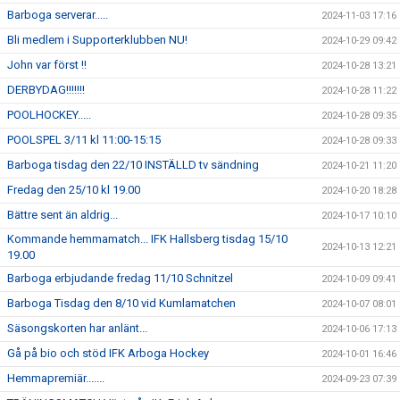
Barboga serverar.....
2024-11-03 17:16
Bli medlem i Supporterklubben NU!
2024-10-29 09:42
John var först !!
2024-10-28 13:21
DERBYDAG!!!!!!!
2024-10-28 11:22
POOLHOCKEY.....
2024-10-28 09:35
POOLSPEL 3/11 kl 11:00-15:15
2024-10-28 09:33
Barboga tisdag den 22/10 INSTÄLLD tv sändning
2024-10-21 11:20
Fredag den 25/10 kl 19.00
2024-10-20 18:28
Bättre sent än aldrig...
2024-10-17 10:10
Kommande hemmamatch... IFK Hallsberg tisdag 15/10
2024-10-13 12:21
19.00
Barboga erbjudande fredag 11/10 Schnitzel
2024-10-09 09:41
Barboga Tisdag den 8/10 vid Kumlamatchen
2024-10-07 08:01
Säsongskorten har anlänt...
2024-10-06 17:13
Gå på bio och stöd IFK Arboga Hockey
2024-10-01 16:46
Hemmapremiär.......
2024-09-23 07:39