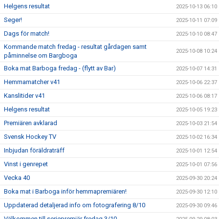
Helgens resultat
2025-10-13 06:10
Seger!
2025-10-11 07:09
Dags för match!
2025-10-10 08:47
Kommande match fredag - resultat gårdagen samt
2025-10-08 10:24
påminnelse om Bargboga
Boka mat Barboga fredag - (flytt av Bar)
2025-10-07 14:31
Hemmamatcher v41
2025-10-06 22:37
Kanslitider v41
2025-10-06 08:17
Helgens resultat
2025-10-05 19:23
Premiären avklarad
2025-10-03 21:54
Svensk Hockey TV
2025-10-02 16:34
Inbjudan föräldraträff
2025-10-01 12:54
Vinst i genrepet
2025-10-01 07:56
Vecka 40
2025-09-30 20:24
Boka mat i Barboga inför hemmapremiären!
2025-09-30 12:10
Uppdaterad detaljerad info om fotografering 8/10
2025-09-30 09:46
Välkommen till seriepremiär fredag 3/10