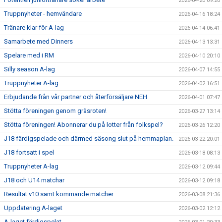
2026-04-20 09:20
Truppnyheter - hemvändare
2026-04-16 18:24
Tränare klar för A-lag
2026-04-14 06:41
Samarbete med Dinners
2026-04-13 13:31
Spelare med i RM
2026-04-10 20:10
Silly season A-lag
2026-04-07 14:55
Truppnyheter A-lag
2026-04-02 16:51
Erbjudande från vår partner och återförsäljare NEH
2026-04-01 07:47
Stötta föreningen genom gräsroten!
2026-03-27 13:14
Stötta föreningen! Abonnerar du på lotter från folkspel?
2026-03-26 12:20
J18 färdigspelade och därmed säsong slut på hemmaplan.
2026-03-22 20:01
J18 fortsatt i spel
2026-03-18 08:13
Truppnyheter A-lag
2026-03-12 09:44
J18 och U14 matchar
2026-03-12 09:18
Resultat v10 samt kommande matcher
2026-03-08 21:36
Uppdatering A-laget
2026-03-02 12:12
A-laget färdigspelat