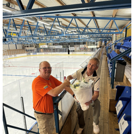
DOKUMENT
VÅRA LAG
MATCHER
ISSCHEMA
BOKA LOGE OCH MAT
DEN BLÅVITA VÄGEN
BILJETTER
BLI HOCKEYDOMARE
A-LAGETS MATCHER 25/26
SVENSK HOCKEYTV
KLUBBPROFIL