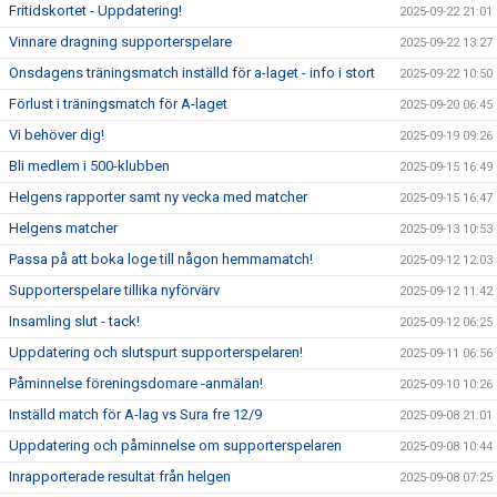
Fritidskortet - Uppdatering!
2025-09-22 21:01
Vinnare dragning supporterspelare
2025-09-22 13:27
Onsdagens träningsmatch inställd för a-laget - info i stort
2025-09-22 10:50
Förlust i träningsmatch för A-laget
2025-09-20 06:45
Vi behöver dig!
2025-09-19 09:26
Bli medlem i 500-klubben
2025-09-15 16:49
Helgens rapporter samt ny vecka med matcher
2025-09-15 16:47
Helgens matcher
2025-09-13 10:53
Passa på att boka loge till någon hemmamatch!
2025-09-12 12:03
Supporterspelare tillika nyförvärv
2025-09-12 11:42
Insamling slut - tack!
2025-09-12 06:25
Uppdatering och slutspurt supporterspelaren!
2025-09-11 06:56
Påminnelse föreningsdomare -anmälan!
2025-09-10 10:26
Inställd match för A-lag vs Sura fre 12/9
2025-09-08 21:01
Uppdatering och påminnelse om supporterspelaren
2025-09-08 10:44
Inrapporterade resultat från helgen
2025-09-08 07:25