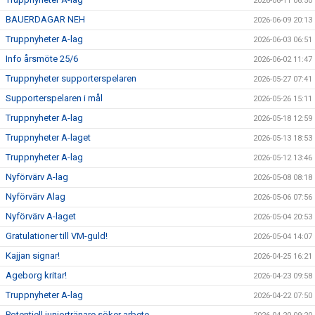
2026-06-11 06:50
BAUERDAGAR NEH
2026-06-09 20:13
Truppnyheter A-lag
2026-06-03 06:51
Info årsmöte 25/6
2026-06-02 11:47
Truppnyheter supporterspelaren
2026-05-27 07:41
Supporterspelaren i mål
2026-05-26 15:11
Truppnyheter A-lag
2026-05-18 12:59
Truppnyheter A-laget
2026-05-13 18:53
Truppnyheter A-lag
2026-05-12 13:46
Nyförvärv A-lag
2026-05-08 08:18
Nyförvärv Alag
2026-05-06 07:56
Nyförvärv A-laget
2026-05-04 20:53
Gratulationer till VM-guld!
2026-05-04 14:07
Kajjan signar!
2026-04-25 16:21
Ageborg kritar!
2026-04-23 09:58
Truppnyheter A-lag
2026-04-22 07:50
Potentiell juniortränare söker arbete