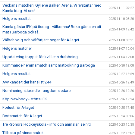
Veckans matcher i Gyllene Balken Arena! Vi rivstartar med
2025-11-11 07:27
Kumla idag. Vi ses!
Helgens resultat
2025-11-10 08:20
Kumla gästar IFK på tisdag - välkomna! Boka gärna en bit
2025-11-09 19:42
mat i Barboga också.
Välbehövlig och välförtjänt seger för A-laget
2025-11-08 08:21
Helgens matcher
2025-11-07 10:04
Uppdatering trupp inför kvällens drabbning
2025-11-04 12:08
Kommande hemmamatch samt matbokning Barboga
2025-10-30 19:08
Helgens resultat
2025-10-27 16:59
Avvikande tider kanslist v.44
2025-10-26 19:49
Nominering stipendie - ungdomsledare
2025-10-26 19:26
Köp Newbody - stötta IFK
2025-10-26 19:24
Förlust för A-laget
2025-10-25 17:45
Bortamatch för A-laget
2025-10-24 09:06
Tre Kronors Hockeyskola - info och anmälan se hit!
2025-10-23 10:35
Tillbaka på vinnarspåret!
2025-10-22 18:07