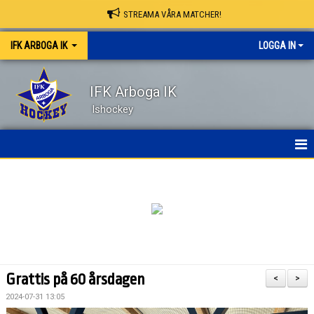
STREAMA VÅRA MATCHER!
IFK ARBOGA IK
LOGGA IN
IFK Arboga IK
Ishockey
NYHETER
HEM
OM KLUBBEN
KONTAKT
Grattis på 60 årsdagen
<
>
KALENDER
2024-07-31 13:05