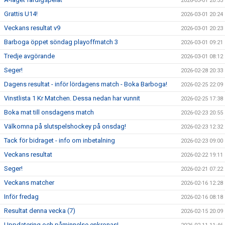
2026-03-01 20:33
Grattis U14!
2026-03-01 20:24
Veckans resultat v9
2026-03-01 20:23
Barboga öppet söndag playoffmatch 3
2026-03-01 09:21
Tredje avgörande
2026-03-01 08:12
Seger!
2026-02-28 20:33
Dagens resultat - inför lördagens match - Boka Barboga!
2026-02-25 22:09
Vinstlista 1 Kr Matchen. Dessa nedan har vunnit
2026-02-25 17:38
Boka mat till onsdagens match
2026-02-23 20:55
Välkomna på slutspelshockey på onsdag!
2026-02-23 12:32
Tack för bidraget - info om inbetalning
2026-02-23 09:00
Veckans resultat
2026-02-22 19:11
Seger!
2026-02-21 07:22
Veckans matcher
2026-02-16 12:28
Inför fredag
2026-02-16 08:18
Resultat denna vecka (7)
2026-02-15 20:09
Uppdatering och påminnelse enkronas!