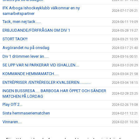
IFK Arboga Ishockeyklubb välkomnar en ny
2024-07-17 09:21
samarbetspartner
Tack, men nej tack......
2024-06-11 19:09
ERBJUDANDE/FÖRFRÅGAN OM DIV 1
2024-05-28 19:27
STORT TACK!!!
2024-03-21 10:59
Avgörandet nu på onsdag
2024-03-17 21:40
Div 1 drömmen lever än.....
2024-03-16 00:51
SE UPP VAR NI PARKERAR VID ISHALLEN....
2024-03-13 09:29
KOMMANDE HEMMAMATCH.....
2024-03-04 21:58
ENTRÈPRISER /ENTRÈREGLER KVALSERIEN............
2024-03-04 18:15
INGEN BUSSRESA..... BARBOGA HAR ÖPPET OCH SÄNDER
2024-02-28 23:25
MATCHEN PÅ LÖRDAG
Play Off 2...
2024-02-26 19:08
Sista hemmaseriematchen
2024-02-11 12:21
Vinnaren....
2024-02-01 10:36
I morgon onsdag åker J-18 på bortamatch till Forshaga
2024-01-30 12:04