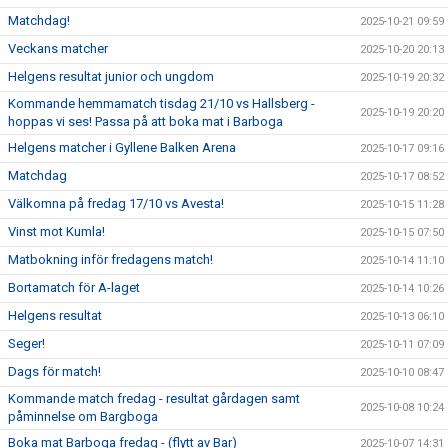
Matchdag!
2025-10-21 09:59
Veckans matcher
2025-10-20 20:13
Helgens resultat junior och ungdom
2025-10-19 20:32
Kommande hemmamatch tisdag 21/10 vs Hallsberg -
2025-10-19 20:20
hoppas vi ses! Passa på att boka mat i Barboga
Helgens matcher i Gyllene Balken Arena
2025-10-17 09:16
Matchdag
2025-10-17 08:52
Välkomna på fredag 17/10 vs Avesta!
2025-10-15 11:28
Vinst mot Kumla!
2025-10-15 07:50
Matbokning inför fredagens match!
2025-10-14 11:10
Bortamatch för A-laget
2025-10-14 10:26
Helgens resultat
2025-10-13 06:10
Seger!
2025-10-11 07:09
Dags för match!
2025-10-10 08:47
Kommande match fredag - resultat gårdagen samt
2025-10-08 10:24
påminnelse om Bargboga
Boka mat Barboga fredag - (flytt av Bar)
2025-10-07 14:31