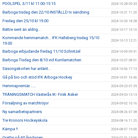
POOLSPEL 3/11 kl 11:00-15:15
2024-10-28 09:33
Barboga tisdag den 22/10 INSTÄLLD tv sändning
2024-10-21 11:20
Fredag den 25/10 kl 19.00
2024-10-20 18:28
Bättre sent än aldrig...
2024-10-17 10:10
Kommande hemmamatch... IFK Hallsberg tisdag 15/10
2024-10-13 12:21
19.00
Barboga erbjudande fredag 11/10 Schnitzel
2024-10-09 09:41
Barboga Tisdag den 8/10 vid Kumlamatchen
2024-10-07 08:01
Säsongskorten har anlänt...
2024-10-06 17:13
Gå på bio och stöd IFK Arboga Hockey
2024-10-01 16:46
Hemmapremiär.......
2024-09-23 07:39
TRÄNINGSMATCH Västerås IK- Frisk Asker
2024-09-03 13:13
Försäljning av matchtröjor
2024-09-02 10:16
Ny samarbetspartners
2024-08-26 07:38
Tre Kronors Hockeyskola
2024-08-16 11:25
Kämpa !!
2024-08-07 19:00
Grattis på 60 årsdagen
2024-07-31 13:05