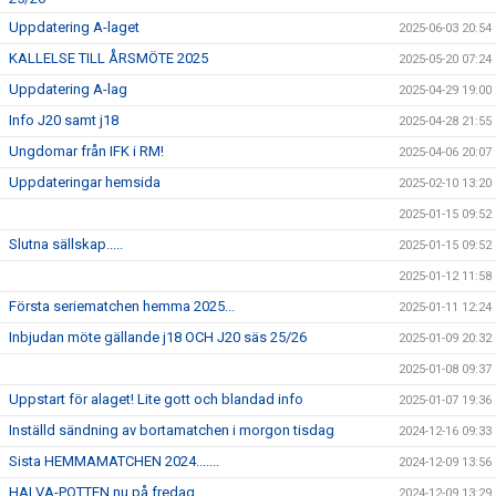
Uppdatering A-laget
2025-06-03 20:54
KALLELSE TILL ÅRSMÖTE 2025
2025-05-20 07:24
Uppdatering A-lag
2025-04-29 19:00
Info J20 samt j18
2025-04-28 21:55
Ungdomar från IFK i RM!
2025-04-06 20:07
Uppdateringar hemsida
2025-02-10 13:20
2025-01-15 09:52
Slutna sällskap.....
2025-01-15 09:52
2025-01-12 11:58
Första seriematchen hemma 2025...
2025-01-11 12:24
Inbjudan möte gällande j18 OCH J20 säs 25/26
2025-01-09 20:32
2025-01-08 09:37
Uppstart för alaget! Lite gott och blandad info
2025-01-07 19:36
Inställd sändning av bortamatchen i morgon tisdag
2024-12-16 09:33
Sista HEMMAMATCHEN 2024.......
2024-12-09 13:56
HALVA-POTTEN nu på fredag....
2024-12-09 13:29