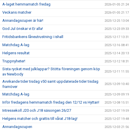
A-laget hemmamatch fredag
2026-01-05 21:24
Veckans matcher
2026-01-05 21:17
Annandagscupen är här!
2025-12-25 13:04
God Jul önskar vi Er alla!
2025-12-23 09:33
Fritidsbankens låneutrustning i ishall
2025-12-17 13:31
Matchdag A-lag
2025-12-16 08:41
Helgens resultat
2025-12-14 20:13
Truppnyheter!
2025-12-12 18:31
Sista rycket med julklappar? Stötta föreningen genom köp
2025-12-11 11:55
av Newbody
Avvikande tider tisdag v50 samt uppdaterade tider tisdag
2025-12-09 10:40
framöver
Matchdag A-lag
2025-12-09 09:19
Inför fredagens hemmamatch fredag den 12/12 vs Hyttan!
2025-12-08 15:51
Intressekoll J20 och J18 säsongen 26/27
2025-12-07 19:59
Helgens matcher och grattis till vårat J18-lag!
2025-12-07 19:48
Annandagscupen
2025-12-03 21:56