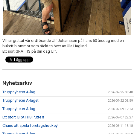
SUPPORTERKLUBBEN
MEDLEMSSKAP
ENKRONASMATCH 2026
Vi har grattat vår ordförande Ulf Johansson på hans 60 årsdag med en
bukett blommor som räcktes över av Ola Haglind.
Ett sort GRATTIS på din dag Ulf.
Nyhetsarkiv
Truppnyheter A-lag
2026-07-25 08:48
Truppnyheter A-laget
2026-07-22 08:59
Truppnyheter A-lag
2026-07-09 12:13
Ett stort GRATTIS Putte !!
2026-07-07 22:27
Chans att spela företagshockey!
2026-06-11 13:18
Truppnyheter A-lag