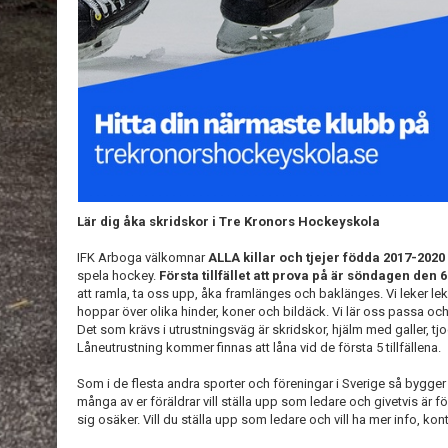
Lär dig åka skridskor i Tre Kronors Hockeyskola
IFK Arboga välkomnar
ALLA
killar och tjejer födda 2017-2020
spela hockey.
Första tillfället att prova på är söndagen den 
att ramla, ta oss upp, åka framlänges och baklänges. Vi leker le
hoppar över olika hinder, koner och bildäck. Vi lär oss passa och
Det som krävs i utrustningsväg är skridskor, hjälm med galler, 
Låneutrustning kommer finnas att låna vid de första 5 tillfällena.
Som i de flesta andra sporter och föreningar i Sverige så bygger i
många av er föräldrar vill ställa upp som ledare och givetvis är 
sig osäker. Vill du ställa upp som ledare och vill ha mer info, kont