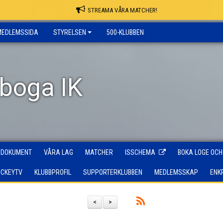
STREAMA VÅRA MATCHER!
MEDLEMSSIDA
STYRELSEN
500-KLUBBEN
rboga IK
DOKUMENT
VÅRA LAG
MATCHER
ISSCHEMA
BOKA LOGE OCH
OCKEYTV
KLUBBPROFIL
SUPPORTERKLUBBEN
MEDLEMSSKAP
ENK
<
>