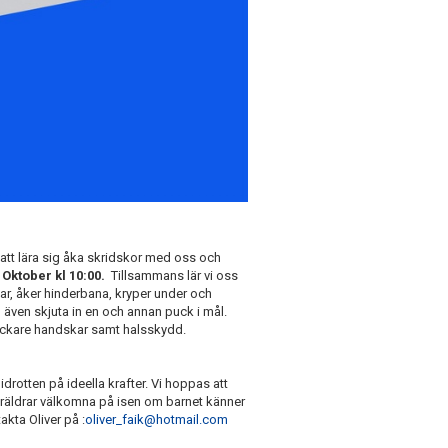
att lära sig åka skridskor med oss och
6 Oktober kl 10:00.
Tillsammans lär vi oss
kar, åker hinderbana, kryper under och
 även skjuta in en och annan puck i mål.
tjockare handskar samt halsskydd.
drotten på ideella krafter. Vi hoppas att
föräldrar välkomna på isen om barnet känner
akta Oliver på :
oliver_faik@hotmail.com