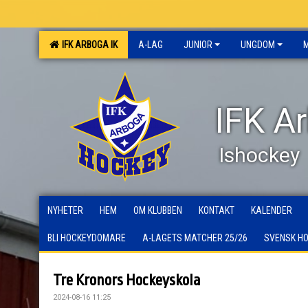
IFK ARBOGA IK
A-LAG
JUNIOR
UNGDOM
IFK A
Ishockey
NYHETER
HEM
OM KLUBBEN
KONTAKT
KALENDER
BLI HOCKEYDOMARE
A-LAGETS MATCHER 25/26
SVENSK H
Tre Kronors Hockeyskola
2024-08-16 11:25