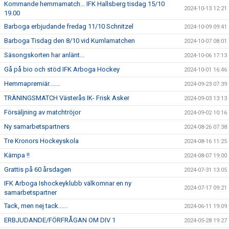
Kommande hemmamatch... IFK Hallsberg tisdag 15/10
2024-10-13 12:21
19.00
Barboga erbjudande fredag 11/10 Schnitzel
2024-10-09 09:41
Barboga Tisdag den 8/10 vid Kumlamatchen
2024-10-07 08:01
Säsongskorten har anlänt...
2024-10-06 17:13
Gå på bio och stöd IFK Arboga Hockey
2024-10-01 16:46
Hemmapremiär.......
2024-09-23 07:39
TRÄNINGSMATCH Västerås IK- Frisk Asker
2024-09-03 13:13
Försäljning av matchtröjor
2024-09-02 10:16
Ny samarbetspartners
2024-08-26 07:38
Tre Kronors Hockeyskola
2024-08-16 11:25
Kämpa !!
2024-08-07 19:00
Grattis på 60 årsdagen
2024-07-31 13:05
IFK Arboga Ishockeyklubb välkomnar en ny
2024-07-17 09:21
samarbetspartner
Tack, men nej tack......
2024-06-11 19:09
ERBJUDANDE/FÖRFRÅGAN OM DIV 1
2024-05-28 19:27