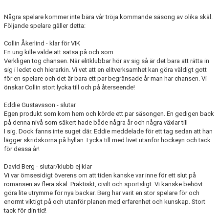
DOKUMENT
Några spelare kommer inte bära vår tröja kommande säsong av olika skäl.
Följande spelare gäller detta:
VÅRA LAG
Collin Åkerlind - klar för VIK
MATCHER
En ung kille valde att satsa på och som
Verkligen tog chansen. När elitklubbar hör av sig så är det bara att rätta in
ISSCHEMA
sig i ledet och hierarkin. Vi vet att en elitverksamhet kan göra väldigt gott
för en spelare och det är bara ett par begränsade år man har chansen. Vi
önskar Collin stort lycka till och på återseende!
BOKA LOGE OCH MAT
Eddie Gustavsson - slutar
DEN BLÅVITA VÄGEN
Egen produkt som kom hem och körde ett par säsongen. En gedigen back
på denna nivå som säkert hade både några år och några växlar till
I sig. Dock fanns inte suget där. Eddie meddelade för ett tag sedan att han
BILJETTER
lägger skridskorna på hyllan. Lycka till med livet utanför hockeyn och tack
för dessa år!
BLI HOCKEYDOMARE
David Berg - slutar/klubb ej klar
Vi var ömsesidigt överens om att tiden kanske var inne för ett slut på
A-LAGETS MATCHER 25/26
romansen av flera skäl. Praktiskt, civilt och sportsligt. Vi kanske behövt
göra lite utrymme för nya backar. Berg har varit en stor spelare för och
SVENSK HOCKEYTV
enormt viktigt på och utanför planen med erfarenhet och kunskap. Stort
tack för din tid!
KLUBBPROFIL