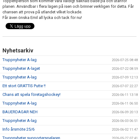
Toppenperson som kommer vara väldigt saknad både på och utanför
planen. Användbar i flera lägen på isen och brinner verkligen för detta. Får
chansen att prova på utlandet vilket lockade.
Får även önska Emil all lycka och tack för nu!
Nyhetsarkiv
Truppnyheter A-lag
2026-07-25 08:48
Truppnyheter A-laget
2026-07-22 08:59
Truppnyheter A-lag
2026-07-09 12:13
Ett stort GRATTIS Putte !!
2026-07-07 22:27
Chans att spela företagshockey!
2026-06-11 13:18
Truppnyheter A-lag
2026-06-11 06:50
BAUERDAGAR NEH
2026-06-09 20:13
Truppnyheter A-lag
2026-06-03 06:51
Info årsmöte 25/6
2026-06-02 11:47
Truppnyheter supporterspelaren
2026-05-27 07:41