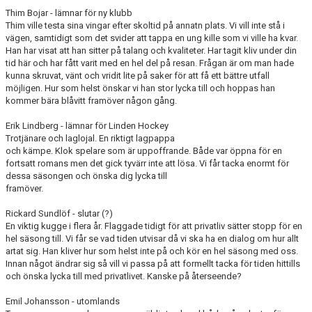
Thim Bojar - lämnar för ny klubb
Thim ville testa sina vingar efter skoltid på annatn plats. Vi vill inte stå i
SUPPORTERKLUBBEN
vägen, samtidigt som det svider att tappa en ung kille som vi ville ha kvar.
Han har visat att han sitter på talang och kvaliteter. Har tagit kliv under din
MEDLEMSSKAP
tid här och har fått varit med en hel del på resan. Frågan är om man hade
kunna skruvat, vänt och vridit lite på saker för att få ett bättre utfall
ENKRONASMATCH 2026
möjligen. Hur som helst önskar vi han stor lycka till och hoppas han
kommer bära blåvitt framöver någon gång.
Erik Lindberg - lämnar för Linden Hockey
Trotjänare och laglojal. En riktigt lagpappa
och kämpe. Klok spelare som är uppoffrande. Både var öppna för en
fortsatt romans men det gick tyvärr inte att lösa. Vi får tacka enormt för
dessa säsongen och önska dig lycka till
framöver.
Rickard Sundlöf - slutar (?)
En viktig kugge i flera år. Flaggade tidigt för att privatliv sätter stopp för en
hel säsong till. Vi får se vad tiden utvisar då vi ska ha en dialog om hur allt
artat sig. Han kliver hur som helst inte på och kör en hel säsong med oss.
Innan något ändrar sig så vill vi passa på att formellt tacka för tiden hittills
och önska lycka till med privatlivet. Kanske på återseende?
Emil Johansson - utomlands