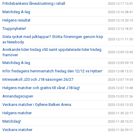
Fritidsbankens låneutrustning i ishall
2025-12-17 13:31
Matchdag A-lag
2025-12-16 08:41
Helgens resultat
2025-12-14 20:13
Truppnyheter!
2025-12-12 18:31
Sista rycket med julklappar? Stötta föreningen genom köp
2025-12-11 11:55
av Newbody
Avvikande tider tisdag v50 samt uppdaterade tider tisdag
2025-12-09 10:40
framöver
Matchdag A-lag
2025-12-09 09:19
Inför fredagens hemmamatch fredag den 12/12 vs Hyttan!
2025-12-08 15:51
Intressekoll J20 och J18 säsongen 26/27
2025-12-07 19:59
Helgens matcher och grattis till vårat J18-lag!
2025-12-07 19:48
Annandagscupen
2025-12-03 21:56
Veckans matcher i Gyllene Balken Arena
2025-12-03 13:32
Helgens matcher
2025-11-30 22:17
Matchdag!
2025-11-28 10:21
Veckans matcher
2025-11-26 09:11