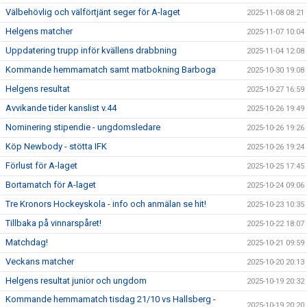
Välbehövlig och välförtjänt seger för A-laget
2025-11-08 08:21
Helgens matcher
2025-11-07 10:04
Uppdatering trupp inför kvällens drabbning
2025-11-04 12:08
Kommande hemmamatch samt matbokning Barboga
2025-10-30 19:08
Helgens resultat
2025-10-27 16:59
Avvikande tider kanslist v.44
2025-10-26 19:49
Nominering stipendie - ungdomsledare
2025-10-26 19:26
Köp Newbody - stötta IFK
2025-10-26 19:24
Förlust för A-laget
2025-10-25 17:45
Bortamatch för A-laget
2025-10-24 09:06
Tre Kronors Hockeyskola - info och anmälan se hit!
2025-10-23 10:35
Tillbaka på vinnarspåret!
2025-10-22 18:07
Matchdag!
2025-10-21 09:59
Veckans matcher
2025-10-20 20:13
Helgens resultat junior och ungdom
2025-10-19 20:32
Kommande hemmamatch tisdag 21/10 vs Hallsberg -
2025-10-19 20:20