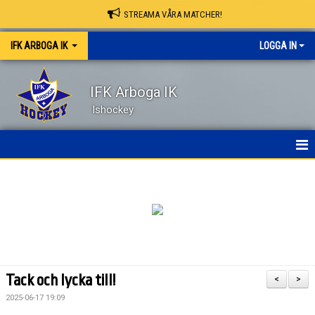
STREAMA VÅRA MATCHER!
IFK ARBOGA IK
LOGGA IN
IFK Arboga IK
Ishockey
NYHETER
HEM
OM KLUBBEN
KONTAKT
Tack och lycka till!
<
>
KALENDER
2025-06-17 19:09