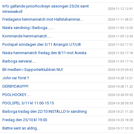
Info gällande juniorhockeyn säsongen 25/26 samt
2024-11-12 12:41
intressekoll
Fredagens hemmamatch mot Hallstahammar....
2024-11-11 08:21
Nästa sändning i Barboga........
2024-11-09 12:05
Kommande hemmamatch......
2024-11-09 12:04
Poolspel söndagen den 3/11 Arrangör U7/U8
2024-11-03 17:51
Nästa hemmamatch fredag den 8/11 mot Avesta
2024-11-03 17:18
Barboga serverar.....
2024-11-03 17:16
Bli medlem i Supporterklubben NU!
2024-10-29 09:42
John var först !!
2024-10-28 13:21
DERBYDAG!!!!!!!
2024-10-28 11:22
POOLHOCKEY.....
2024-10-28 09:35
POOLSPEL 3/11 kl 11:00-15:15
2024-10-28 09:33
Barboga tisdag den 22/10 INSTÄLLD tv sändning
2024-10-21 11:20
Fredag den 25/10 kl 19.00
2024-10-20 18:28
Bättre sent än aldrig...
2024-10-17 10:10