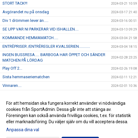
STORT TACK!!!
2024-03-21 10:59
Avgörandet nu på onsdag
2024-03-17 21:40
Div 1 drömmen lever än.....
2024-03-16 00:51
SE UPP VAR NI PARKERAR VID ISHALLEN....
2024-03-13 09:29
KOMMANDE HEMMAMATCH.....
2024-03-04 21:58
ENTRÈPRISER /ENTRÈREGLER KVALSERIEN............
2024-03-04 18:15
INGEN BUSSRESA..... BARBOGA HAR ÖPPET OCH SÄNDER
2024-02-28 23:25
MATCHEN PÅ LÖRDAG
Play Off 2...
2024-02-26 19:08
Sista hemmaseriematchen
2024-02-11 12:21
Vinnaren....
2024-02-01 10:36
I morgon onsdag åker J-18 på bortamatch till Forshaga
2024-01-30 12:04
Kommande hemmamatch.....
För att hemsidan ska fungera korrekt använder vi nödvändiga
2024-01-22 12:45
cookies från SportAdmin. Dessa går inte att stänga av.
NYHET...
2024-01-16 16:23
Föreningen kan också använda frivilliga cookies, t.ex. för statistik
eller marknadsföring. Du väljer själv om du vill acceptera dessa.
Anpassa dina val