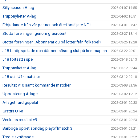
Silly season A-lag
2026-04-07 14:55
Truppnyheter A-lag
2026-04-02 16:51
Erbjudande från vår partner och återförsäljare NEH
2026-04-01 07:47
Stötta föreningen genom gräsroten!
2026-03-27 13:14
Stötta föreningen! Abonnerar du på lotter från folkspel?
2026-03-26 12:20
J18 färdigspelade och därmed säsong slut på hemmaplan.
2026-03-22 20:01
J18 fortsatt i spel
2026-03-18 08:13
Truppnyheter A-lag
2026-03-12 09:44
J18 och U14 matchar
2026-03-12 09:18
Resultat v10 samt kommande matcher
2026-03-08 21:36
Uppdatering A-laget
2026-03-02 12:12
A-laget färdigspelat
2026-03-01 20:33
Grattis U14!
2026-03-01 20:24
Veckans resultat v9
2026-03-01 20:23
Barboga öppet söndag playoffmatch 3
2026-03-01 09:21
Tredje avgörande
2026-03-01 08:12