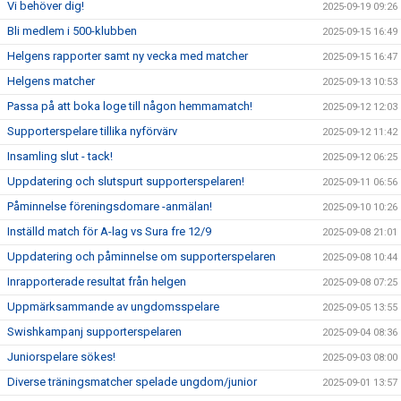
Vi behöver dig!
2025-09-19 09:26
Bli medlem i 500-klubben
2025-09-15 16:49
Helgens rapporter samt ny vecka med matcher
2025-09-15 16:47
Helgens matcher
2025-09-13 10:53
Passa på att boka loge till någon hemmamatch!
2025-09-12 12:03
Supporterspelare tillika nyförvärv
2025-09-12 11:42
Insamling slut - tack!
2025-09-12 06:25
Uppdatering och slutspurt supporterspelaren!
2025-09-11 06:56
Påminnelse föreningsdomare -anmälan!
2025-09-10 10:26
Inställd match för A-lag vs Sura fre 12/9
2025-09-08 21:01
Uppdatering och påminnelse om supporterspelaren
2025-09-08 10:44
Inrapporterade resultat från helgen
2025-09-08 07:25
Uppmärksammande av ungdomsspelare
2025-09-05 13:55
Swishkampanj supporterspelaren
2025-09-04 08:36
Juniorspelare sökes!
2025-09-03 08:00
Diverse träningsmatcher spelade ungdom/junior
2025-09-01 13:57