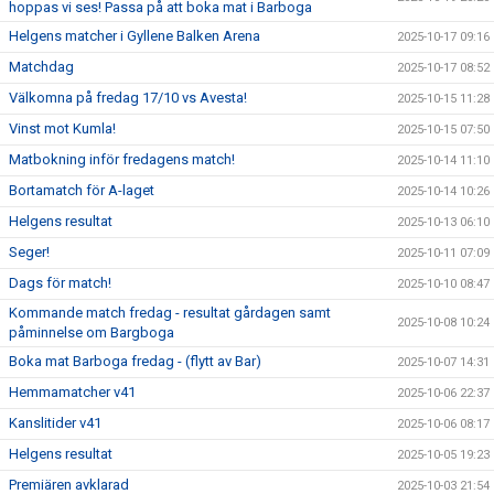
hoppas vi ses! Passa på att boka mat i Barboga
Helgens matcher i Gyllene Balken Arena
2025-10-17 09:16
Matchdag
2025-10-17 08:52
Välkomna på fredag 17/10 vs Avesta!
2025-10-15 11:28
Vinst mot Kumla!
2025-10-15 07:50
Matbokning inför fredagens match!
2025-10-14 11:10
Bortamatch för A-laget
2025-10-14 10:26
Helgens resultat
2025-10-13 06:10
Seger!
2025-10-11 07:09
Dags för match!
2025-10-10 08:47
Kommande match fredag - resultat gårdagen samt
2025-10-08 10:24
påminnelse om Bargboga
Boka mat Barboga fredag - (flytt av Bar)
2025-10-07 14:31
Hemmamatcher v41
2025-10-06 22:37
Kanslitider v41
2025-10-06 08:17
Helgens resultat
2025-10-05 19:23
Premiären avklarad
2025-10-03 21:54