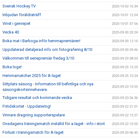
Svensk Hockey TV
2025-10-02 16:34
Inbjudan föräldraträff
2025-10-01 12:54
Vinst i genrepet
2025-10-01 07:56
Vecka 40
2025-09-30 20:24
Boka mat i Barboga inför hemmapremiären!
2025-09-30 12:10
Uppdaterad detaljerad info om fotografering 8/10
2025-09-30 09:46
Välkommen till seriepremiär fredag 3/10
2025-09-29 08:03
Boka loge!
2025-09-25 13:29
Hemmamatcher 2025 för A-laget
2025-09-25 10:24
Sittplats säsong - Information till befintliga och nya
2025-09-23 10:55
säsongskortsinnehavare.
Tidigare resultat och kommande vecka
2025-09-23 06:36
Fritidskortet - Uppdatering!
2025-09-22 21:01
Vinnare dragning supporterspelare
2025-09-22 13:27
Onsdagens träningsmatch inställd för a-laget - info i stort
2025-09-22 10:50
Förlust i träningsmatch för A-laget
2025-09-20 06:45