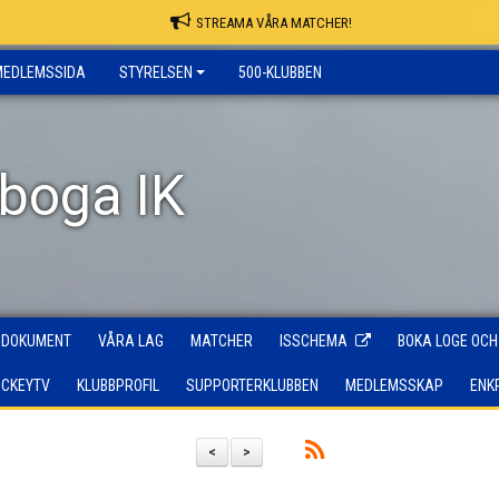
STREAMA VÅRA MATCHER!
MEDLEMSSIDA
STYRELSEN
500-KLUBBEN
rboga IK
DOKUMENT
VÅRA LAG
MATCHER
ISSCHEMA
BOKA LOGE OCH
OCKEYTV
KLUBBPROFIL
SUPPORTERKLUBBEN
MEDLEMSSKAP
ENK
<
>