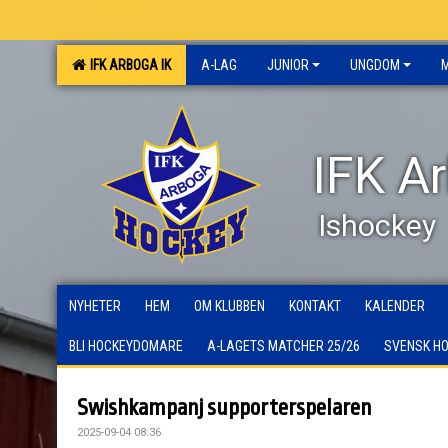
IFK ARBOGA IK
A-LAG
JUNIOR
UNGDOM
IFK A
Ishockey
NYHETER
HEM
OM KLUBBEN
KONTAKT
KALENDER
BLI HOCKEYDOMARE
A-LAGETS MATCHER 25/26
SVENSK H
Swishkampanj supporterspelaren
2025-09-04 08:36