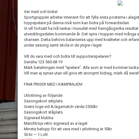
Var med och bidra!
Sportgruppen arbetar intensivt för att fylla sista posterna i alagst
toppspelare på denna nivå som kan bidra på forwardsidan.
Vi vill fortsatt ha två tankar i huvudet med framgångsrika resultat
utvecklingsdelen kommande år. Det syns i truppen med många eg
chansen. Detta behövs balanseras upp med kvaliteter och erfarenhe
under säsong samt skola in de yngre i laget.
Vill du vara med och bidra till supporterspelaren?
Swisha 123 560 68 19
Märk betalningen med ”spelare”. Alla som är med kommer tackas
Vill man ej synas utan vill göra ett anonymt bidrag, märk då swi
FINA PRISER MED I KAMPANJEN!
Utlottning av följande:
Säsongskort sittplats
Gratis loge vid A-lagsmatch värde 2500kr:
Säsongskort ståplats
Signerad klubba
Matchtröja retro signerad av a-laget
Minsta belopp för att vara med i utlottning är 50kr.
50 kr — 1 Lott