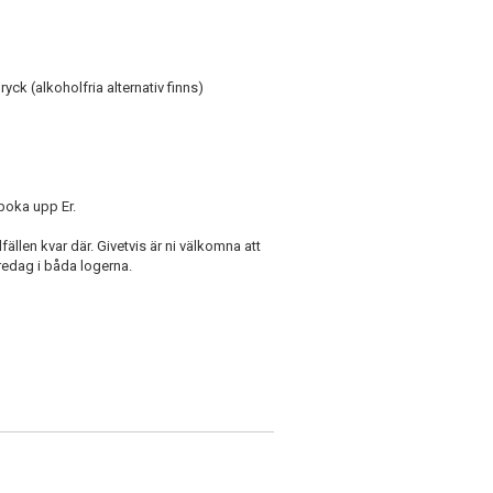
ck (alkoholfria alternativ finns)
 boka upp Er.
ällen kvar där. Givetvis är ni välkomna att
redag i båda logerna.