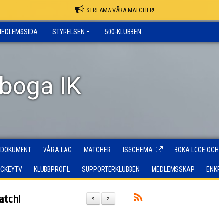
STREAMA VÅRA MATCHER!
MEDLEMSSIDA
STYRELSEN
500-KLUBBEN
rboga IK
DOKUMENT
VÅRA LAG
MATCHER
ISSCHEMA
BOKA LOGE OCH
OCKEYTV
KLUBBPROFIL
SUPPORTERKLUBBEN
MEDLEMSSKAP
ENK
atch!
<
>