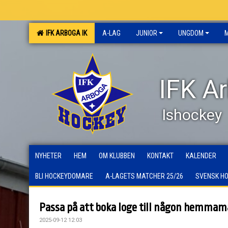
IFK ARBOGA IK
A-LAG
JUNIOR
UNGDOM
IFK A
Ishockey
NYHETER
HEM
OM KLUBBEN
KONTAKT
KALENDER
BLI HOCKEYDOMARE
A-LAGETS MATCHER 25/26
SVENSK H
Passa på att boka loge till någon hemmam
2025-09-12 12:03