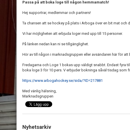
Passa på att boka loge till någon hemmamatch!
Hej supportrar, medlemmar och partners!
Ta chansen att se hockey på plats i Arboga över en bit mat och dry
Vi har möjligheten att erbjuda loger med upp till 15 personer.
På länken nedan kan ni se tillgänglighet.
Hör av till någon i marknadsgruppen eller avsändaren här för att
Fredagarna och Loge 1 bokas upp väldigt snabbt. Endast fyra tillf
boka loge 3 för 10 pers. V erbjuder bokninga såväl tisdag som f
https://www.arbogahockey.se/sida/?ID=217881
Med vänlig hälsning,
Marknadsgruppen
Nyhetsarkiv