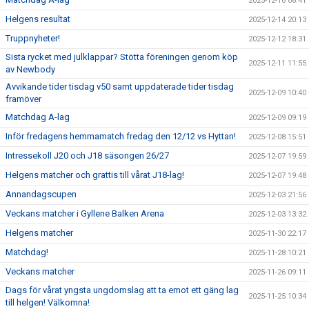
2025-12-16 08:41
Helgens resultat
2025-12-14 20:13
Truppnyheter!
2025-12-12 18:31
Sista rycket med julklappar? Stötta föreningen genom köp
2025-12-11 11:55
av Newbody
Avvikande tider tisdag v50 samt uppdaterade tider tisdag
2025-12-09 10:40
framöver
Matchdag A-lag
2025-12-09 09:19
Inför fredagens hemmamatch fredag den 12/12 vs Hyttan!
2025-12-08 15:51
Intressekoll J20 och J18 säsongen 26/27
2025-12-07 19:59
Helgens matcher och grattis till vårat J18-lag!
2025-12-07 19:48
Annandagscupen
2025-12-03 21:56
Veckans matcher i Gyllene Balken Arena
2025-12-03 13:32
Helgens matcher
2025-11-30 22:17
Matchdag!
2025-11-28 10:21
Veckans matcher
2025-11-26 09:11
Dags för vårat yngsta ungdomslag att ta emot ett gäng lag
2025-11-25 10:34
till helgen! Välkomna!