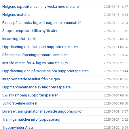
Helgens rapporter samt ny vecka med matcher
2025-09-15 16:47
Helgens matcher
2025-09-13 10:53
Passa på att boka loge till någon hemmamatch!
2025-09-12 12:03
Supporterspelare tillika nyförvärv
2025-09-12 11:42
Insamling slut - tack!
2025-09-12 06:25
Uppdatering och slutspurt supporterspelaren!
2025-09-11 06:56
Påminnelse föreningsdomare -anmälan!
2025-09-10 10:26
Inställd match för A-lag vs Sura fre 12/9
2025-09-08 21:01
Uppdatering och påminnelse om supporterspelaren
2025-09-08 10:44
Inrapporterade resultat från helgen
2025-09-08 07:25
Uppmärksammande av ungdomsspelare
2025-09-05 13:55
Swishkampanj supporterspelaren
2025-09-04 08:36
Juniorspelare sökes!
2025-09-03 08:00
Diverse träningsmatcher spelade ungdom/junior
2025-09-01 13:57
Träningsmatcher info (uppdateras)
2025-08-27 12:22
Truppnyheter Alag
2025-08-22 10:29