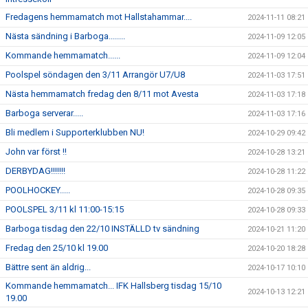
Fredagens hemmamatch mot Hallstahammar....
2024-11-11 08:21
Nästa sändning i Barboga........
2024-11-09 12:05
Kommande hemmamatch......
2024-11-09 12:04
Poolspel söndagen den 3/11 Arrangör U7/U8
2024-11-03 17:51
Nästa hemmamatch fredag den 8/11 mot Avesta
2024-11-03 17:18
Barboga serverar.....
2024-11-03 17:16
Bli medlem i Supporterklubben NU!
2024-10-29 09:42
John var först !!
2024-10-28 13:21
DERBYDAG!!!!!!!
2024-10-28 11:22
POOLHOCKEY.....
2024-10-28 09:35
POOLSPEL 3/11 kl 11:00-15:15
2024-10-28 09:33
Barboga tisdag den 22/10 INSTÄLLD tv sändning
2024-10-21 11:20
Fredag den 25/10 kl 19.00
2024-10-20 18:28
Bättre sent än aldrig...
2024-10-17 10:10
Kommande hemmamatch... IFK Hallsberg tisdag 15/10
2024-10-13 12:21
19.00