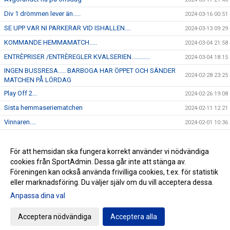
Div 1 drömmen lever än.....
2024-03-16 00:51
SE UPP VAR NI PARKERAR VID ISHALLEN....
2024-03-13 09:29
KOMMANDE HEMMAMATCH.....
2024-03-04 21:58
ENTRÈPRISER /ENTRÈREGLER KVALSERIEN............
2024-03-04 18:15
INGEN BUSSRESA..... BARBOGA HAR ÖPPET OCH SÄNDER
2024-02-28 23:25
MATCHEN PÅ LÖRDAG
Play Off 2...
2024-02-26 19:08
Sista hemmaseriematchen
2024-02-11 12:21
Vinnaren....
2024-02-01 10:36
I morgon onsdag åker J-18 på bortamatch till Forshaga
2024-01-30 12:04
Kommande hemmamatch.....
För att hemsidan ska fungera korrekt använder vi nödvändiga
2024-01-22 12:45
cookies från SportAdmin. Dessa går inte att stänga av.
NYHET...
2024-01-16 16:23
Föreningen kan också använda frivilliga cookies, t.ex. för statistik
eller marknadsföring. Du väljer själv om du vill acceptera dessa.
Anpassa dina val
Cookie-inställningar
Gå till Webbversion
Acceptera nödvändiga
Acceptera alla