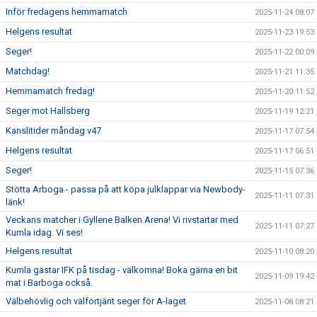
Inför fredagens hemmamatch
2025-11-24 08:07
Helgens resultat
2025-11-23 19:53
Seger!
2025-11-22 00:09
Matchdag!
2025-11-21 11:35
Hemmamatch fredag!
2025-11-20 11:52
Seger mot Hallsberg
2025-11-19 12:21
Kanslitider måndag v47
2025-11-17 07:54
Helgens resultat
2025-11-17 06:51
Seger!
2025-11-15 07:36
Stötta Arboga - passa på att köpa julklappar via Newbody-
2025-11-11 07:31
länk!
Veckans matcher i Gyllene Balken Arena! Vi rivstartar med
2025-11-11 07:27
Kumla idag. Vi ses!
Helgens resultat
2025-11-10 08:20
Kumla gästar IFK på tisdag - välkomna! Boka gärna en bit
2025-11-09 19:42
mat i Barboga också.
Välbehövlig och välförtjänt seger för A-laget
2025-11-08 08:21