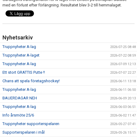
DOKUMENT
med en förlust efter förlängning. Resultatet blev 3-2 till hemmalaget.
VÅRA LAG
MATCHER
Nyhetsarkiv
ISSCHEMA
Truppnyheter A-lag
2026-07-25 08:48
Truppnyheter A-laget
2026-07-22 08:59
BOKA LOGE OCH MAT
Truppnyheter A-lag
2026-07-09 12:13
DEN BLÅVITA VÄGEN
Ett stort GRATTIS Putte !!
2026-07-07 22:27
Chans att spela företagshockey!
2026-06-11 13:18
BILJETTER
Truppnyheter A-lag
2026-06-11 06:50
BLI HOCKEYDOMARE
BAUERDAGAR NEH
2026-06-09 20:13
Truppnyheter A-lag
2026-06-03 06:51
A-LAGETS MATCHER 25/26
Info årsmöte 25/6
2026-06-02 11:47
SVENSK HOCKEYTV
Truppnyheter supporterspelaren
2026-05-27 07:41
Supporterspelaren i mål
2026-05-26 15:11
KLUBBPROFIL