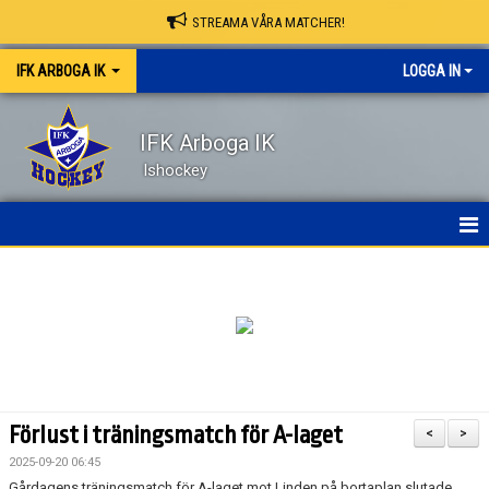
STREAMA VÅRA MATCHER!
IFK ARBOGA IK
LOGGA IN
IFK Arboga IK
Ishockey
NYHETER
HEM
OM KLUBBEN
KONTAKT
Förlust i träningsmatch för A-laget
<
>
KALENDER
2025-09-20 06:45
Gårdagens träningsmatch för A-laget mot Linden på bortaplan slutade