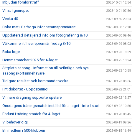
Inbjudan föräldraträff
2025-10-01 12:54
Vinst i genrepet
2025-10-01 07:56
Vecka 40
2025-09-30 20:24
Boka mat i Barboga inför hemmapremiären!
2025-09-30 12:10
Uppdaterad detaljerad info om fotografering 8/10
2025-09-30 09:46
Välkommen till seriepremiär fredag 3/10
2025-09-29 08:03
Boka loge!
2025-09-25 13:29
Hemmamatcher 2025 för A-laget
2025-09-25 10:24
Sittplats säsong - Information till befintliga och nya
2025-09-23 10:55
säsongskortsinnehavare.
Tidigare resultat och kommande vecka
2025-09-23 06:36
Fritidskortet - Uppdatering!
2025-09-22 21:01
Vinnare dragning supporterspelare
2025-09-22 13:27
Onsdagens träningsmatch inställd för a-laget - info i stort
2025-09-22 10:50
Förlust i träningsmatch för A-laget
2025-09-20 06:45
Vi behöver dig!
2025-09-19 09:26
Bli medlem i 500-klubben
2025-09-15 16:49