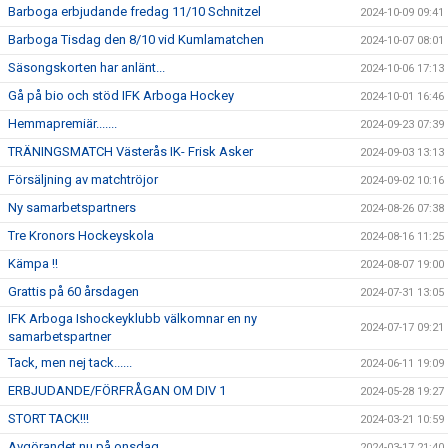
Barboga erbjudande fredag 11/10 Schnitzel
2024-10-09 09:41
Barboga Tisdag den 8/10 vid Kumlamatchen
2024-10-07 08:01
Säsongskorten har anlänt...
2024-10-06 17:13
Gå på bio och stöd IFK Arboga Hockey
2024-10-01 16:46
Hemmapremiär.......
2024-09-23 07:39
TRÄNINGSMATCH Västerås IK- Frisk Asker
2024-09-03 13:13
Försäljning av matchtröjor
2024-09-02 10:16
Ny samarbetspartners
2024-08-26 07:38
Tre Kronors Hockeyskola
2024-08-16 11:25
Kämpa !!
2024-08-07 19:00
Grattis på 60 årsdagen
2024-07-31 13:05
IFK Arboga Ishockeyklubb välkomnar en ny
2024-07-17 09:21
samarbetspartner
Tack, men nej tack......
2024-06-11 19:09
ERBJUDANDE/FÖRFRÅGAN OM DIV 1
2024-05-28 19:27
STORT TACK!!!
2024-03-21 10:59
Avgörandet nu på onsdag
2024-03-17 21:40