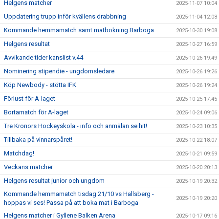
Helgens matcher
2025-11-07 10:04
Uppdatering trupp inför kvällens drabbning
2025-11-04 12:08
Kommande hemmamatch samt matbokning Barboga
2025-10-30 19:08
Helgens resultat
2025-10-27 16:59
Avvikande tider kanslist v.44
2025-10-26 19:49
Nominering stipendie - ungdomsledare
2025-10-26 19:26
Köp Newbody - stötta IFK
2025-10-26 19:24
Förlust för A-laget
2025-10-25 17:45
Bortamatch för A-laget
2025-10-24 09:06
Tre Kronors Hockeyskola - info och anmälan se hit!
2025-10-23 10:35
Tillbaka på vinnarspåret!
2025-10-22 18:07
Matchdag!
2025-10-21 09:59
Veckans matcher
2025-10-20 20:13
Helgens resultat junior och ungdom
2025-10-19 20:32
Kommande hemmamatch tisdag 21/10 vs Hallsberg -
2025-10-19 20:20
hoppas vi ses! Passa på att boka mat i Barboga
Helgens matcher i Gyllene Balken Arena
2025-10-17 09:16