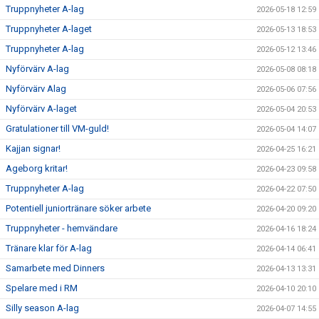
Truppnyheter A-lag
2026-05-18 12:59
SUPPORTERKLUBBEN
Truppnyheter A-laget
2026-05-13 18:53
Truppnyheter A-lag
2026-05-12 13:46
MEDLEMSSKAP
Nyförvärv A-lag
2026-05-08 08:18
Nyförvärv Alag
ENKRONASMATCH 2026
2026-05-06 07:56
Nyförvärv A-laget
2026-05-04 20:53
Gratulationer till VM-guld!
2026-05-04 14:07
Kajjan signar!
2026-04-25 16:21
Ageborg kritar!
2026-04-23 09:58
Truppnyheter A-lag
2026-04-22 07:50
Potentiell juniortränare söker arbete
2026-04-20 09:20
Truppnyheter - hemvändare
2026-04-16 18:24
Tränare klar för A-lag
2026-04-14 06:41
Samarbete med Dinners
2026-04-13 13:31
Spelare med i RM
2026-04-10 20:10
Silly season A-lag
2026-04-07 14:55