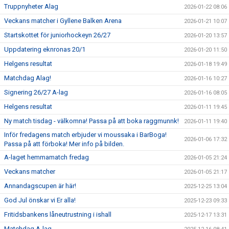
Truppnyheter Alag
2026-01-22 08:06
Veckans matcher i Gyllene Balken Arena
2026-01-21 10:07
Startskottet för juniorhockeyn 26/27
2026-01-20 13:57
Uppdatering eknronas 20/1
2026-01-20 11:50
Helgens resultat
2026-01-18 19:49
Matchdag Alag!
2026-01-16 10:27
Signering 26/27 A-lag
2026-01-16 08:05
Helgens resultat
2026-01-11 19:45
Ny match tisdag - välkomna! Passa på att boka raggmunnk!
2026-01-11 19:40
Inför fredagens match erbjuder vi moussaka i BarBoga!
2026-01-06 17:32
Passa på att förboka! Mer info på bilden.
A-laget hemmamatch fredag
2026-01-05 21:24
Veckans matcher
2026-01-05 21:17
Annandagscupen är här!
2025-12-25 13:04
God Jul önskar vi Er alla!
2025-12-23 09:33
Fritidsbankens låneutrustning i ishall
2025-12-17 13:31
Matchdag A-lag