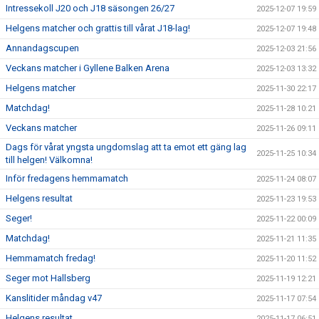
Intressekoll J20 och J18 säsongen 26/27
2025-12-07 19:59
Helgens matcher och grattis till vårat J18-lag!
2025-12-07 19:48
Annandagscupen
2025-12-03 21:56
Veckans matcher i Gyllene Balken Arena
2025-12-03 13:32
Helgens matcher
2025-11-30 22:17
Matchdag!
2025-11-28 10:21
Veckans matcher
2025-11-26 09:11
Dags för vårat yngsta ungdomslag att ta emot ett gäng lag
2025-11-25 10:34
till helgen! Välkomna!
Inför fredagens hemmamatch
2025-11-24 08:07
Helgens resultat
2025-11-23 19:53
Seger!
2025-11-22 00:09
Matchdag!
2025-11-21 11:35
Hemmamatch fredag!
2025-11-20 11:52
Seger mot Hallsberg
2025-11-19 12:21
Kanslitider måndag v47
2025-11-17 07:54
Helgens resultat
2025-11-17 06:51