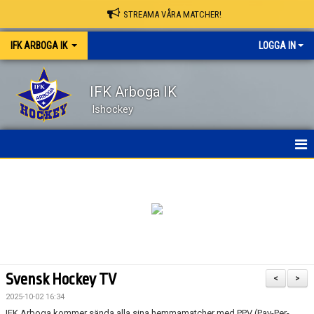
STREAMA VÅRA MATCHER!
IFK ARBOGA IK
LOGGA IN
IFK Arboga IK
Ishockey
NYHETER
HEM
OM KLUBBEN
KONTAKT
Svensk Hockey TV
<
>
KALENDER
2025-10-02 16:34
IFK Arboga kommer sända alla sina hemmamatcher med PPV (Pay-Per-