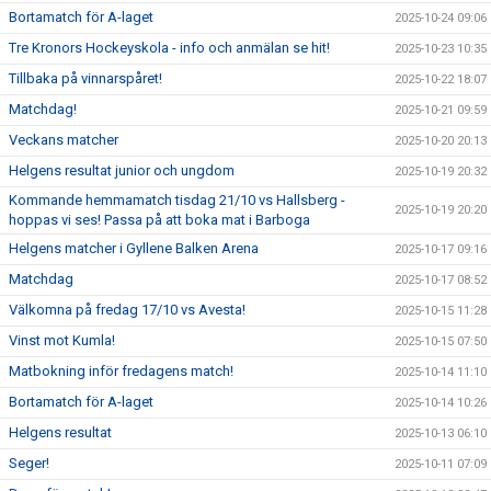
Bortamatch för A-laget
2025-10-24 09:06
Tre Kronors Hockeyskola - info och anmälan se hit!
2025-10-23 10:35
Tillbaka på vinnarspåret!
2025-10-22 18:07
Matchdag!
2025-10-21 09:59
Veckans matcher
2025-10-20 20:13
Helgens resultat junior och ungdom
2025-10-19 20:32
Kommande hemmamatch tisdag 21/10 vs Hallsberg -
2025-10-19 20:20
hoppas vi ses! Passa på att boka mat i Barboga
Helgens matcher i Gyllene Balken Arena
2025-10-17 09:16
Matchdag
2025-10-17 08:52
Välkomna på fredag 17/10 vs Avesta!
2025-10-15 11:28
Vinst mot Kumla!
2025-10-15 07:50
Matbokning inför fredagens match!
2025-10-14 11:10
Bortamatch för A-laget
2025-10-14 10:26
Helgens resultat
2025-10-13 06:10
Seger!
2025-10-11 07:09