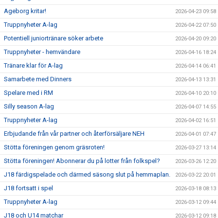
Ageborg kritar!
2026-04-23 09:58
Truppnyheter A-lag
2026-04-22 07:50
Potentiell juniortränare söker arbete
2026-04-20 09:20
Truppnyheter - hemvändare
2026-04-16 18:24
Tränare klar för A-lag
2026-04-14 06:41
Samarbete med Dinners
2026-04-13 13:31
Spelare med i RM
2026-04-10 20:10
Silly season A-lag
2026-04-07 14:55
Truppnyheter A-lag
2026-04-02 16:51
Erbjudande från vår partner och återförsäljare NEH
2026-04-01 07:47
Stötta föreningen genom gräsroten!
2026-03-27 13:14
Stötta föreningen! Abonnerar du på lotter från folkspel?
2026-03-26 12:20
J18 färdigspelade och därmed säsong slut på hemmaplan.
2026-03-22 20:01
J18 fortsatt i spel
2026-03-18 08:13
Truppnyheter A-lag
2026-03-12 09:44
J18 och U14 matchar
2026-03-12 09:18