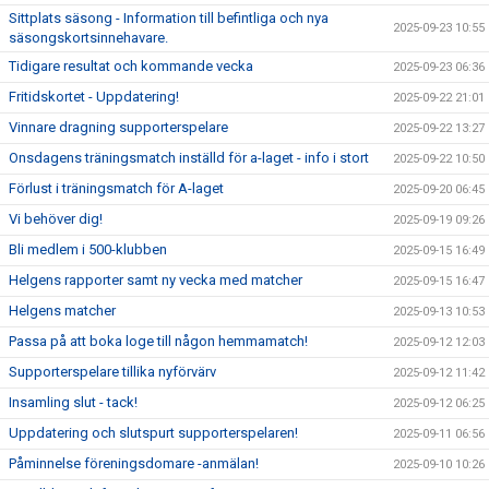
Sittplats säsong - Information till befintliga och nya
2025-09-23 10:55
säsongskortsinnehavare.
Tidigare resultat och kommande vecka
2025-09-23 06:36
Fritidskortet - Uppdatering!
2025-09-22 21:01
Vinnare dragning supporterspelare
2025-09-22 13:27
Onsdagens träningsmatch inställd för a-laget - info i stort
2025-09-22 10:50
Förlust i träningsmatch för A-laget
2025-09-20 06:45
Vi behöver dig!
2025-09-19 09:26
Bli medlem i 500-klubben
2025-09-15 16:49
Helgens rapporter samt ny vecka med matcher
2025-09-15 16:47
Helgens matcher
2025-09-13 10:53
Passa på att boka loge till någon hemmamatch!
2025-09-12 12:03
Supporterspelare tillika nyförvärv
2025-09-12 11:42
Insamling slut - tack!
2025-09-12 06:25
Uppdatering och slutspurt supporterspelaren!
2025-09-11 06:56
Påminnelse föreningsdomare -anmälan!
2025-09-10 10:26