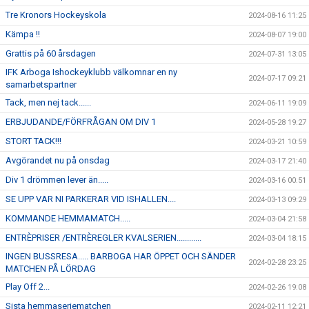
Tre Kronors Hockeyskola
2024-08-16 11:25
Kämpa !!
2024-08-07 19:00
Grattis på 60 årsdagen
2024-07-31 13:05
IFK Arboga Ishockeyklubb välkomnar en ny
2024-07-17 09:21
samarbetspartner
Tack, men nej tack......
2024-06-11 19:09
ERBJUDANDE/FÖRFRÅGAN OM DIV 1
2024-05-28 19:27
STORT TACK!!!
2024-03-21 10:59
Avgörandet nu på onsdag
2024-03-17 21:40
Div 1 drömmen lever än.....
2024-03-16 00:51
SE UPP VAR NI PARKERAR VID ISHALLEN....
2024-03-13 09:29
KOMMANDE HEMMAMATCH.....
2024-03-04 21:58
ENTRÈPRISER /ENTRÈREGLER KVALSERIEN............
2024-03-04 18:15
INGEN BUSSRESA..... BARBOGA HAR ÖPPET OCH SÄNDER
2024-02-28 23:25
MATCHEN PÅ LÖRDAG
Play Off 2...
2024-02-26 19:08
Sista hemmaseriematchen
2024-02-11 12:21