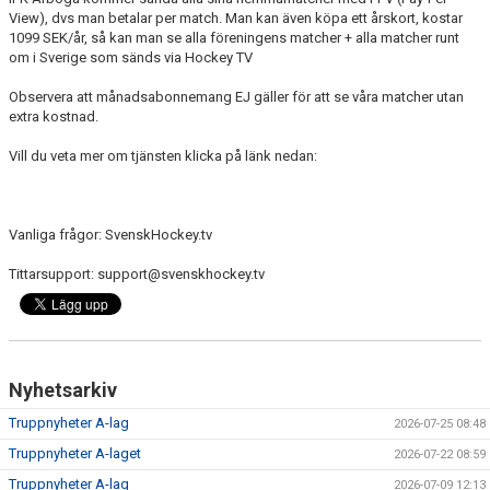
DOKUMENT
View), dvs man betalar per match. Man kan även köpa ett årskort, kostar
1099 SEK/år, så kan man se alla föreningens matcher + alla matcher runt
om i Sverige som sänds via Hockey TV
VÅRA LAG
Observera att månadsabonnemang EJ gäller för att se våra matcher utan
MATCHER
extra kostnad.
ISSCHEMA
Vill du veta mer om tjänsten klicka på länk nedan:
BOKA LOGE OCH MAT
Vanliga frågor: SvenskHockey.tv
DEN BLÅVITA VÄGEN
Tittarsupport: support@svenskhockey.tv
BILJETTER
BLI HOCKEYDOMARE
Nyhetsarkiv
A-LAGETS MATCHER 25/26
Truppnyheter A-lag
2026-07-25 08:48
SVENSK HOCKEYTV
Truppnyheter A-laget
2026-07-22 08:59
Truppnyheter A-lag
KLUBBPROFIL
2026-07-09 12:13