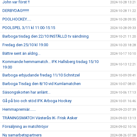
John var först !!
2024-10-28 13:21
DERBYDAG!!!!!!!
2024-10-28 11:22
POOLHOCKEY.....
2024-10-28 09:35
POOLSPEL 3/11 kl 11:00-15:15
2024-10-28 09:33
Barboga tisdag den 22/10 INSTÄLLD tv sändning
2024-10-21 11:20
Fredag den 25/10 kl 19.00
2024-10-20 18:28
Bättre sent än aldrig...
2024-10-17 10:10
Kommande hemmamatch... IFK Hallsberg tisdag 15/10
2024-10-13 12:21
19.00
Barboga erbjudande fredag 11/10 Schnitzel
2024-10-09 09:41
Barboga Tisdag den 8/10 vid Kumlamatchen
2024-10-07 08:01
Säsongskorten har anlänt...
2024-10-06 17:13
Gå på bio och stöd IFK Arboga Hockey
2024-10-01 16:46
Hemmapremiär.......
2024-09-23 07:39
TRÄNINGSMATCH Västerås IK- Frisk Asker
2024-09-03 13:13
Försäljning av matchtröjor
2024-09-02 10:16
Ny samarbetspartners
2024-08-26 07:38