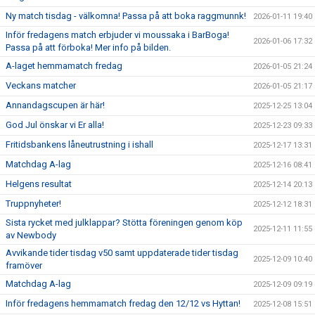
Ny match tisdag - välkomna! Passa på att boka raggmunnk!
2026-01-11 19:40
Inför fredagens match erbjuder vi moussaka i BarBoga!
2026-01-06 17:32
Passa på att förboka! Mer info på bilden.
A-laget hemmamatch fredag
2026-01-05 21:24
Veckans matcher
2026-01-05 21:17
Annandagscupen är här!
2025-12-25 13:04
God Jul önskar vi Er alla!
2025-12-23 09:33
Fritidsbankens låneutrustning i ishall
2025-12-17 13:31
Matchdag A-lag
2025-12-16 08:41
Helgens resultat
2025-12-14 20:13
Truppnyheter!
2025-12-12 18:31
Sista rycket med julklappar? Stötta föreningen genom köp
2025-12-11 11:55
av Newbody
Avvikande tider tisdag v50 samt uppdaterade tider tisdag
2025-12-09 10:40
framöver
Matchdag A-lag
2025-12-09 09:19
Inför fredagens hemmamatch fredag den 12/12 vs Hyttan!
2025-12-08 15:51