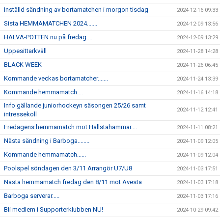
Inställd sändning av bortamatchen i morgon tisdag
2024-12-16 09:33
Sista HEMMAMATCHEN 2024.......
2024-12-09 13:56
HALVA-POTTEN nu på fredag....
2024-12-09 13:29
Uppesittarkväll
2024-11-28 14:28
BLACK WEEK
2024-11-26 06:45
Kommande veckas bortamatcher.......
2024-11-24 13:39
Kommande hemmamatch....
2024-11-16 14:18
Info gällande juniorhockeyn säsongen 25/26 samt
2024-11-12 12:41
intressekoll
Fredagens hemmamatch mot Hallstahammar....
2024-11-11 08:21
Nästa sändning i Barboga........
2024-11-09 12:05
Kommande hemmamatch......
2024-11-09 12:04
Poolspel söndagen den 3/11 Arrangör U7/U8
2024-11-03 17:51
Nästa hemmamatch fredag den 8/11 mot Avesta
2024-11-03 17:18
Barboga serverar.....
2024-11-03 17:16
Bli medlem i Supporterklubben NU!
2024-10-29 09:42