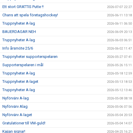
Ett stort GRATTIS Putte !!
2026-07-07 22:27
SUPPORTERKLUBBEN
Chans att spela företagshockey!
2026-06-11 13:18
Truppnyheter A-lag
2026-06-11 06:50
MEDLEMSSKAP
BAUERDAGAR NEH
2026-06-09 20:13
ENKRONASMATCH 2026
Truppnyheter A-lag
2026-06-03 06:51
Info årsmöte 25/6
2026-06-02 11:47
Truppnyheter supporterspelaren
2026-05-27 07:41
Supporterspelaren i mål
2026-05-26 15:11
Truppnyheter A-lag
2026-05-18 12:59
Truppnyheter A-laget
2026-05-13 18:53
Truppnyheter A-lag
2026-05-12 13:46
Nyförvärv A-lag
2026-05-08 08:18
Nyförvärv Alag
2026-05-06 07:56
Nyförvärv A-laget
2026-05-04 20:53
Gratulationer till VM-guld!
2026-05-04 14:07
Kajjan signar!
2026-04-25 16:21