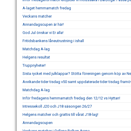
A-laget hemmamatch fredag
Veckans matcher
Annandagscupen är här!
God Jul önskar vi Er alla!
Fritidsbankens låneutrustning i ishall
Matchdag A-lag
Helgens resultat
Truppnyheter!
Sista rycket med julklappar? Stötta föreningen genom köp av 
Avvikande tider tisdag v50 samt uppdaterade tider tisdag framö
Matchdag A-lag
Inför fredagens hemmamatch fredag den 12/12 vs Hyttan!
Intressekoll J20 och J18 säsongen 26/27
Helgens matcher och grattis till vårat J18-lag!
Annandagscupen
Veckans matcher i Gyllene Balken Arena