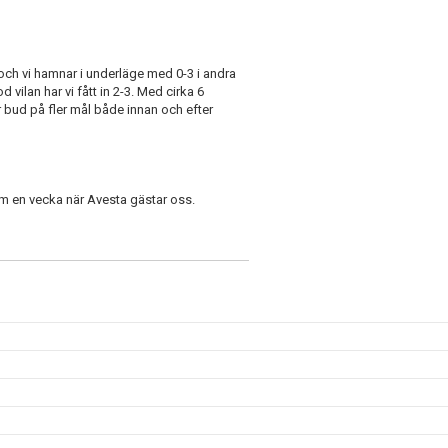
ot och vi hamnar i underläge med 0-3 i andra
 vilan har vi fått in 2-3. Med cirka 6
ar bud på fler mål både innan och efter
om en vecka när Avesta gästar oss.