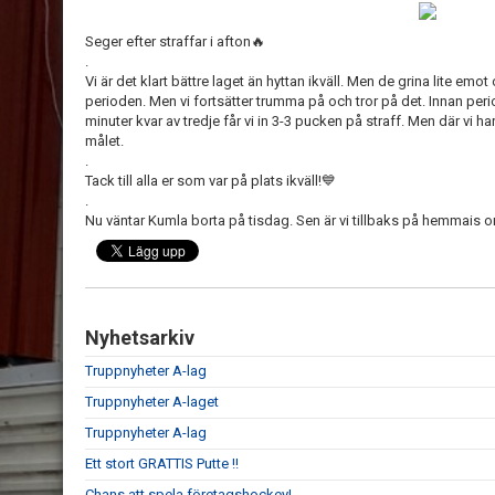
Seger efter straffar i afton🔥
.
Vi är det klart bättre laget än hyttan ikväll. Men de grina lite em
perioden. Men vi fortsätter trumma på och tror på det. Innan period
minuter kvar av tredje får vi in 3-3 pucken på straff. Men där vi h
målet.
.
Tack till alla er som var på plats ikväll!💙
.
Nu väntar Kumla borta på tisdag. Sen är vi tillbaks på hemmais 
Nyhetsarkiv
Truppnyheter A-lag
Truppnyheter A-laget
Truppnyheter A-lag
Ett stort GRATTIS Putte !!
Chans att spela företagshockey!