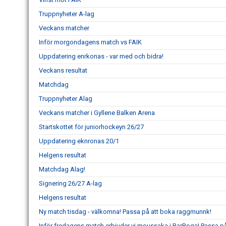
Truppnyheter A-lag
Veckans matcher
Inför morgondagens match vs FAIK
Uppdatering enrkonas - var med och bidra!
Veckans resultat
Matchdag
Truppnyheter Alag
Veckans matcher i Gyllene Balken Arena
Startskottet för juniorhockeyn 26/27
Uppdatering eknronas 20/1
Helgens resultat
Matchdag Alag!
Signering 26/27 A-lag
Helgens resultat
Ny match tisdag - välkomna! Passa på att boka raggmunnk!
Inför fredagens match erbjuder vi moussaka i BarBoga! Passa på 