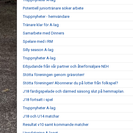
Potentiell juniortränare söker arbete
Truppnyheter - hemvändare
Tränare klar för A-lag
Samarbete med Dinners
Spelare med i RM
Silly season A-lag
Truppnyheter A-lag
Erbjudande från vår partner och återförsäljare NEH
Stötta föreningen genom gräsroten!
Stötta föreningen! Abonnerar du på lotter från folkspel?
J18 färdigspelade och därmed säsong slut på hemmaplan.
J18 fortsatt i spel
Truppnyheter A-lag
J18 och U14 matchar
Resultat v10 samt kommande matcher
Uppdatering A-laget