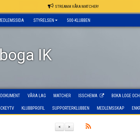
STREAMA VÅRA MATCHER!
MEDLEMSSIDA
STYRELSEN
500-KLUBBEN
rboga IK
DOKUMENT
VÅRA LAG
MATCHER
ISSCHEMA
BOKA LOGE OCH
OCKEYTV
KLUBBPROFIL
SUPPORTERKLUBBEN
MEDLEMSSKAP
ENK
<
>