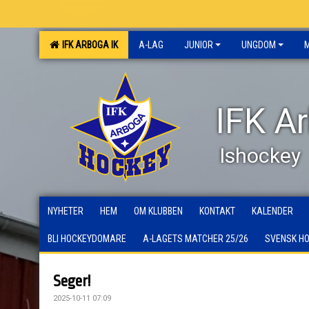
IFK ARBOGA IK
A-LAG
JUNIOR
UNGDOM
IFK A
Ishockey
NYHETER
HEM
OM KLUBBEN
KONTAKT
KALENDER
BLI HOCKEYDOMARE
A-LAGETS MATCHER 25/26
SVENSK H
Seger!
2025-10-11 07:09