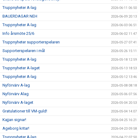
Truppnyheter A-lag
2026-06-11 06:50
SUPPORTERKLUBBEN
BAUERDAGAR NEH
2026-06-09 20:13
Truppnyheter A-lag
MEDLEMSSKAP
2026-06-03 06:51
Info årsmöte 25/6
2026-06-02 11:47
ENKRONASMATCH 2026
Truppnyheter supporterspelaren
2026-05-27 07:41
Supporterspelaren i mål
2026-05-26 15:11
Truppnyheter A-lag
2026-05-18 12:59
Truppnyheter A-laget
2026-05-13 18:53
Truppnyheter A-lag
2026-05-12 13:46
Nyförvärv A-lag
2026-05-08 08:18
Nyförvärv Alag
2026-05-06 07:56
Nyförvärv A-laget
2026-05-04 20:53
Gratulationer till VM-guld!
2026-05-04 14:07
Kajjan signar!
2026-04-25 16:21
Ageborg kritar!
2026-04-23 09:58
Truppnyheter A-lag
2026-04-22 07:50