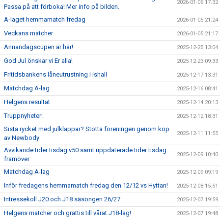
2026-01-06 17:32
Passa på att förboka! Mer info på bilden.
A-laget hemmamatch fredag
2026-01-05 21:24
Veckans matcher
2026-01-05 21:17
Annandagscupen är här!
2025-12-25 13:04
God Jul önskar vi Er alla!
2025-12-23 09:33
Fritidsbankens låneutrustning i ishall
2025-12-17 13:31
Matchdag A-lag
2025-12-16 08:41
Helgens resultat
2025-12-14 20:13
Truppnyheter!
2025-12-12 18:31
Sista rycket med julklappar? Stötta föreningen genom köp
2025-12-11 11:55
av Newbody
Avvikande tider tisdag v50 samt uppdaterade tider tisdag
2025-12-09 10:40
framöver
Matchdag A-lag
2025-12-09 09:19
Inför fredagens hemmamatch fredag den 12/12 vs Hyttan!
2025-12-08 15:51
Intressekoll J20 och J18 säsongen 26/27
2025-12-07 19:59
Helgens matcher och grattis till vårat J18-lag!
2025-12-07 19:48