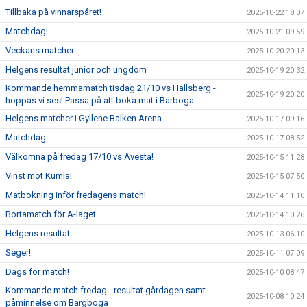
Tillbaka på vinnarspåret!
2025-10-22 18:07
Matchdag!
2025-10-21 09:59
Veckans matcher
2025-10-20 20:13
Helgens resultat junior och ungdom
2025-10-19 20:32
Kommande hemmamatch tisdag 21/10 vs Hallsberg -
2025-10-19 20:20
hoppas vi ses! Passa på att boka mat i Barboga
Helgens matcher i Gyllene Balken Arena
2025-10-17 09:16
Matchdag
2025-10-17 08:52
Välkomna på fredag 17/10 vs Avesta!
2025-10-15 11:28
Vinst mot Kumla!
2025-10-15 07:50
Matbokning inför fredagens match!
2025-10-14 11:10
Bortamatch för A-laget
2025-10-14 10:26
Helgens resultat
2025-10-13 06:10
Seger!
2025-10-11 07:09
Dags för match!
2025-10-10 08:47
Kommande match fredag - resultat gårdagen samt
2025-10-08 10:24
påminnelse om Bargboga