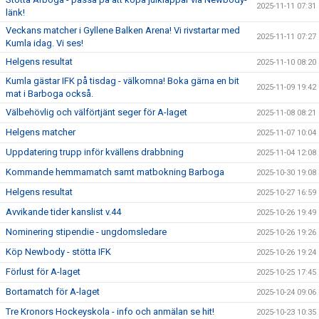
2025-11-11 07:31
länk!
Veckans matcher i Gyllene Balken Arena! Vi rivstartar med
2025-11-11 07:27
Kumla idag. Vi ses!
Helgens resultat
2025-11-10 08:20
Kumla gästar IFK på tisdag - välkomna! Boka gärna en bit
2025-11-09 19:42
mat i Barboga också.
Välbehövlig och välförtjänt seger för A-laget
2025-11-08 08:21
Helgens matcher
2025-11-07 10:04
Uppdatering trupp inför kvällens drabbning
2025-11-04 12:08
Kommande hemmamatch samt matbokning Barboga
2025-10-30 19:08
Helgens resultat
2025-10-27 16:59
Avvikande tider kanslist v.44
2025-10-26 19:49
Nominering stipendie - ungdomsledare
2025-10-26 19:26
Köp Newbody - stötta IFK
2025-10-26 19:24
Förlust för A-laget
2025-10-25 17:45
Bortamatch för A-laget
2025-10-24 09:06
Tre Kronors Hockeyskola - info och anmälan se hit!
2025-10-23 10:35