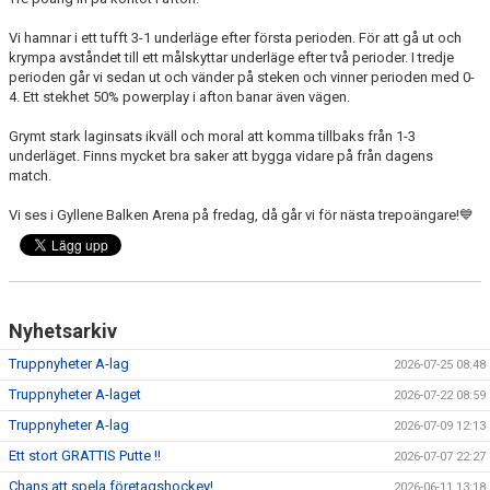
DOKUMENT
Vi hamnar i ett tufft 3-1 underläge efter första perioden. För att gå ut och
krympa avståndet till ett målskyttar underläge efter två perioder. I tredje
VÅRA LAG
perioden går vi sedan ut och vänder på steken och vinner perioden med 0-
4. Ett stekhet 50% powerplay i afton banar även vägen.
MATCHER
Grymt stark laginsats ikväll och moral att komma tillbaks från 1-3
ISSCHEMA
underläget. Finns mycket bra saker att bygga vidare på från dagens
match.
BOKA LOGE OCH MAT
Vi ses i Gyllene Balken Arena på fredag, då går vi för nästa trepoängare!💙
DEN BLÅVITA VÄGEN
BILJETTER
Nyhetsarkiv
BLI HOCKEYDOMARE
Truppnyheter A-lag
2026-07-25 08:48
A-LAGETS MATCHER 25/26
Truppnyheter A-laget
2026-07-22 08:59
Truppnyheter A-lag
2026-07-09 12:13
SVENSK HOCKEYTV
Ett stort GRATTIS Putte !!
2026-07-07 22:27
Chans att spela företagshockey!
KLUBBPROFIL
2026-06-11 13:18