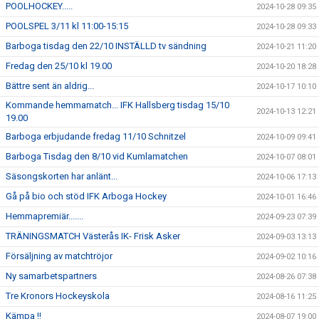
POOLHOCKEY.....
2024-10-28 09:35
POOLSPEL 3/11 kl 11:00-15:15
2024-10-28 09:33
Barboga tisdag den 22/10 INSTÄLLD tv sändning
2024-10-21 11:20
Fredag den 25/10 kl 19.00
2024-10-20 18:28
Bättre sent än aldrig...
2024-10-17 10:10
Kommande hemmamatch... IFK Hallsberg tisdag 15/10
2024-10-13 12:21
19.00
Barboga erbjudande fredag 11/10 Schnitzel
2024-10-09 09:41
Barboga Tisdag den 8/10 vid Kumlamatchen
2024-10-07 08:01
Säsongskorten har anlänt...
2024-10-06 17:13
Gå på bio och stöd IFK Arboga Hockey
2024-10-01 16:46
Hemmapremiär.......
2024-09-23 07:39
TRÄNINGSMATCH Västerås IK- Frisk Asker
2024-09-03 13:13
Försäljning av matchtröjor
2024-09-02 10:16
Ny samarbetspartners
2024-08-26 07:38
Tre Kronors Hockeyskola
2024-08-16 11:25
Kämpa !!
2024-08-07 19:00