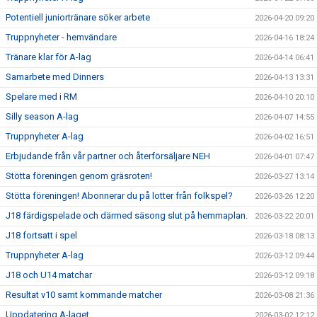
Potentiell juniortränare söker arbete
2026-04-20 09:20
Truppnyheter - hemvändare
2026-04-16 18:24
Tränare klar för A-lag
2026-04-14 06:41
Samarbete med Dinners
2026-04-13 13:31
Spelare med i RM
2026-04-10 20:10
Silly season A-lag
2026-04-07 14:55
Truppnyheter A-lag
2026-04-02 16:51
Erbjudande från vår partner och återförsäljare NEH
2026-04-01 07:47
Stötta föreningen genom gräsroten!
2026-03-27 13:14
Stötta föreningen! Abonnerar du på lotter från folkspel?
2026-03-26 12:20
J18 färdigspelade och därmed säsong slut på hemmaplan.
2026-03-22 20:01
J18 fortsatt i spel
2026-03-18 08:13
Truppnyheter A-lag
2026-03-12 09:44
J18 och U14 matchar
2026-03-12 09:18
Resultat v10 samt kommande matcher
2026-03-08 21:36
Uppdatering A-laget
2026-03-02 12:12