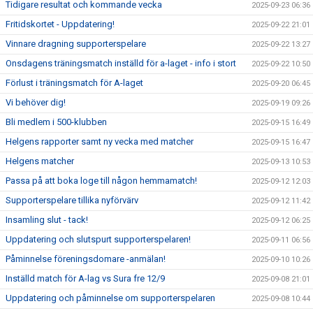
Tidigare resultat och kommande vecka
2025-09-23 06:36
Fritidskortet - Uppdatering!
2025-09-22 21:01
Vinnare dragning supporterspelare
2025-09-22 13:27
Onsdagens träningsmatch inställd för a-laget - info i stort
2025-09-22 10:50
Förlust i träningsmatch för A-laget
2025-09-20 06:45
Vi behöver dig!
2025-09-19 09:26
Bli medlem i 500-klubben
2025-09-15 16:49
Helgens rapporter samt ny vecka med matcher
2025-09-15 16:47
Helgens matcher
2025-09-13 10:53
Passa på att boka loge till någon hemmamatch!
2025-09-12 12:03
Supporterspelare tillika nyförvärv
2025-09-12 11:42
Insamling slut - tack!
2025-09-12 06:25
Uppdatering och slutspurt supporterspelaren!
2025-09-11 06:56
Påminnelse föreningsdomare -anmälan!
2025-09-10 10:26
Inställd match för A-lag vs Sura fre 12/9
2025-09-08 21:01
Uppdatering och påminnelse om supporterspelaren
2025-09-08 10:44