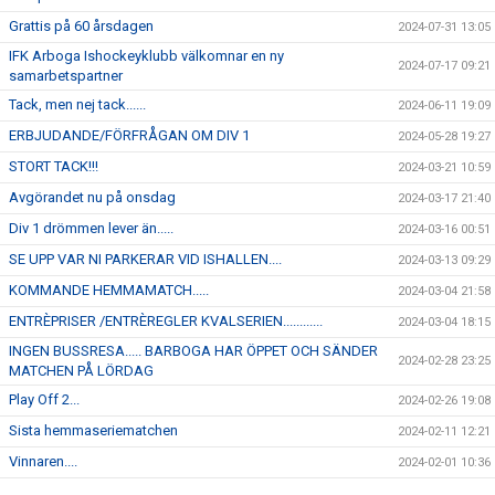
Grattis på 60 årsdagen
2024-07-31 13:05
IFK Arboga Ishockeyklubb välkomnar en ny
2024-07-17 09:21
samarbetspartner
Tack, men nej tack......
2024-06-11 19:09
ERBJUDANDE/FÖRFRÅGAN OM DIV 1
2024-05-28 19:27
STORT TACK!!!
2024-03-21 10:59
Avgörandet nu på onsdag
2024-03-17 21:40
Div 1 drömmen lever än.....
2024-03-16 00:51
SE UPP VAR NI PARKERAR VID ISHALLEN....
2024-03-13 09:29
KOMMANDE HEMMAMATCH.....
2024-03-04 21:58
ENTRÈPRISER /ENTRÈREGLER KVALSERIEN............
2024-03-04 18:15
INGEN BUSSRESA..... BARBOGA HAR ÖPPET OCH SÄNDER
2024-02-28 23:25
MATCHEN PÅ LÖRDAG
Play Off 2...
2024-02-26 19:08
Sista hemmaseriematchen
2024-02-11 12:21
Vinnaren....
2024-02-01 10:36
I morgon onsdag åker J-18 på bortamatch till Forshaga
2024-01-30 12:04