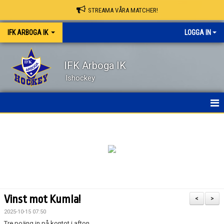
STREAMA VÅRA MATCHER!
IFK ARBOGA IK
LOGGA IN
IFK Arboga IK
Ishockey
NYHETER
HEM
OM KLUBBEN
KONTAKT
Vinst mot Kumla!
<
>
KALENDER
2025-10-15 07:50
Tre poäng in på kontot i afton.