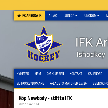
IFK ARBOGA IK
A-LAG
JUNIOR
UNGDOM
IFK A
Ishockey
NYHETER
HEM
OM KLUBBEN
KONTAKT
KALENDER
BLI HOCKEYDOMARE
A-LAGETS MATCHER 25/26
SVENSK H
Köp Newbody - stötta IFK
2025-10-26 19:24