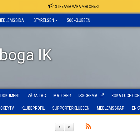
STREAMA VÅRA MATCHER!
MEDLEMSSIDA
STYRELSEN
500-KLUBBEN
rboga IK
DOKUMENT
VÅRA LAG
MATCHER
ISSCHEMA
BOKA LOGE OCH
OCKEYTV
KLUBBPROFIL
SUPPORTERKLUBBEN
MEDLEMSSKAP
ENK
<
>