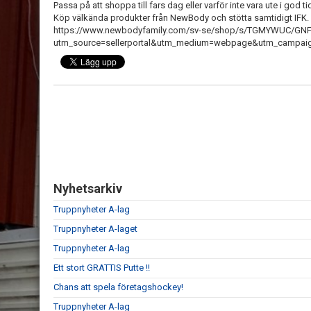
Passa på att shoppa till fars dag eller varför inte vara ute i god t
Köp välkända produkter från NewBody och stötta samtidigt IFK.
https://www.newbodyfamily.com/sv-se/shop/s/TGMYWUC/GN
utm_source=sellerportal&utm_medium=webpage&utm_campaign=
Nyhetsarkiv
Truppnyheter A-lag
Truppnyheter A-laget
Truppnyheter A-lag
Ett stort GRATTIS Putte !!
Chans att spela företagshockey!
Truppnyheter A-lag