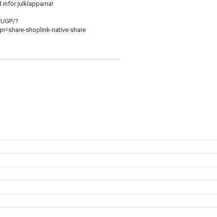
id inför julklapparna!
FUGP/?
share-shoplink-native-share