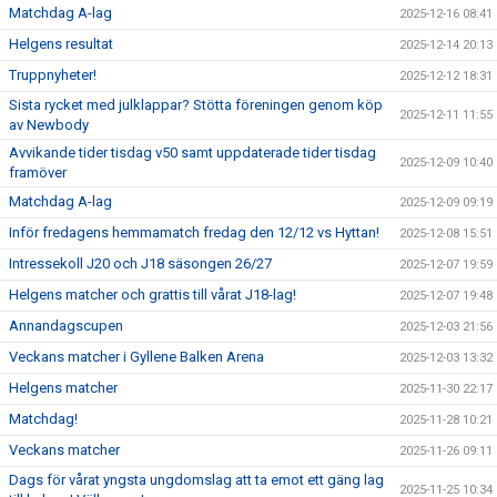
Matchdag A-lag
2025-12-16 08:41
Helgens resultat
2025-12-14 20:13
Truppnyheter!
2025-12-12 18:31
Sista rycket med julklappar? Stötta föreningen genom köp
2025-12-11 11:55
av Newbody
Avvikande tider tisdag v50 samt uppdaterade tider tisdag
2025-12-09 10:40
framöver
Matchdag A-lag
2025-12-09 09:19
Inför fredagens hemmamatch fredag den 12/12 vs Hyttan!
2025-12-08 15:51
Intressekoll J20 och J18 säsongen 26/27
2025-12-07 19:59
Helgens matcher och grattis till vårat J18-lag!
2025-12-07 19:48
Annandagscupen
2025-12-03 21:56
Veckans matcher i Gyllene Balken Arena
2025-12-03 13:32
Helgens matcher
2025-11-30 22:17
Matchdag!
2025-11-28 10:21
Veckans matcher
2025-11-26 09:11
Dags för vårat yngsta ungdomslag att ta emot ett gäng lag
2025-11-25 10:34