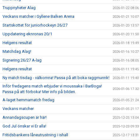
Truppnyheter Alag
2026-01-22 08:06
Veckans matcher i Gyllene Balken Arena
2026-01-21 10:07
Startskottet för juniorhockeyn 26/27
2026-01-20 13:57
Uppdatering eknronas 20/1
2026-01-20 11:50
Helgens resultat
2026-01-18 19:49
Matchdag Alag!
2026-01-16 10:27
Signering 26/27 A-lag
2026-01-16 08:05
Helgens resultat
2026-01-11 19:45
Ny match tisdag - välkomna! Passa på att boka raggmunnk!
2026-01-11 19:40
Inför fredagens match erbjuder vi moussaka i BarBoga!
2026-01-06 17:32
Passa på att förboka! Mer info på bilden.
A-laget hemmamatch fredag
2026-01-05 21:24
Veckans matcher
2026-01-05 21:17
Annandagscupen är här!
2025-12-25 13:04
God Jul önskar vi Er alla!
2025-12-23 09:33
Fritidsbankens låneutrustning i ishall
2025-12-17 13:31