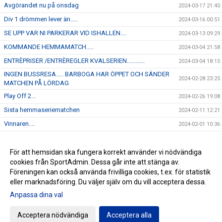
Avgörandet nu på onsdag
2024-03-17 21:40
Div 1 drömmen lever än.....
2024-03-16 00:51
SE UPP VAR NI PARKERAR VID ISHALLEN....
2024-03-13 09:29
KOMMANDE HEMMAMATCH.....
2024-03-04 21:58
ENTRÈPRISER /ENTRÈREGLER KVALSERIEN............
2024-03-04 18:15
INGEN BUSSRESA..... BARBOGA HAR ÖPPET OCH SÄNDER
2024-02-28 23:25
MATCHEN PÅ LÖRDAG
Play Off 2...
2024-02-26 19:08
Sista hemmaseriematchen
2024-02-11 12:21
Vinnaren....
2024-02-01 10:36
I morgon onsdag åker J-18 på bortamatch till Forshaga
2024-01-30 12:04
Kommande hemmamatch.....
För att hemsidan ska fungera korrekt använder vi nödvändiga
2024-01-22 12:45
cookies från SportAdmin. Dessa går inte att stänga av.
NYHET...
2024-01-16 16:23
Föreningen kan också använda frivilliga cookies, t.ex. för statistik
eller marknadsföring. Du väljer själv om du vill acceptera dessa.
Anpassa dina val
Cookie-inställningar
Gå till Webbversion
Acceptera nödvändiga
Acceptera alla