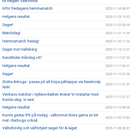
till helgen! Välkomna!
Inför fredagens hemmamatch
2025-11-24 08:07
Helgens resultat
2025-11-23 19:53
Seger!
2025-11-22 00:09
Matchdag!
2025-11-21 11:35
Hemmamatch fredag!
2025-11-20 11:52
Seger mot Hallsberg
2025-11-19 12:21
Kanslitider måndag v47
2025-11-17 07:54
Helgens resultat
2025-11-17 06:51
Seger!
2025-11-15 07:36
Stötta Arboga - passa på att köpa julklappar via Newbody-
2025-11-11 07:31
länk!
Veckans matcher i Gyllene Balken Arena! Vi rivstartar med
2025-11-11 07:27
Kumla idag. Vi ses!
Helgens resultat
2025-11-10 08:20
Kumla gästar IFK på tisdag - välkomna! Boka gärna en bit
2025-11-09 19:42
mat i Barboga också.
Välbehövlig och välförtjänt seger för A-laget
2025-11-08 08:21