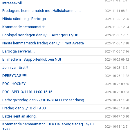
2024-11-12 12:41
intressekoll
Fredagens hemmamatch mot Hallstahammar....
2024-11-11 08:21
Nästa sändning i Barboga........
2024-11-09 12:05
Kommande hemmamatch......
2024-11-09 12:04
Poolspel söndagen den 3/11 Arrangör U7/U8
2024-11-03 17:51
Nästa hemmamatch fredag den 8/11 mot Avesta
2024-11-03 17:18
Barboga serverar.....
2024-11-03 17:16
Bli medlem i Supporterklubben NU!
2024-10-29 09:42
John var först !!
2024-10-28 13:21
DERBYDAG!!!!!!!
2024-10-28 11:22
POOLHOCKEY.....
2024-10-28 09:35
POOLSPEL 3/11 kl 11:00-15:15
2024-10-28 09:33
Barboga tisdag den 22/10 INSTÄLLD tv sändning
2024-10-21 11:20
Fredag den 25/10 kl 19.00
2024-10-20 18:28
Bättre sent än aldrig...
2024-10-17 10:10
Kommande hemmamatch... IFK Hallsberg tisdag 15/10
2024-10-13 12:21
19.00