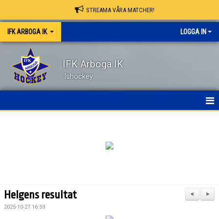
STREAMA VÅRA MATCHER!
IFK ARBOGA IK
LOGGA IN
IFK Arboga IK
Ishockey
NYHETER
HEM
OM KLUBBEN
KONTAKT
Helgens resultat
<
>
KALENDER
2025-10-27 16:59