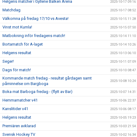
Helgens matcher i Gyllene Balken Arena
2025-10-17 09:16
Matchdag
2025-10-17 08:52
Välkomna på fredag 17/10 vs Avesta!
2025-10-15 11:28
Vinst mot Kumla!
2025-10-15 07:50
Matbokning inför fredagens match!
2025-10-14 11:10
Bortamatch för A-laget
2025-10-14 10:26
Helgens resultat
2025-10-13 06:10
Seger!
2025-10-11 07:09
Dags för match!
2025-10-10 08:47
Kommande match fredag - resultat gårdagen samt
2025-10-08 10:24
påminnelse om Bargboga
Boka mat Barboga fredag - (flytt av Bar)
2025-10-07 14:31
Hemmamatcher v41
2025-10-06 22:37
Kanslitider v41
2025-10-06 08:17
Helgens resultat
2025-10-05 19:23
Premiären avklarad
2025-10-03 21:54
Svensk Hockey TV
2025-10-02 16:34