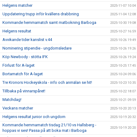
Helgens matcher
2025-11-07 10:04
Uppdatering trupp inför kvällens drabbning
2025-11-04 12:08
Kommande hemmamatch samt matbokning Barboga
2025-10-30 19:08
Helgens resultat
2025-10-27 16:59
Avvikande tider kanslist v.44
2025-10-26 19:49
Nominering stipendie - ungdomsledare
2025-10-26 19:26
Köp Newbody - stötta IFK
2025-10-26 19:24
Förlust för A-laget
2025-10-25 17:45
Bortamatch för A-laget
2025-10-24 09:06
Tre Kronors Hockeyskola - info och anmälan se hit!
2025-10-23 10:35
Tillbaka på vinnarspåret!
2025-10-22 18:07
Matchdag!
2025-10-21 09:59
Veckans matcher
2025-10-20 20:13
Helgens resultat junior och ungdom
2025-10-19 20:32
Kommande hemmamatch tisdag 21/10 vs Hallsberg -
2025-10-19 20:20
hoppas vi ses! Passa på att boka mat i Barboga