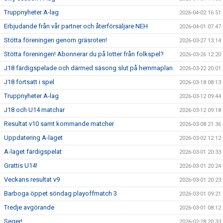
Truppnyheter A-lag
2026-04-02 16:51
Erbjudande från vår partner och återförsäljare NEH
2026-04-01 07:47
Stötta föreningen genom gräsroten!
2026-03-27 13:14
Stötta föreningen! Abonnerar du på lotter från folkspel?
2026-03-26 12:20
J18 färdigspelade och därmed säsong slut på hemmaplan.
2026-03-22 20:01
J18 fortsatt i spel
2026-03-18 08:13
Truppnyheter A-lag
2026-03-12 09:44
J18 och U14 matchar
2026-03-12 09:18
Resultat v10 samt kommande matcher
2026-03-08 21:36
Uppdatering A-laget
2026-03-02 12:12
A-laget färdigspelat
2026-03-01 20:33
Grattis U14!
2026-03-01 20:24
Veckans resultat v9
2026-03-01 20:23
Barboga öppet söndag playoffmatch 3
2026-03-01 09:21
Tredje avgörande
2026-03-01 08:12
Seger!
2026-02-28 20:33