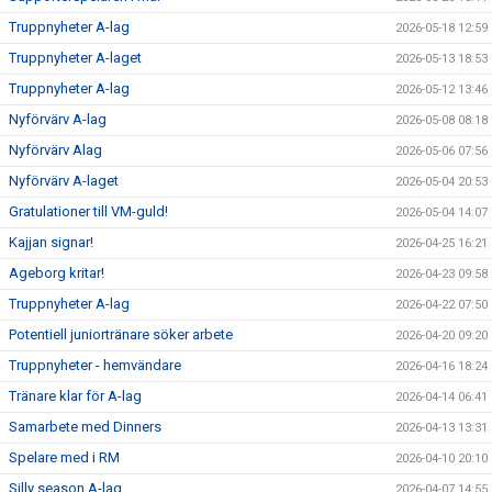
Truppnyheter A-lag
2026-05-18 12:59
SUPPORTERKLUBBEN
Truppnyheter A-laget
2026-05-13 18:53
Truppnyheter A-lag
MEDLEMSSKAP
2026-05-12 13:46
Nyförvärv A-lag
2026-05-08 08:18
ENKRONASMATCH 2026
Nyförvärv Alag
2026-05-06 07:56
Nyförvärv A-laget
2026-05-04 20:53
Gratulationer till VM-guld!
2026-05-04 14:07
Kajjan signar!
2026-04-25 16:21
Ageborg kritar!
2026-04-23 09:58
Truppnyheter A-lag
2026-04-22 07:50
Potentiell juniortränare söker arbete
2026-04-20 09:20
Truppnyheter - hemvändare
2026-04-16 18:24
Tränare klar för A-lag
2026-04-14 06:41
Samarbete med Dinners
2026-04-13 13:31
Spelare med i RM
2026-04-10 20:10
Silly season A-lag
2026-04-07 14:55