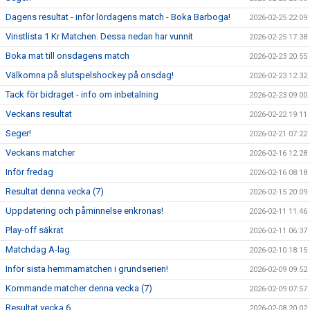
Dagens resultat - inför lördagens match - Boka Barboga!
2026-02-25 22:09
Vinstlista 1 Kr Matchen. Dessa nedan har vunnit
2026-02-25 17:38
Boka mat till onsdagens match
2026-02-23 20:55
Välkomna på slutspelshockey på onsdag!
2026-02-23 12:32
Tack för bidraget - info om inbetalning
2026-02-23 09:00
Veckans resultat
2026-02-22 19:11
Seger!
2026-02-21 07:22
Veckans matcher
2026-02-16 12:28
Inför fredag
2026-02-16 08:18
Resultat denna vecka (7)
2026-02-15 20:09
Uppdatering och påminnelse enkronas!
2026-02-11 11:46
Play-off säkrat
2026-02-11 06:37
Matchdag A-lag
2026-02-10 18:15
Inför sista hemmamatchen i grundserien!
2026-02-09 09:52
Kommande matcher denna vecka (7)
2026-02-09 07:57
Resultat vecka 6
2026-02-08 20:02