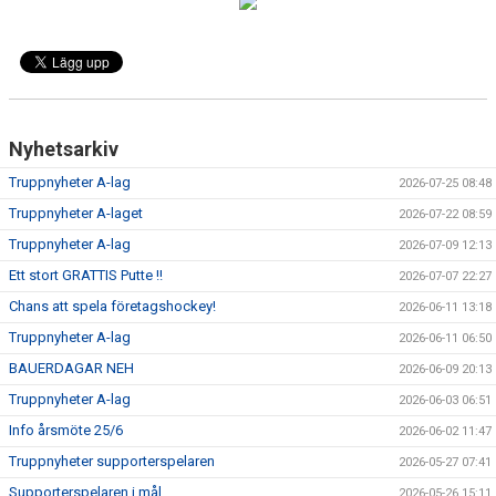
DOKUMENT
VÅRA LAG
MATCHER
Nyhetsarkiv
ISSCHEMA
Truppnyheter A-lag
2026-07-25 08:48
BOKA LOGE OCH MAT
Truppnyheter A-laget
2026-07-22 08:59
Truppnyheter A-lag
2026-07-09 12:13
DEN BLÅVITA VÄGEN
Ett stort GRATTIS Putte !!
2026-07-07 22:27
BILJETTER
Chans att spela företagshockey!
2026-06-11 13:18
Truppnyheter A-lag
2026-06-11 06:50
BLI HOCKEYDOMARE
BAUERDAGAR NEH
2026-06-09 20:13
A-LAGETS MATCHER 25/26
Truppnyheter A-lag
2026-06-03 06:51
Info årsmöte 25/6
2026-06-02 11:47
SVENSK HOCKEYTV
Truppnyheter supporterspelaren
2026-05-27 07:41
Supporterspelaren i mål
KLUBBPROFIL
2026-05-26 15:11