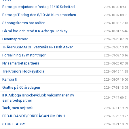
Barboga erbjudande fredag 11/10 Schnitzel
2024-10-09 09:41
Barboga Tisdag den 8/10 vid Kumlamatchen
2024-10-07 08:01
Säsongskorten har anlänt...
2024-10-06 17:13
Gå på bio och stöd IFK Arboga Hockey
2024-10-01 16:46
Hemmapremiär.......
2024-09-23 07:39
TRÄNINGSMATCH Västerås IK- Frisk Asker
2024-09-03 13:13
Försäljning av matchtröjor
2024-09-02 10:16
Ny samarbetspartners
2024-08-26 07:38
Tre Kronors Hockeyskola
2024-08-16 11:25
Kämpa !!
2024-08-07 19:00
Grattis på 60 årsdagen
2024-07-31 13:05
IFK Arboga Ishockeyklubb välkomnar en ny
2024-07-17 09:21
samarbetspartner
Tack, men nej tack......
2024-06-11 19:09
ERBJUDANDE/FÖRFRÅGAN OM DIV 1
2024-05-28 19:27
STORT TACK!!!
2024-03-21 10:59