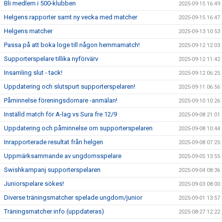
Bli medlem i 500-klubben
2025-09-15 16:49
Helgens rapporter samt ny vecka med matcher
2025-09-15 16:47
Helgens matcher
2025-09-13 10:53
Passa på att boka loge till någon hemmamatch!
2025-09-12 12:03
Supporterspelare tillika nyförvärv
2025-09-12 11:42
Insamling slut - tack!
2025-09-12 06:25
Uppdatering och slutspurt supporterspelaren!
2025-09-11 06:56
Påminnelse föreningsdomare -anmälan!
2025-09-10 10:26
Inställd match för A-lag vs Sura fre 12/9
2025-09-08 21:01
Uppdatering och påminnelse om supporterspelaren
2025-09-08 10:44
Inrapporterade resultat från helgen
2025-09-08 07:25
Uppmärksammande av ungdomsspelare
2025-09-05 13:55
Swishkampanj supporterspelaren
2025-09-04 08:36
Juniorspelare sökes!
2025-09-03 08:00
Diverse träningsmatcher spelade ungdom/junior
2025-09-01 13:57
Träningsmatcher info (uppdateras)
2025-08-27 12:22