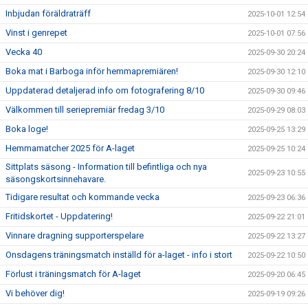
Inbjudan föräldraträff
2025-10-01 12:54
Vinst i genrepet
2025-10-01 07:56
Vecka 40
2025-09-30 20:24
Boka mat i Barboga inför hemmapremiären!
2025-09-30 12:10
Uppdaterad detaljerad info om fotografering 8/10
2025-09-30 09:46
Välkommen till seriepremiär fredag 3/10
2025-09-29 08:03
Boka loge!
2025-09-25 13:29
Hemmamatcher 2025 för A-laget
2025-09-25 10:24
Sittplats säsong - Information till befintliga och nya
2025-09-23 10:55
säsongskortsinnehavare.
Tidigare resultat och kommande vecka
2025-09-23 06:36
Fritidskortet - Uppdatering!
2025-09-22 21:01
Vinnare dragning supporterspelare
2025-09-22 13:27
Onsdagens träningsmatch inställd för a-laget - info i stort
2025-09-22 10:50
Förlust i träningsmatch för A-laget
2025-09-20 06:45
Vi behöver dig!
2025-09-19 09:26