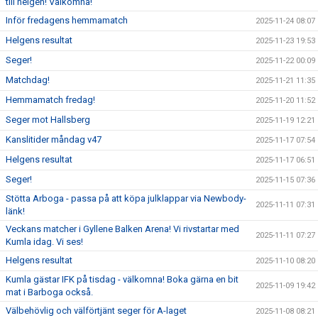
till helgen! Välkomna!
Inför fredagens hemmamatch
2025-11-24 08:07
Helgens resultat
2025-11-23 19:53
Seger!
2025-11-22 00:09
Matchdag!
2025-11-21 11:35
Hemmamatch fredag!
2025-11-20 11:52
Seger mot Hallsberg
2025-11-19 12:21
Kanslitider måndag v47
2025-11-17 07:54
Helgens resultat
2025-11-17 06:51
Seger!
2025-11-15 07:36
Stötta Arboga - passa på att köpa julklappar via Newbody-
2025-11-11 07:31
länk!
Veckans matcher i Gyllene Balken Arena! Vi rivstartar med
2025-11-11 07:27
Kumla idag. Vi ses!
Helgens resultat
2025-11-10 08:20
Kumla gästar IFK på tisdag - välkomna! Boka gärna en bit
2025-11-09 19:42
mat i Barboga också.
Välbehövlig och välförtjänt seger för A-laget
2025-11-08 08:21