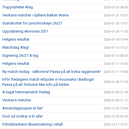
Truppnyheter Alag
2026-01-22 08:06
Veckans matcher i Gyllene Balken Arena
2026-01-21 10:07
Startskottet för juniorhockeyn 26/27
2026-01-20 13:57
Uppdatering eknronas 20/1
2026-01-20 11:50
Helgens resultat
2026-01-18 19:49
Matchdag Alag!
2026-01-16 10:27
Signering 26/27 A-lag
2026-01-16 08:05
Helgens resultat
2026-01-11 19:45
Ny match tisdag - välkomna! Passa på att boka raggmunnk!
2026-01-11 19:40
Inför fredagens match erbjuder vi moussaka i BarBoga!
2026-01-06 17:32
Passa på att förboka! Mer info på bilden.
A-laget hemmamatch fredag
2026-01-05 21:24
Veckans matcher
2026-01-05 21:17
Annandagscupen är här!
2025-12-25 13:04
God Jul önskar vi Er alla!
2025-12-23 09:33
Fritidsbankens låneutrustning i ishall
2025-12-17 13:31