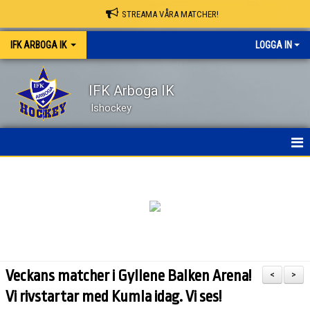
STREAMA VÅRA MATCHER!
IFK ARBOGA IK
LOGGA IN
IFK Arboga IK
Ishockey
NYHETER
HEM
OM KLUBBEN
KONTAKT
Veckans matcher i Gyllene Balken Arena!
<
>
KALENDER
Vi rivstartar med Kumla idag. Vi ses!