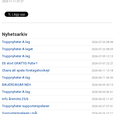
2025-11-11 07:27
DOKUMENT
VÅRA LAG
MATCHER
Nyhetsarkiv
ISSCHEMA
Truppnyheter A-lag
2026-07-25 08:48
BOKA LOGE OCH MAT
Truppnyheter A-laget
2026-07-22 08:59
Truppnyheter A-lag
2026-07-09 12:13
DEN BLÅVITA VÄGEN
Ett stort GRATTIS Putte !!
2026-07-07 22:27
BILJETTER
Chans att spela företagshockey!
2026-06-11 13:18
Truppnyheter A-lag
2026-06-11 06:50
BLI HOCKEYDOMARE
BAUERDAGAR NEH
2026-06-09 20:13
A-LAGETS MATCHER 25/26
Truppnyheter A-lag
2026-06-03 06:51
Info årsmöte 25/6
2026-06-02 11:47
SVENSK HOCKEYTV
Truppnyheter supporterspelaren
2026-05-27 07:41
Supporterspelaren i mål
KLUBBPROFIL
2026-05-26 15:11