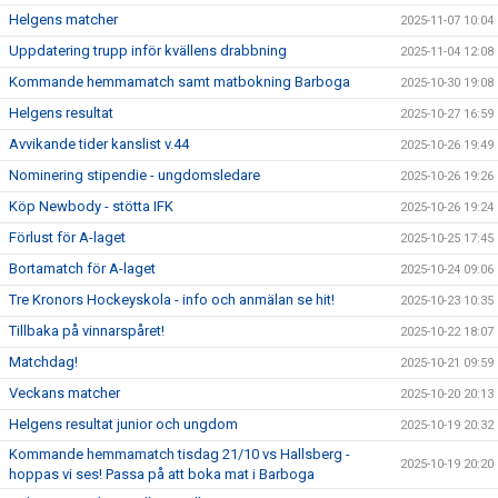
Helgens matcher
2025-11-07 10:04
Uppdatering trupp inför kvällens drabbning
2025-11-04 12:08
Kommande hemmamatch samt matbokning Barboga
2025-10-30 19:08
Helgens resultat
2025-10-27 16:59
Avvikande tider kanslist v.44
2025-10-26 19:49
Nominering stipendie - ungdomsledare
2025-10-26 19:26
Köp Newbody - stötta IFK
2025-10-26 19:24
Förlust för A-laget
2025-10-25 17:45
Bortamatch för A-laget
2025-10-24 09:06
Tre Kronors Hockeyskola - info och anmälan se hit!
2025-10-23 10:35
Tillbaka på vinnarspåret!
2025-10-22 18:07
Matchdag!
2025-10-21 09:59
Veckans matcher
2025-10-20 20:13
Helgens resultat junior och ungdom
2025-10-19 20:32
Kommande hemmamatch tisdag 21/10 vs Hallsberg -
2025-10-19 20:20
hoppas vi ses! Passa på att boka mat i Barboga