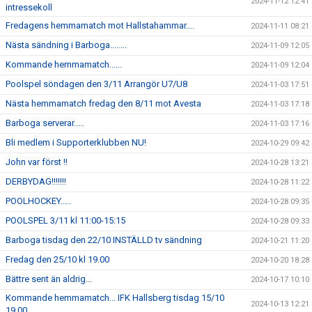
2024-11-12 12:41
intressekoll
Fredagens hemmamatch mot Hallstahammar....
2024-11-11 08:21
Nästa sändning i Barboga........
2024-11-09 12:05
Kommande hemmamatch......
2024-11-09 12:04
Poolspel söndagen den 3/11 Arrangör U7/U8
2024-11-03 17:51
Nästa hemmamatch fredag den 8/11 mot Avesta
2024-11-03 17:18
Barboga serverar.....
2024-11-03 17:16
Bli medlem i Supporterklubben NU!
2024-10-29 09:42
John var först !!
2024-10-28 13:21
DERBYDAG!!!!!!!
2024-10-28 11:22
POOLHOCKEY.....
2024-10-28 09:35
POOLSPEL 3/11 kl 11:00-15:15
2024-10-28 09:33
Barboga tisdag den 22/10 INSTÄLLD tv sändning
2024-10-21 11:20
Fredag den 25/10 kl 19.00
2024-10-20 18:28
Bättre sent än aldrig...
2024-10-17 10:10
Kommande hemmamatch... IFK Hallsberg tisdag 15/10
2024-10-13 12:21
19.00