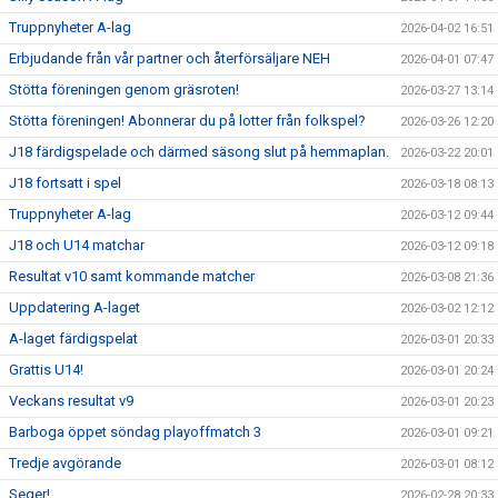
Truppnyheter A-lag
2026-04-02 16:51
Erbjudande från vår partner och återförsäljare NEH
2026-04-01 07:47
Stötta föreningen genom gräsroten!
2026-03-27 13:14
Stötta föreningen! Abonnerar du på lotter från folkspel?
2026-03-26 12:20
J18 färdigspelade och därmed säsong slut på hemmaplan.
2026-03-22 20:01
J18 fortsatt i spel
2026-03-18 08:13
Truppnyheter A-lag
2026-03-12 09:44
J18 och U14 matchar
2026-03-12 09:18
Resultat v10 samt kommande matcher
2026-03-08 21:36
Uppdatering A-laget
2026-03-02 12:12
A-laget färdigspelat
2026-03-01 20:33
Grattis U14!
2026-03-01 20:24
Veckans resultat v9
2026-03-01 20:23
Barboga öppet söndag playoffmatch 3
2026-03-01 09:21
Tredje avgörande
2026-03-01 08:12
Seger!
2026-02-28 20:33