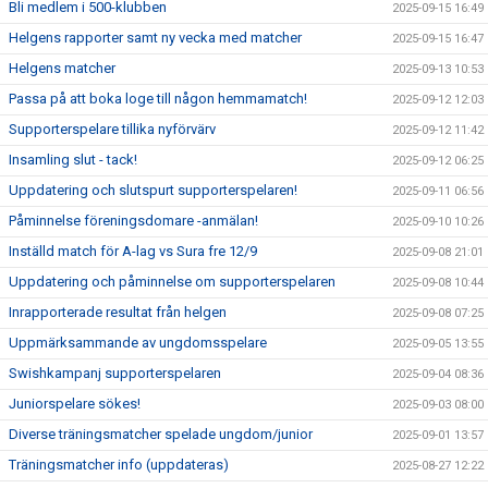
Bli medlem i 500-klubben
2025-09-15 16:49
Helgens rapporter samt ny vecka med matcher
2025-09-15 16:47
Helgens matcher
2025-09-13 10:53
Passa på att boka loge till någon hemmamatch!
2025-09-12 12:03
Supporterspelare tillika nyförvärv
2025-09-12 11:42
Insamling slut - tack!
2025-09-12 06:25
Uppdatering och slutspurt supporterspelaren!
2025-09-11 06:56
Påminnelse föreningsdomare -anmälan!
2025-09-10 10:26
Inställd match för A-lag vs Sura fre 12/9
2025-09-08 21:01
Uppdatering och påminnelse om supporterspelaren
2025-09-08 10:44
Inrapporterade resultat från helgen
2025-09-08 07:25
Uppmärksammande av ungdomsspelare
2025-09-05 13:55
Swishkampanj supporterspelaren
2025-09-04 08:36
Juniorspelare sökes!
2025-09-03 08:00
Diverse träningsmatcher spelade ungdom/junior
2025-09-01 13:57
Träningsmatcher info (uppdateras)
2025-08-27 12:22