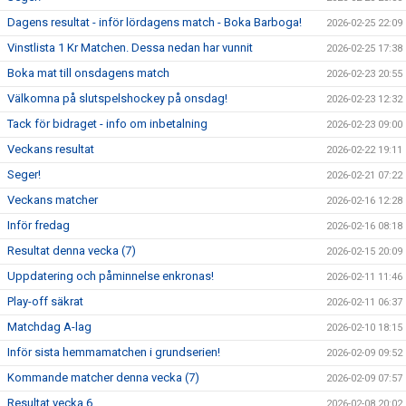
Dagens resultat - inför lördagens match - Boka Barboga!
2026-02-25 22:09
Vinstlista 1 Kr Matchen. Dessa nedan har vunnit
2026-02-25 17:38
Boka mat till onsdagens match
2026-02-23 20:55
Välkomna på slutspelshockey på onsdag!
2026-02-23 12:32
Tack för bidraget - info om inbetalning
2026-02-23 09:00
Veckans resultat
2026-02-22 19:11
Seger!
2026-02-21 07:22
Veckans matcher
2026-02-16 12:28
Inför fredag
2026-02-16 08:18
Resultat denna vecka (7)
2026-02-15 20:09
Uppdatering och påminnelse enkronas!
2026-02-11 11:46
Play-off säkrat
2026-02-11 06:37
Matchdag A-lag
2026-02-10 18:15
Inför sista hemmamatchen i grundserien!
2026-02-09 09:52
Kommande matcher denna vecka (7)
2026-02-09 07:57
Resultat vecka 6
2026-02-08 20:02