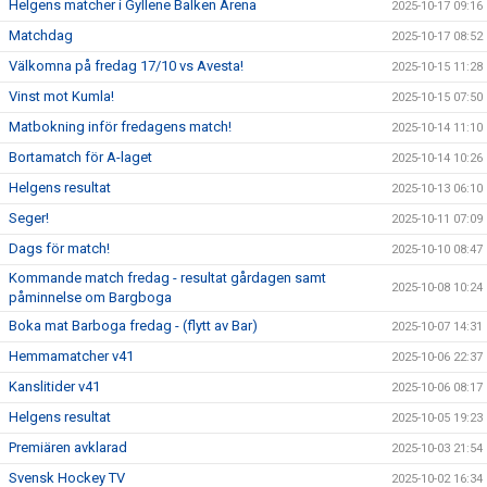
Helgens matcher i Gyllene Balken Arena
2025-10-17 09:16
Matchdag
2025-10-17 08:52
Välkomna på fredag 17/10 vs Avesta!
2025-10-15 11:28
Vinst mot Kumla!
2025-10-15 07:50
Matbokning inför fredagens match!
2025-10-14 11:10
Bortamatch för A-laget
2025-10-14 10:26
Helgens resultat
2025-10-13 06:10
Seger!
2025-10-11 07:09
Dags för match!
2025-10-10 08:47
Kommande match fredag - resultat gårdagen samt
2025-10-08 10:24
påminnelse om Bargboga
Boka mat Barboga fredag - (flytt av Bar)
2025-10-07 14:31
Hemmamatcher v41
2025-10-06 22:37
Kanslitider v41
2025-10-06 08:17
Helgens resultat
2025-10-05 19:23
Premiären avklarad
2025-10-03 21:54
Svensk Hockey TV
2025-10-02 16:34