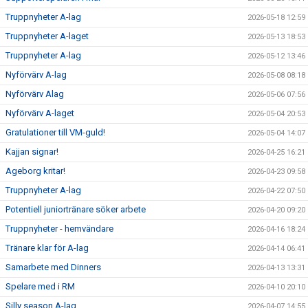
Truppnyheter A-lag
2026-05-18 12:59
SUPPORTERKLUBBEN
Truppnyheter A-laget
2026-05-13 18:53
Truppnyheter A-lag
MEDLEMSSKAP
2026-05-12 13:46
Nyförvärv A-lag
2026-05-08 08:18
ENKRONASMATCH 2026
Nyförvärv Alag
2026-05-06 07:56
Nyförvärv A-laget
2026-05-04 20:53
Gratulationer till VM-guld!
2026-05-04 14:07
Kajjan signar!
2026-04-25 16:21
Ageborg kritar!
2026-04-23 09:58
Truppnyheter A-lag
2026-04-22 07:50
Potentiell juniortränare söker arbete
2026-04-20 09:20
Truppnyheter - hemvändare
2026-04-16 18:24
Tränare klar för A-lag
2026-04-14 06:41
Samarbete med Dinners
2026-04-13 13:31
Spelare med i RM
2026-04-10 20:10
Silly season A-lag
2026-04-07 14:55