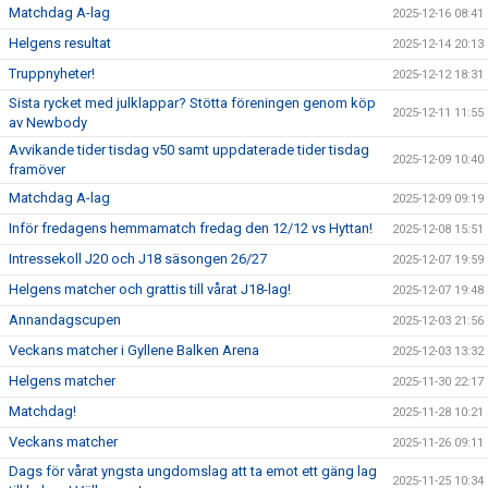
Matchdag A-lag
2025-12-16 08:41
Helgens resultat
2025-12-14 20:13
Truppnyheter!
2025-12-12 18:31
Sista rycket med julklappar? Stötta föreningen genom köp
2025-12-11 11:55
av Newbody
Avvikande tider tisdag v50 samt uppdaterade tider tisdag
2025-12-09 10:40
framöver
Matchdag A-lag
2025-12-09 09:19
Inför fredagens hemmamatch fredag den 12/12 vs Hyttan!
2025-12-08 15:51
Intressekoll J20 och J18 säsongen 26/27
2025-12-07 19:59
Helgens matcher och grattis till vårat J18-lag!
2025-12-07 19:48
Annandagscupen
2025-12-03 21:56
Veckans matcher i Gyllene Balken Arena
2025-12-03 13:32
Helgens matcher
2025-11-30 22:17
Matchdag!
2025-11-28 10:21
Veckans matcher
2025-11-26 09:11
Dags för vårat yngsta ungdomslag att ta emot ett gäng lag
2025-11-25 10:34