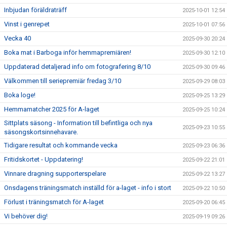
Inbjudan föräldraträff
2025-10-01 12:54
Vinst i genrepet
2025-10-01 07:56
Vecka 40
2025-09-30 20:24
Boka mat i Barboga inför hemmapremiären!
2025-09-30 12:10
Uppdaterad detaljerad info om fotografering 8/10
2025-09-30 09:46
Välkommen till seriepremiär fredag 3/10
2025-09-29 08:03
Boka loge!
2025-09-25 13:29
Hemmamatcher 2025 för A-laget
2025-09-25 10:24
Sittplats säsong - Information till befintliga och nya
2025-09-23 10:55
säsongskortsinnehavare.
Tidigare resultat och kommande vecka
2025-09-23 06:36
Fritidskortet - Uppdatering!
2025-09-22 21:01
Vinnare dragning supporterspelare
2025-09-22 13:27
Onsdagens träningsmatch inställd för a-laget - info i stort
2025-09-22 10:50
Förlust i träningsmatch för A-laget
2025-09-20 06:45
Vi behöver dig!
2025-09-19 09:26