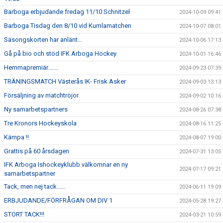
Barboga erbjudande fredag 11/10 Schnitzel
2024-10-09 09:41
Barboga Tisdag den 8/10 vid Kumlamatchen
2024-10-07 08:01
Säsongskorten har anlänt...
2024-10-06 17:13
Gå på bio och stöd IFK Arboga Hockey
2024-10-01 16:46
Hemmapremiär.......
2024-09-23 07:39
TRÄNINGSMATCH Västerås IK- Frisk Asker
2024-09-03 13:13
Försäljning av matchtröjor
2024-09-02 10:16
Ny samarbetspartners
2024-08-26 07:38
Tre Kronors Hockeyskola
2024-08-16 11:25
Kämpa !!
2024-08-07 19:00
Grattis på 60 årsdagen
2024-07-31 13:05
IFK Arboga Ishockeyklubb välkomnar en ny
2024-07-17 09:21
samarbetspartner
Tack, men nej tack......
2024-06-11 19:09
ERBJUDANDE/FÖRFRÅGAN OM DIV 1
2024-05-28 19:27
STORT TACK!!!
2024-03-21 10:59