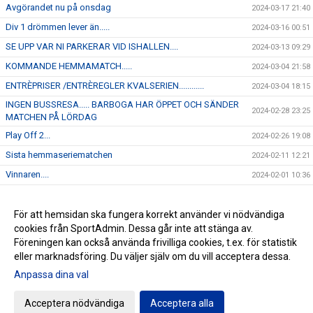
Avgörandet nu på onsdag
2024-03-17 21:40
Div 1 drömmen lever än.....
2024-03-16 00:51
SE UPP VAR NI PARKERAR VID ISHALLEN....
2024-03-13 09:29
KOMMANDE HEMMAMATCH.....
2024-03-04 21:58
ENTRÈPRISER /ENTRÈREGLER KVALSERIEN............
2024-03-04 18:15
INGEN BUSSRESA..... BARBOGA HAR ÖPPET OCH SÄNDER
2024-02-28 23:25
MATCHEN PÅ LÖRDAG
Play Off 2...
2024-02-26 19:08
Sista hemmaseriematchen
2024-02-11 12:21
Vinnaren....
2024-02-01 10:36
I morgon onsdag åker J-18 på bortamatch till Forshaga
2024-01-30 12:04
Kommande hemmamatch.....
För att hemsidan ska fungera korrekt använder vi nödvändiga
2024-01-22 12:45
cookies från SportAdmin. Dessa går inte att stänga av.
NYHET...
2024-01-16 16:23
Föreningen kan också använda frivilliga cookies, t.ex. för statistik
eller marknadsföring. Du väljer själv om du vill acceptera dessa.
Anpassa dina val
Cookie-inställningar
Gå till Webbversion
Acceptera nödvändiga
Acceptera alla