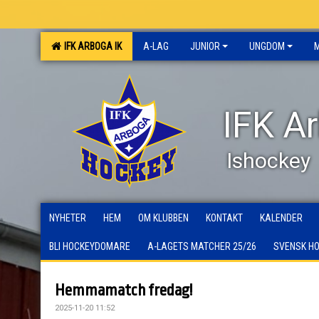
IFK ARBOGA IK
A-LAG
JUNIOR
UNGDOM
IFK A
Ishockey
NYHETER
HEM
OM KLUBBEN
KONTAKT
KALENDER
BLI HOCKEYDOMARE
A-LAGETS MATCHER 25/26
SVENSK H
Hemmamatch fredag!
2025-11-20 11:52