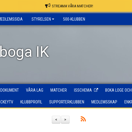
STREAMA VÅRA MATCHER!
MEDLEMSSIDA
STYRELSEN
500-KLUBBEN
rboga IK
DOKUMENT
VÅRA LAG
MATCHER
ISSCHEMA
BOKA LOGE OCH
OCKEYTV
KLUBBPROFIL
SUPPORTERKLUBBEN
MEDLEMSSKAP
ENK
<
>