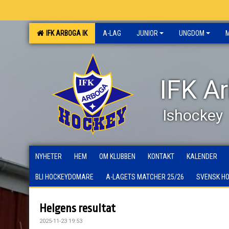
IFK ARBOGA IK
A-LAG
JUNIOR
UNGDOM
IFK A
Ishockey
NYHETER
HEM
OM KLUBBEN
KONTAKT
KALENDER
BLI HOCKEYDOMARE
A-LAGETS MATCHER 25/26
SVENSK H
Helgens resultat
2025-11-23 19:53