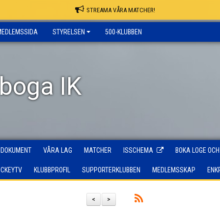
STREAMA VÅRA MATCHER!
MEDLEMSSIDA
STYRELSEN
500-KLUBBEN
rboga IK
DOKUMENT
VÅRA LAG
MATCHER
ISSCHEMA
BOKA LOGE OCH
OCKEYTV
KLUBBPROFIL
SUPPORTERKLUBBEN
MEDLEMSSKAP
ENK
<
>