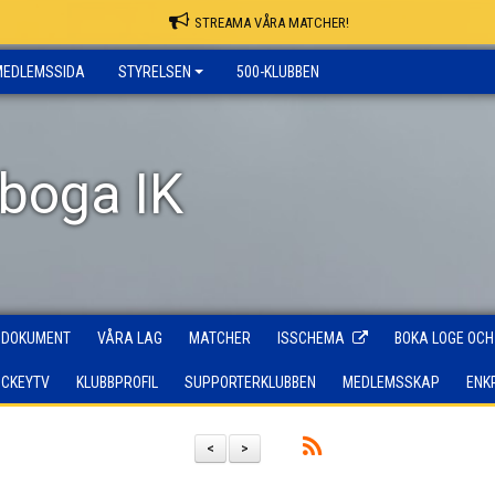
STREAMA VÅRA MATCHER!
MEDLEMSSIDA
STYRELSEN
500-KLUBBEN
rboga IK
DOKUMENT
VÅRA LAG
MATCHER
ISSCHEMA
BOKA LOGE OCH
OCKEYTV
KLUBBPROFIL
SUPPORTERKLUBBEN
MEDLEMSSKAP
ENK
<
>