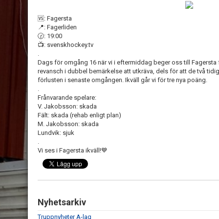
🆚: Fagersta
📍: Fagerliden
🕝: 19:00
📺: svenskhockey.tv
.
Dags för omgång 16 när vi i eftermiddag beger oss till Fagersta för
revansch i dubbel bemärkelse att utkräva, dels för att de två tid
förlusten i senaste omgången. Ikväll går vi för tre nya poäng.
.
Frånvarande spelare:
V. Jakobsson: skada
Fält: skada (rehab enligt plan)
M. Jakobsson: skada
Lundvik: sjuk
.
Vi ses i Fagersta ikväll!💙
Nyhetsarkiv
Truppnyheter A-lag