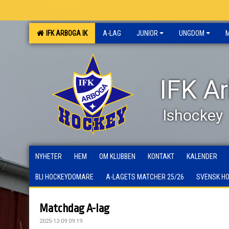
IFK ARBOGA IK
A-LAG
JUNIOR
UNGDOM
IFK A
Ishockey
NYHETER
HEM
OM KLUBBEN
KONTAKT
KALENDER
BLI HOCKEYDOMARE
A-LAGETS MATCHER 25/26
SVENSK H
Matchdag A-lag
2025-12-09 09:19