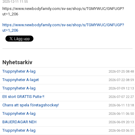
2025-12-11 11:55
DOKUMENT
https://www.newbodyfamily.com/sv-se/shop/s/TGMYWUC/GNFUGP?
ut=1_206
VÅRA LAG
https://www.newbodyfamily.com/sv-se/shop/s/TGMYWUC/GNFUGP?
MATCHER
ut=1_206
ISSCHEMA
BOKA LOGE OCH MAT
Nyhetsarkiv
DEN BLÅVITA VÄGEN
Truppnyheter A-lag
2026-07-25 08:48
Truppnyheter A-laget
2026-07-22 08:59
BILJETTER
Truppnyheter A-lag
2026-07-09 12:13
BLI HOCKEYDOMARE
Ett stort GRATTIS Putte !!
2026-07-07 22:27
Chans att spela företagshockey!
2026-06-11 13:18
A-LAGETS MATCHER 25/26
Truppnyheter A-lag
2026-06-11 06:50
SVENSK HOCKEYTV
BAUERDAGAR NEH
2026-06-09 20:13
Truppnyheter A-lag
2026-06-03 06:51
KLUBBPROFIL