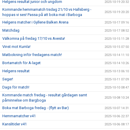
Helgens resultat junior och ungdom
2025-10-19 20:32
Kommande hemmamatch tisdag 21/10 vs Hallsberg -
2025-10-19 20:20
hoppas vi ses! Passa på att boka mat i Barboga
Helgens matcher i Gyllene Balken Arena
2025-10-17 09:16
Matchdag
2025-10-17 08:52
Välkomna på fredag 17/10 vs Avesta!
2025-10-15 11:28
Vinst mot Kumla!
2025-10-15 07:50
Matbokning inför fredagens match!
2025-10-14 11:10
Bortamatch för A-laget
2025-10-14 10:26
Helgens resultat
2025-10-13 06:10
Seger!
2025-10-11 07:09
Dags för match!
2025-10-10 08:47
Kommande match fredag - resultat gårdagen samt
2025-10-08 10:24
påminnelse om Bargboga
Boka mat Barboga fredag - (flytt av Bar)
2025-10-07 14:31
Hemmamatcher v41
2025-10-06 22:37
Kanslitider v41
2025-10-06 08:17