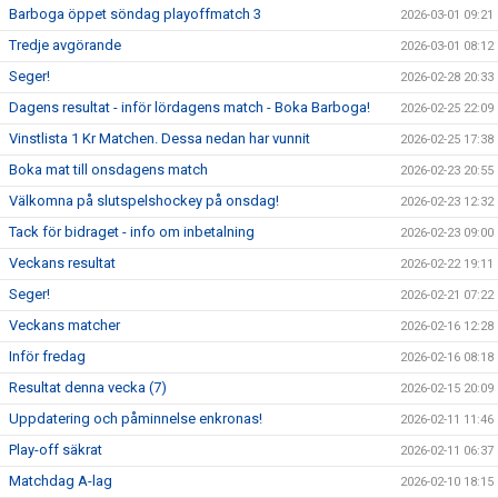
Barboga öppet söndag playoffmatch 3
2026-03-01 09:21
Tredje avgörande
2026-03-01 08:12
Seger!
2026-02-28 20:33
Dagens resultat - inför lördagens match - Boka Barboga!
2026-02-25 22:09
Vinstlista 1 Kr Matchen. Dessa nedan har vunnit
2026-02-25 17:38
Boka mat till onsdagens match
2026-02-23 20:55
Välkomna på slutspelshockey på onsdag!
2026-02-23 12:32
Tack för bidraget - info om inbetalning
2026-02-23 09:00
Veckans resultat
2026-02-22 19:11
Seger!
2026-02-21 07:22
Veckans matcher
2026-02-16 12:28
Inför fredag
2026-02-16 08:18
Resultat denna vecka (7)
2026-02-15 20:09
Uppdatering och påminnelse enkronas!
2026-02-11 11:46
Play-off säkrat
2026-02-11 06:37
Matchdag A-lag
2026-02-10 18:15