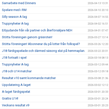
Samarbete med Dinners
2026-04-13 13:31
Spelare med i RM
2026-04-10 20:10
Silly season A-lag
2026-04-07 14:55
Truppnyheter A-lag
2026-04-02 16:51
Erbjudande från vår partner och återförsäljare NEH
2026-04-01 07:47
Stötta föreningen genom gräsroten!
2026-03-27 13:14
Stötta föreningen! Abonnerar du på lotter från folkspel?
2026-03-26 12:20
J18 färdigspelade och därmed säsong slut på hemmaplan.
2026-03-22 20:01
J18 fortsatt i spel
2026-03-18 08:13
Truppnyheter A-lag
2026-03-12 09:44
J18 och U14 matchar
2026-03-12 09:18
Resultat v10 samt kommande matcher
2026-03-08 21:36
Uppdatering A-laget
2026-03-02 12:12
A-laget färdigspelat
2026-03-01 20:33
Grattis U14!
2026-03-01 20:24
Veckans resultat v9
2026-03-01 20:23