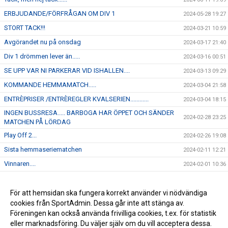
ERBJUDANDE/FÖRFRÅGAN OM DIV 1
2024-05-28 19:27
STORT TACK!!!
2024-03-21 10:59
Avgörandet nu på onsdag
2024-03-17 21:40
Div 1 drömmen lever än.....
2024-03-16 00:51
SE UPP VAR NI PARKERAR VID ISHALLEN....
2024-03-13 09:29
KOMMANDE HEMMAMATCH.....
2024-03-04 21:58
ENTRÈPRISER /ENTRÈREGLER KVALSERIEN............
2024-03-04 18:15
INGEN BUSSRESA..... BARBOGA HAR ÖPPET OCH SÄNDER
2024-02-28 23:25
MATCHEN PÅ LÖRDAG
Play Off 2...
2024-02-26 19:08
Sista hemmaseriematchen
2024-02-11 12:21
Vinnaren....
2024-02-01 10:36
I morgon onsdag åker J-18 på bortamatch till Forshaga
2024-01-30 12:04
Kommande hemmamatch.....
För att hemsidan ska fungera korrekt använder vi nödvändiga
2024-01-22 12:45
cookies från SportAdmin. Dessa går inte att stänga av.
NYHET...
2024-01-16 16:23
Föreningen kan också använda frivilliga cookies, t.ex. för statistik
eller marknadsföring. Du väljer själv om du vill acceptera dessa.