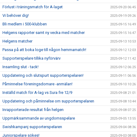
Förlust i träningsmatch för A-laget
2025-09-20 06:45
Vi behöver dig!
2025-09-19 09:26
Bli medlem i 500-klubben
2025-09-15 16:49
Helgens rapporter samt ny vecka med matcher
2025-09-15 16:47
Helgens matcher
2025-09-13 10:53
Passa på att boka loge till någon hemmamatch!
2025-09-12 12:03
Supporterspelare tillika nyförvärv
2025-09-12 11:42
Insamling slut - tack!
2025-09-12 06:25
Uppdatering och slutspurt supporterspelaren!
2025-09-11 06:56
Påminnelse föreningsdomare -anmälan!
2025-09-10 10:26
Inställd match för A-lag vs Sura fre 12/9
2025-09-08 21:01
Uppdatering och påminnelse om supporterspelaren
2025-09-08 10:44
Inrapporterade resultat från helgen
2025-09-08 07:25
Uppmärksammande av ungdomsspelare
2025-09-05 13:55
Swishkampanj supporterspelaren
2025-09-04 08:36
Juniorspelare sökes!
2025-09-03 08:00