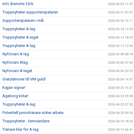
Info årsmöte 25/6
2026-06-02 11:47
SUPPORTERKLUBBEN
Truppnyheter supporterspelaren
2026-05-27 07:41
Supporterspelaren i mål
2026-05-26 15:11
MEDLEMSSKAP
Truppnyheter A-lag
2026-05-18 12:59
Truppnyheter A-laget
ENKRONASMATCH 2026
2026-05-13 18:53
Truppnyheter A-lag
2026-05-12 13:46
Nyförvärv A-lag
2026-05-08 08:18
Nyförvärv Alag
2026-05-06 07:56
Nyförvärv A-laget
2026-05-04 20:53
Gratulationer till VM-guld!
2026-05-04 14:07
Kajjan signar!
2026-04-25 16:21
Ageborg kritar!
2026-04-23 09:58
Truppnyheter A-lag
2026-04-22 07:50
Potentiell juniortränare söker arbete
2026-04-20 09:20
Truppnyheter - hemvändare
2026-04-16 18:24
Tränare klar för A-lag
2026-04-14 06:41