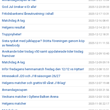
2025-12-25 13:04
God Jul önskar vi Er alla!
2025-12-23 09:33
Fritidsbankens låneutrustning i ishall
2025-12-17 13:31
Matchdag A-lag
2025-12-16 08:41
Helgens resultat
2025-12-14 20:13
Truppnyheter!
2025-12-12 18:31
Sista rycket med julklappar? Stötta föreningen genom köp
2025-12-11 11:55
av Newbody
Avvikande tider tisdag v50 samt uppdaterade tider tisdag
2025-12-09 10:40
framöver
Matchdag A-lag
2025-12-09 09:19
Inför fredagens hemmamatch fredag den 12/12 vs Hyttan!
2025-12-08 15:51
Intressekoll J20 och J18 säsongen 26/27
2025-12-07 19:59
Helgens matcher och grattis till vårat J18-lag!
2025-12-07 19:48
Annandagscupen
2025-12-03 21:56
Veckans matcher i Gyllene Balken Arena
2025-12-03 13:32
Helgens matcher
2025-11-30 22:17