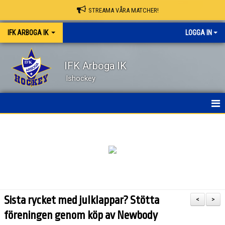
STREAMA VÅRA MATCHER!
IFK ARBOGA IK
LOGGA IN
IFK Arboga IK
Ishockey
NYHETER
HEM
OM KLUBBEN
KONTAKT
Sista rycket med julklappar? Stötta
<
>
KALENDER
föreningen genom köp av Newbody