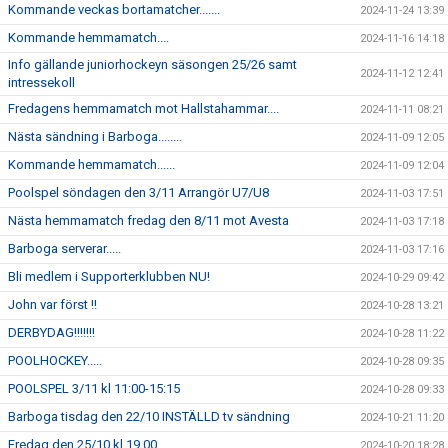
Kommande veckas bortamatcher.......
2024-11-24 13:39
Kommande hemmamatch....
2024-11-16 14:18
Info gällande juniorhockeyn säsongen 25/26 samt
2024-11-12 12:41
intressekoll
Fredagens hemmamatch mot Hallstahammar....
2024-11-11 08:21
Nästa sändning i Barboga........
2024-11-09 12:05
Kommande hemmamatch......
2024-11-09 12:04
Poolspel söndagen den 3/11 Arrangör U7/U8
2024-11-03 17:51
Nästa hemmamatch fredag den 8/11 mot Avesta
2024-11-03 17:18
Barboga serverar.....
2024-11-03 17:16
Bli medlem i Supporterklubben NU!
2024-10-29 09:42
John var först !!
2024-10-28 13:21
DERBYDAG!!!!!!!
2024-10-28 11:22
POOLHOCKEY.....
2024-10-28 09:35
POOLSPEL 3/11 kl 11:00-15:15
2024-10-28 09:33
Barboga tisdag den 22/10 INSTÄLLD tv sändning
2024-10-21 11:20
Fredag den 25/10 kl 19.00
2024-10-20 18:28