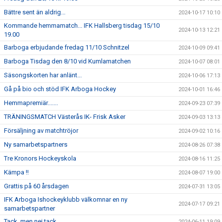
Bättre sent än aldrig...
2024-10-17 10:10
Kommande hemmamatch... IFK Hallsberg tisdag 15/10
2024-10-13 12:21
19.00
Barboga erbjudande fredag 11/10 Schnitzel
2024-10-09 09:41
Barboga Tisdag den 8/10 vid Kumlamatchen
2024-10-07 08:01
Säsongskorten har anlänt...
2024-10-06 17:13
Gå på bio och stöd IFK Arboga Hockey
2024-10-01 16:46
Hemmapremiär.......
2024-09-23 07:39
TRÄNINGSMATCH Västerås IK- Frisk Asker
2024-09-03 13:13
Försäljning av matchtröjor
2024-09-02 10:16
Ny samarbetspartners
2024-08-26 07:38
Tre Kronors Hockeyskola
2024-08-16 11:25
Kämpa !!
2024-08-07 19:00
Grattis på 60 årsdagen
2024-07-31 13:05
IFK Arboga Ishockeyklubb välkomnar en ny
2024-07-17 09:21
samarbetspartner
Tack, men nej tack......
2024-06-11 19:09