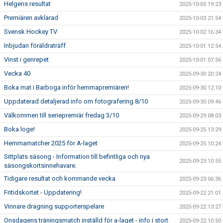
Helgens resultat
2025-10-05 19:23
Premiären avklarad
2025-10-03 21:54
Svensk Hockey TV
2025-10-02 16:34
Inbjudan föräldraträff
2025-10-01 12:54
Vinst i genrepet
2025-10-01 07:56
Vecka 40
2025-09-30 20:24
Boka mat i Barboga inför hemmapremiären!
2025-09-30 12:10
Uppdaterad detaljerad info om fotografering 8/10
2025-09-30 09:46
Välkommen till seriepremiär fredag 3/10
2025-09-29 08:03
Boka loge!
2025-09-25 13:29
Hemmamatcher 2025 för A-laget
2025-09-25 10:24
Sittplats säsong - Information till befintliga och nya
2025-09-23 10:55
säsongskortsinnehavare.
Tidigare resultat och kommande vecka
2025-09-23 06:36
Fritidskortet - Uppdatering!
2025-09-22 21:01
Vinnare dragning supporterspelare
2025-09-22 13:27
Onsdagens träningsmatch inställd för a-laget - info i stort
2025-09-22 10:50