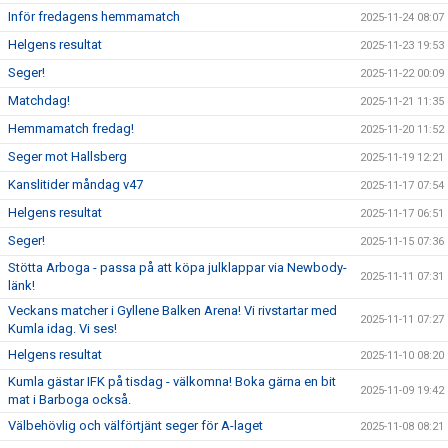
Inför fredagens hemmamatch
2025-11-24 08:07
Helgens resultat
2025-11-23 19:53
Seger!
2025-11-22 00:09
Matchdag!
2025-11-21 11:35
Hemmamatch fredag!
2025-11-20 11:52
Seger mot Hallsberg
2025-11-19 12:21
Kanslitider måndag v47
2025-11-17 07:54
Helgens resultat
2025-11-17 06:51
Seger!
2025-11-15 07:36
Stötta Arboga - passa på att köpa julklappar via Newbody-
2025-11-11 07:31
länk!
Veckans matcher i Gyllene Balken Arena! Vi rivstartar med
2025-11-11 07:27
Kumla idag. Vi ses!
Helgens resultat
2025-11-10 08:20
Kumla gästar IFK på tisdag - välkomna! Boka gärna en bit
2025-11-09 19:42
mat i Barboga också.
Välbehövlig och välförtjänt seger för A-laget
2025-11-08 08:21