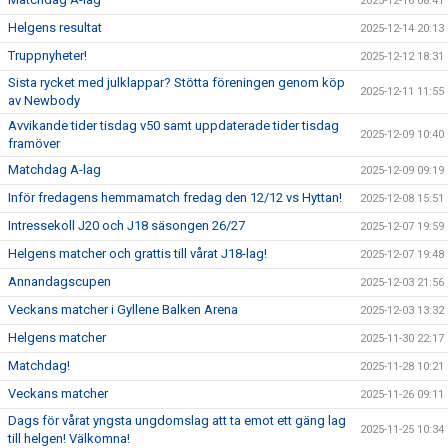
2025-12-16 08:41
Helgens resultat
2025-12-14 20:13
Truppnyheter!
2025-12-12 18:31
Sista rycket med julklappar? Stötta föreningen genom köp
2025-12-11 11:55
av Newbody
Avvikande tider tisdag v50 samt uppdaterade tider tisdag
2025-12-09 10:40
framöver
Matchdag A-lag
2025-12-09 09:19
Inför fredagens hemmamatch fredag den 12/12 vs Hyttan!
2025-12-08 15:51
Intressekoll J20 och J18 säsongen 26/27
2025-12-07 19:59
Helgens matcher och grattis till vårat J18-lag!
2025-12-07 19:48
Annandagscupen
2025-12-03 21:56
Veckans matcher i Gyllene Balken Arena
2025-12-03 13:32
Helgens matcher
2025-11-30 22:17
Matchdag!
2025-11-28 10:21
Veckans matcher
2025-11-26 09:11
Dags för vårat yngsta ungdomslag att ta emot ett gäng lag
2025-11-25 10:34
till helgen! Välkomna!