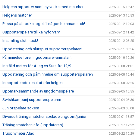
Helgens rapporter samt ny vecka med matcher
2025-09-15 16:47
Helgens matcher
2025-09-13 10:53
Passa på att boka loge till någon hemmamatch!
2025-09-12 12:03
Supporterspelare tillika nyförvärv
2025-09-12 11:42
Insamling slut - tack!
2025-09-12 06:25
Uppdatering och slutspurt supporterspelaren!
2025-09-11 06:56
Påminnelse föreningsdomare -anmälan!
2025-09-10 10:26
Inställd match för A-lag vs Sura fre 12/9
2025-09-08 21:01
Uppdatering och påminnelse om supporterspelaren
2025-09-08 10:44
Inrapporterade resultat från helgen
2025-09-08 07:25
Uppmärksammande av ungdomsspelare
2025-09-05 13:55
Swishkampanj supporterspelaren
2025-09-04 08:36
Juniorspelare sökes!
2025-09-03 08:00
Diverse träningsmatcher spelade ungdom/junior
2025-09-01 13:57
Träningsmatcher info (uppdateras)
2025-08-27 12:22
Truppnyheter Alag
2025-08-22 10:29