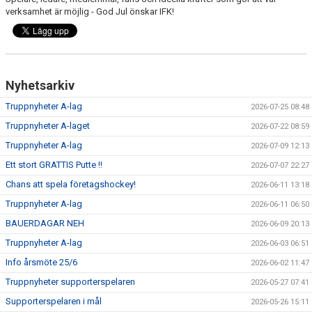
DOKUMENT
verksamhet är möjlig - God Jul önskar IFK!
VÅRA LAG
MATCHER
Nyhetsarkiv
ISSCHEMA
Truppnyheter A-lag
2026-07-25 08:48
Truppnyheter A-laget
2026-07-22 08:59
BOKA LOGE OCH MAT
Truppnyheter A-lag
2026-07-09 12:13
DEN BLÅVITA VÄGEN
Ett stort GRATTIS Putte !!
2026-07-07 22:27
Chans att spela företagshockey!
2026-06-11 13:18
BILJETTER
Truppnyheter A-lag
2026-06-11 06:50
BLI HOCKEYDOMARE
BAUERDAGAR NEH
2026-06-09 20:13
Truppnyheter A-lag
2026-06-03 06:51
A-LAGETS MATCHER 25/26
Info årsmöte 25/6
2026-06-02 11:47
SVENSK HOCKEYTV
Truppnyheter supporterspelaren
2026-05-27 07:41
Supporterspelaren i mål
2026-05-26 15:11
KLUBBPROFIL