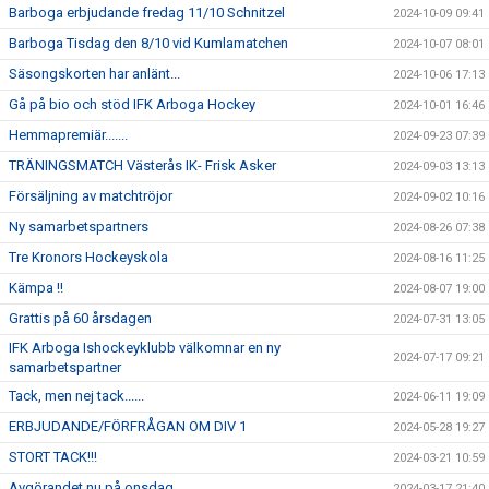
Barboga erbjudande fredag 11/10 Schnitzel
2024-10-09 09:41
Barboga Tisdag den 8/10 vid Kumlamatchen
2024-10-07 08:01
Säsongskorten har anlänt...
2024-10-06 17:13
Gå på bio och stöd IFK Arboga Hockey
2024-10-01 16:46
Hemmapremiär.......
2024-09-23 07:39
TRÄNINGSMATCH Västerås IK- Frisk Asker
2024-09-03 13:13
Försäljning av matchtröjor
2024-09-02 10:16
Ny samarbetspartners
2024-08-26 07:38
Tre Kronors Hockeyskola
2024-08-16 11:25
Kämpa !!
2024-08-07 19:00
Grattis på 60 årsdagen
2024-07-31 13:05
IFK Arboga Ishockeyklubb välkomnar en ny
2024-07-17 09:21
samarbetspartner
Tack, men nej tack......
2024-06-11 19:09
ERBJUDANDE/FÖRFRÅGAN OM DIV 1
2024-05-28 19:27
STORT TACK!!!
2024-03-21 10:59
Avgörandet nu på onsdag
2024-03-17 21:40