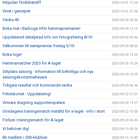
Inbjudan föräldraträff
2025-10-01 12:54
Vinst i genrepet
2025-10-01 07:56
Vecka 40
2025-09-30 20:24
Boka mat i Barboga inför hemmapremiären!
2025-09-30 12:10
Uppdaterad detaljerad info om fotografering 8/10
2025-09-30 09:46
Välkommen till seriepremiär fredag 3/10
2025-09-29 08:03
Boka loge!
2025-09-25 13:29
Hemmamatcher 2025 för A-laget
2025-09-25 10:24
Sittplats säsong - Information till befintliga och nya
2025-09-23 10:55
säsongskortsinnehavare.
Tidigare resultat och kommande vecka
2025-09-23 06:36
Fritidskortet - Uppdatering!
2025-09-22 21:01
Vinnare dragning supporterspelare
2025-09-22 13:27
Onsdagens träningsmatch inställd för a-laget - info i stort
2025-09-22 10:50
Förlust i träningsmatch för A-laget
2025-09-20 06:45
Vi behöver dig!
2025-09-19 09:26
Bli medlem i 500-klubben
2025-09-15 16:49