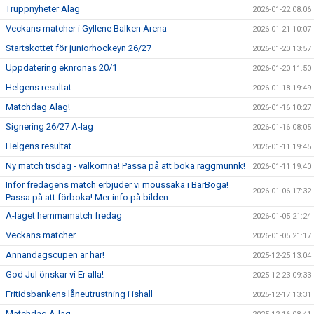
Truppnyheter Alag
2026-01-22 08:06
Veckans matcher i Gyllene Balken Arena
2026-01-21 10:07
Startskottet för juniorhockeyn 26/27
2026-01-20 13:57
Uppdatering eknronas 20/1
2026-01-20 11:50
Helgens resultat
2026-01-18 19:49
Matchdag Alag!
2026-01-16 10:27
Signering 26/27 A-lag
2026-01-16 08:05
Helgens resultat
2026-01-11 19:45
Ny match tisdag - välkomna! Passa på att boka raggmunnk!
2026-01-11 19:40
Inför fredagens match erbjuder vi moussaka i BarBoga!
2026-01-06 17:32
Passa på att förboka! Mer info på bilden.
A-laget hemmamatch fredag
2026-01-05 21:24
Veckans matcher
2026-01-05 21:17
Annandagscupen är här!
2025-12-25 13:04
God Jul önskar vi Er alla!
2025-12-23 09:33
Fritidsbankens låneutrustning i ishall
2025-12-17 13:31
Matchdag A-lag