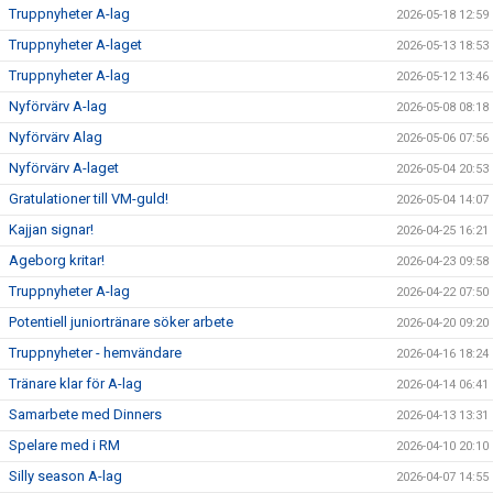
Truppnyheter A-lag
2026-05-18 12:59
SUPPORTERKLUBBEN
Truppnyheter A-laget
2026-05-13 18:53
Truppnyheter A-lag
2026-05-12 13:46
MEDLEMSSKAP
Nyförvärv A-lag
2026-05-08 08:18
Nyförvärv Alag
ENKRONASMATCH 2026
2026-05-06 07:56
Nyförvärv A-laget
2026-05-04 20:53
Gratulationer till VM-guld!
2026-05-04 14:07
Kajjan signar!
2026-04-25 16:21
Ageborg kritar!
2026-04-23 09:58
Truppnyheter A-lag
2026-04-22 07:50
Potentiell juniortränare söker arbete
2026-04-20 09:20
Truppnyheter - hemvändare
2026-04-16 18:24
Tränare klar för A-lag
2026-04-14 06:41
Samarbete med Dinners
2026-04-13 13:31
Spelare med i RM
2026-04-10 20:10
Silly season A-lag
2026-04-07 14:55