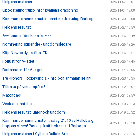
Helgens matcher
2025-11-07 10:04
Uppdatering trupp inför kvällens drabbning
2025-11-04 12:08
Kommande hemmamatch samt matbokning Barboga
2025-10-30 19:08
Helgens resultat
2025-10-27 16:59
Avvikande tider kanslist v.44
2025-10-26 19:49
Nominering stipendie - ungdomsledare
2025-10-26 19:26
Köp Newbody - stötta IFK
2025-10-26 19:24
Förlust för A-laget
2025-10-25 17:45
Bortamatch för A-laget
2025-10-24 09:06
Tre Kronors Hockeyskola - info och anmälan se hit!
2025-10-23 10:35
Tillbaka på vinnarspåret!
2025-10-22 18:07
Matchdag!
2025-10-21 09:59
Veckans matcher
2025-10-20 20:13
Helgens resultat junior och ungdom
2025-10-19 20:32
Kommande hemmamatch tisdag 21/10 vs Hallsberg -
2025-10-19 20:20
hoppas vi ses! Passa på att boka mat i Barboga
Helgens matcher i Gyllene Balken Arena
2025-10-17 09:16