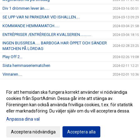
Div 1 drömmen lever än.....
2024-03-16 00:51
SE UPP VAR NI PARKERAR VID ISHALLEN....
2024-03-13 09:29
KOMMANDE HEMMAMATCH.....
2024-03-04 21:58
ENTRÈPRISER /ENTRÈREGLER KVALSERIEN............
2024-03-04 18:15
INGEN BUSSRESA..... BARBOGA HAR ÖPPET OCH SÄNDER
2024-02-28 23:25
MATCHEN PÅ LÖRDAG
Play Off 2...
2024-02-26 19:08
Sista hemmaseriematchen
2024-02-11 12:21
Vinnaren....
2024-02-01 10:36
I morgon onsdag åker J-18 på bortamatch till Forshaga
2024-01-30 12:04
Kommande hemmamatch.....
För att hemsidan ska fungera korrekt använder vi nödvändiga
2024-01-22 12:45
cookies från SportAdmin. Dessa går inte att stänga av.
NYHET...
2024-01-16 16:23
Föreningen kan också använda frivilliga cookies, t.ex. för statistik
eller marknadsföring. Du väljer själv om du vill acceptera dessa.
Anpassa dina val
Cookie-inställningar
Gå till Webbversion
Acceptera nödvändiga
Acceptera alla