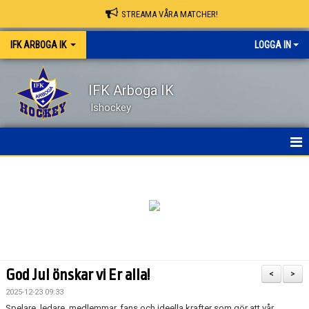
STREAMA VÅRA MATCHER!
IFK ARBOGA IK
LOGGA IN
IFK Arboga IK
Ishockey
NYHETER
HEM
OM KLUBBEN
KONTAKT
God Jul önskar vi Er alla!
<
>
KALENDER
2025-12-23 09:33
Spelare, ledare, medlemmar, fans och ideella krafter som gör att vår