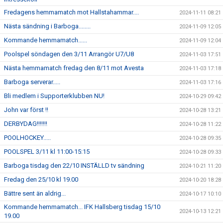
Fredagens hemmamatch mot Hallstahammar....
2024-11-11 08:21
Nästa sändning i Barboga........
2024-11-09 12:05
Kommande hemmamatch......
2024-11-09 12:04
Poolspel söndagen den 3/11 Arrangör U7/U8
2024-11-03 17:51
Nästa hemmamatch fredag den 8/11 mot Avesta
2024-11-03 17:18
Barboga serverar.....
2024-11-03 17:16
Bli medlem i Supporterklubben NU!
2024-10-29 09:42
John var först !!
2024-10-28 13:21
DERBYDAG!!!!!!!
2024-10-28 11:22
POOLHOCKEY.....
2024-10-28 09:35
POOLSPEL 3/11 kl 11:00-15:15
2024-10-28 09:33
Barboga tisdag den 22/10 INSTÄLLD tv sändning
2024-10-21 11:20
Fredag den 25/10 kl 19.00
2024-10-20 18:28
Bättre sent än aldrig...
2024-10-17 10:10
Kommande hemmamatch... IFK Hallsberg tisdag 15/10
2024-10-13 12:21
19.00