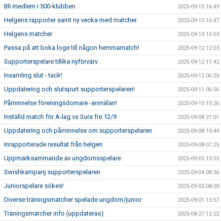
Bli medlem i 500-klubben
2025-09-15 16:49
Helgens rapporter samt ny vecka med matcher
2025-09-15 16:47
Helgens matcher
2025-09-13 10:53
Passa på att boka loge till någon hemmamatch!
2025-09-12 12:03
Supporterspelare tillika nyförvärv
2025-09-12 11:42
Insamling slut - tack!
2025-09-12 06:25
Uppdatering och slutspurt supporterspelaren!
2025-09-11 06:56
Påminnelse föreningsdomare -anmälan!
2025-09-10 10:26
Inställd match för A-lag vs Sura fre 12/9
2025-09-08 21:01
Uppdatering och påminnelse om supporterspelaren
2025-09-08 10:44
Inrapporterade resultat från helgen
2025-09-08 07:25
Uppmärksammande av ungdomsspelare
2025-09-05 13:55
Swishkampanj supporterspelaren
2025-09-04 08:36
Juniorspelare sökes!
2025-09-03 08:00
Diverse träningsmatcher spelade ungdom/junior
2025-09-01 13:57
Träningsmatcher info (uppdateras)
2025-08-27 12:22