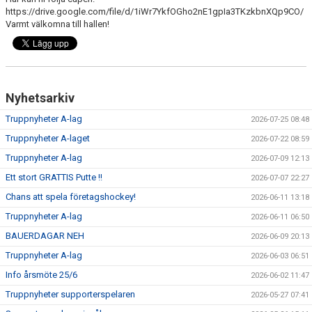
DOKUMENT
https://drive.google.com/file/d/1iWr7YkfOGho2nE1gpIa3TKzkbnXQp9CO/
Varmt välkomna till hallen!
VÅRA LAG
MATCHER
Nyhetsarkiv
ISSCHEMA
Truppnyheter A-lag
2026-07-25 08:48
BOKA LOGE OCH MAT
Truppnyheter A-laget
2026-07-22 08:59
Truppnyheter A-lag
2026-07-09 12:13
DEN BLÅVITA VÄGEN
Ett stort GRATTIS Putte !!
2026-07-07 22:27
BILJETTER
Chans att spela företagshockey!
2026-06-11 13:18
Truppnyheter A-lag
2026-06-11 06:50
BLI HOCKEYDOMARE
BAUERDAGAR NEH
2026-06-09 20:13
A-LAGETS MATCHER 25/26
Truppnyheter A-lag
2026-06-03 06:51
Info årsmöte 25/6
2026-06-02 11:47
SVENSK HOCKEYTV
Truppnyheter supporterspelaren
2026-05-27 07:41
KLUBBPROFIL