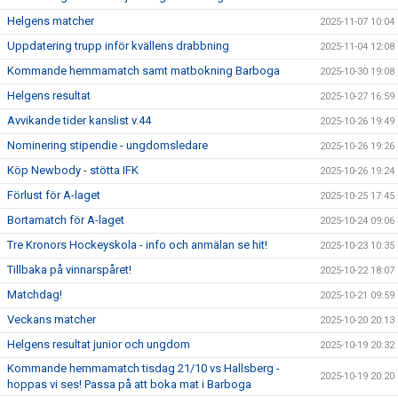
Helgens matcher
2025-11-07 10:04
Uppdatering trupp inför kvällens drabbning
2025-11-04 12:08
Kommande hemmamatch samt matbokning Barboga
2025-10-30 19:08
Helgens resultat
2025-10-27 16:59
Avvikande tider kanslist v.44
2025-10-26 19:49
Nominering stipendie - ungdomsledare
2025-10-26 19:26
Köp Newbody - stötta IFK
2025-10-26 19:24
Förlust för A-laget
2025-10-25 17:45
Bortamatch för A-laget
2025-10-24 09:06
Tre Kronors Hockeyskola - info och anmälan se hit!
2025-10-23 10:35
Tillbaka på vinnarspåret!
2025-10-22 18:07
Matchdag!
2025-10-21 09:59
Veckans matcher
2025-10-20 20:13
Helgens resultat junior och ungdom
2025-10-19 20:32
Kommande hemmamatch tisdag 21/10 vs Hallsberg -
2025-10-19 20:20
hoppas vi ses! Passa på att boka mat i Barboga