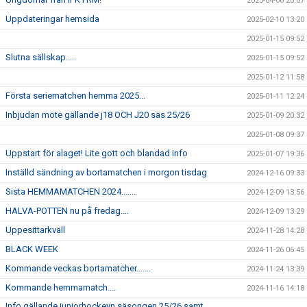
2025-04-06 20:07
Uppdateringar hemsida
2025-02-10 13:20
2025-01-15 09:52
Slutna sällskap.....
2025-01-15 09:52
2025-01-12 11:58
Första seriematchen hemma 2025...
2025-01-11 12:24
Inbjudan möte gällande j18 OCH J20 säs 25/26
2025-01-09 20:32
2025-01-08 09:37
Uppstart för alaget! Lite gott och blandad info
2025-01-07 19:36
Inställd sändning av bortamatchen i morgon tisdag
2024-12-16 09:33
Sista HEMMAMATCHEN 2024.......
2024-12-09 13:56
HALVA-POTTEN nu på fredag....
2024-12-09 13:29
Uppesittarkväll
2024-11-28 14:28
BLACK WEEK
2024-11-26 06:45
Kommande veckas bortamatcher.......
2024-11-24 13:39
Kommande hemmamatch....
2024-11-16 14:18
Info gällande juniorhockeyn säsongen 25/26 samt