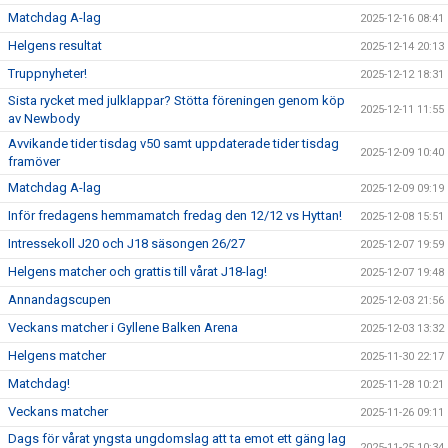
Matchdag A-lag
2025-12-16 08:41
Helgens resultat
2025-12-14 20:13
Truppnyheter!
2025-12-12 18:31
Sista rycket med julklappar? Stötta föreningen genom köp
2025-12-11 11:55
av Newbody
Avvikande tider tisdag v50 samt uppdaterade tider tisdag
2025-12-09 10:40
framöver
Matchdag A-lag
2025-12-09 09:19
Inför fredagens hemmamatch fredag den 12/12 vs Hyttan!
2025-12-08 15:51
Intressekoll J20 och J18 säsongen 26/27
2025-12-07 19:59
Helgens matcher och grattis till vårat J18-lag!
2025-12-07 19:48
Annandagscupen
2025-12-03 21:56
Veckans matcher i Gyllene Balken Arena
2025-12-03 13:32
Helgens matcher
2025-11-30 22:17
Matchdag!
2025-11-28 10:21
Veckans matcher
2025-11-26 09:11
Dags för vårat yngsta ungdomslag att ta emot ett gäng lag
2025-11-25 10:34