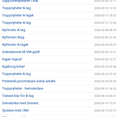
Supporterspelaren i mål
2026-05-26 15:11
Truppnyheter A-lag
2026-05-18 12:59
SUPPORTERKLUBBEN
Truppnyheter A-laget
2026-05-13 18:53
MEDLEMSSKAP
Truppnyheter A-lag
2026-05-12 13:46
Nyförvärv A-lag
2026-05-08 08:18
ENKRONASMATCH 2026
Nyförvärv Alag
2026-05-06 07:56
Nyförvärv A-laget
2026-05-04 20:53
Gratulationer till VM-guld!
2026-05-04 14:07
Kajjan signar!
2026-04-25 16:21
Ageborg kritar!
2026-04-23 09:58
Truppnyheter A-lag
2026-04-22 07:50
Potentiell juniortränare söker arbete
2026-04-20 09:20
Truppnyheter - hemvändare
2026-04-16 18:24
Tränare klar för A-lag
2026-04-14 06:41
Samarbete med Dinners
2026-04-13 13:31
Spelare med i RM
2026-04-10 20:10