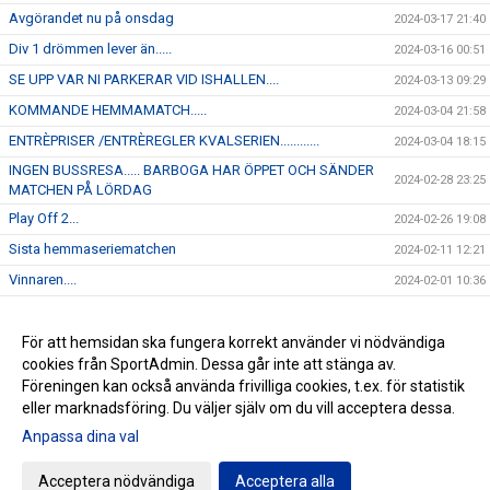
Avgörandet nu på onsdag
2024-03-17 21:40
Div 1 drömmen lever än.....
2024-03-16 00:51
SE UPP VAR NI PARKERAR VID ISHALLEN....
2024-03-13 09:29
KOMMANDE HEMMAMATCH.....
2024-03-04 21:58
ENTRÈPRISER /ENTRÈREGLER KVALSERIEN............
2024-03-04 18:15
INGEN BUSSRESA..... BARBOGA HAR ÖPPET OCH SÄNDER
2024-02-28 23:25
MATCHEN PÅ LÖRDAG
Play Off 2...
2024-02-26 19:08
Sista hemmaseriematchen
2024-02-11 12:21
Vinnaren....
2024-02-01 10:36
I morgon onsdag åker J-18 på bortamatch till Forshaga
2024-01-30 12:04
Kommande hemmamatch.....
För att hemsidan ska fungera korrekt använder vi nödvändiga
2024-01-22 12:45
cookies från SportAdmin. Dessa går inte att stänga av.
NYHET...
2024-01-16 16:23
Föreningen kan också använda frivilliga cookies, t.ex. för statistik
eller marknadsföring. Du väljer själv om du vill acceptera dessa.
Anpassa dina val
Cookie-inställningar
Gå till Webbversion
Acceptera nödvändiga
Acceptera alla