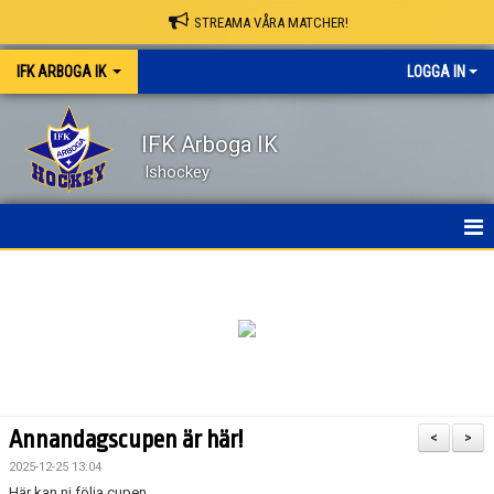
STREAMA VÅRA MATCHER!
IFK ARBOGA IK
LOGGA IN
IFK Arboga IK
Ishockey
NYHETER
HEM
OM KLUBBEN
KONTAKT
Annandagscupen är här!
<
>
KALENDER
2025-12-25 13:04
Här kan ni följa cupen.