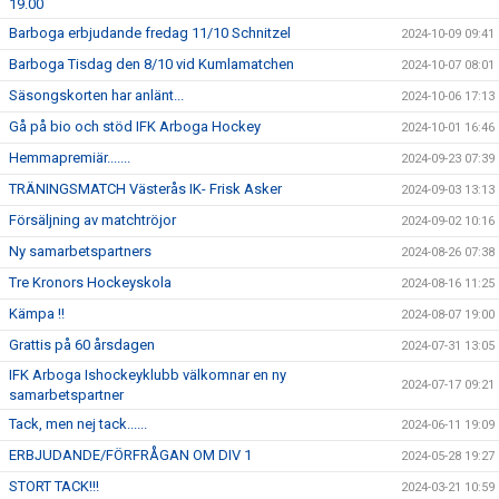
19.00
Barboga erbjudande fredag 11/10 Schnitzel
2024-10-09 09:41
Barboga Tisdag den 8/10 vid Kumlamatchen
2024-10-07 08:01
Säsongskorten har anlänt...
2024-10-06 17:13
Gå på bio och stöd IFK Arboga Hockey
2024-10-01 16:46
Hemmapremiär.......
2024-09-23 07:39
TRÄNINGSMATCH Västerås IK- Frisk Asker
2024-09-03 13:13
Försäljning av matchtröjor
2024-09-02 10:16
Ny samarbetspartners
2024-08-26 07:38
Tre Kronors Hockeyskola
2024-08-16 11:25
Kämpa !!
2024-08-07 19:00
Grattis på 60 årsdagen
2024-07-31 13:05
IFK Arboga Ishockeyklubb välkomnar en ny
2024-07-17 09:21
samarbetspartner
Tack, men nej tack......
2024-06-11 19:09
ERBJUDANDE/FÖRFRÅGAN OM DIV 1
2024-05-28 19:27
STORT TACK!!!
2024-03-21 10:59