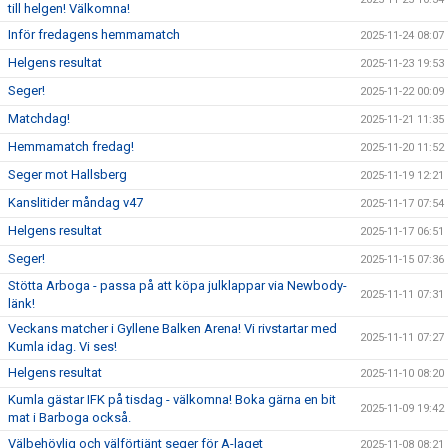
till helgen! Välkomna!
Inför fredagens hemmamatch
2025-11-24 08:07
Helgens resultat
2025-11-23 19:53
Seger!
2025-11-22 00:09
Matchdag!
2025-11-21 11:35
Hemmamatch fredag!
2025-11-20 11:52
Seger mot Hallsberg
2025-11-19 12:21
Kanslitider måndag v47
2025-11-17 07:54
Helgens resultat
2025-11-17 06:51
Seger!
2025-11-15 07:36
Stötta Arboga - passa på att köpa julklappar via Newbody-
2025-11-11 07:31
länk!
Veckans matcher i Gyllene Balken Arena! Vi rivstartar med
2025-11-11 07:27
Kumla idag. Vi ses!
Helgens resultat
2025-11-10 08:20
Kumla gästar IFK på tisdag - välkomna! Boka gärna en bit
2025-11-09 19:42
mat i Barboga också.
Välbehövlig och välförtjänt seger för A-laget
2025-11-08 08:21