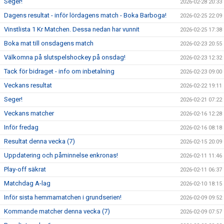
Seger!
2026-02-28 20:33
Dagens resultat - inför lördagens match - Boka Barboga!
2026-02-25 22:09
Vinstlista 1 Kr Matchen. Dessa nedan har vunnit
2026-02-25 17:38
Boka mat till onsdagens match
2026-02-23 20:55
Välkomna på slutspelshockey på onsdag!
2026-02-23 12:32
Tack för bidraget - info om inbetalning
2026-02-23 09:00
Veckans resultat
2026-02-22 19:11
Seger!
2026-02-21 07:22
Veckans matcher
2026-02-16 12:28
Inför fredag
2026-02-16 08:18
Resultat denna vecka (7)
2026-02-15 20:09
Uppdatering och påminnelse enkronas!
2026-02-11 11:46
Play-off säkrat
2026-02-11 06:37
Matchdag A-lag
2026-02-10 18:15
Inför sista hemmamatchen i grundserien!
2026-02-09 09:52
Kommande matcher denna vecka (7)
2026-02-09 07:57