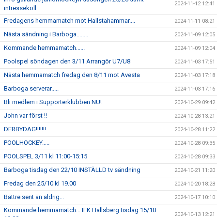
2024-11-12 12:41
intressekoll
Fredagens hemmamatch mot Hallstahammar....
2024-11-11 08:21
Nästa sändning i Barboga........
2024-11-09 12:05
Kommande hemmamatch......
2024-11-09 12:04
Poolspel söndagen den 3/11 Arrangör U7/U8
2024-11-03 17:51
Nästa hemmamatch fredag den 8/11 mot Avesta
2024-11-03 17:18
Barboga serverar.....
2024-11-03 17:16
Bli medlem i Supporterklubben NU!
2024-10-29 09:42
John var först !!
2024-10-28 13:21
DERBYDAG!!!!!!!
2024-10-28 11:22
POOLHOCKEY.....
2024-10-28 09:35
POOLSPEL 3/11 kl 11:00-15:15
2024-10-28 09:33
Barboga tisdag den 22/10 INSTÄLLD tv sändning
2024-10-21 11:20
Fredag den 25/10 kl 19.00
2024-10-20 18:28
Bättre sent än aldrig...
2024-10-17 10:10
Kommande hemmamatch... IFK Hallsberg tisdag 15/10
2024-10-13 12:21