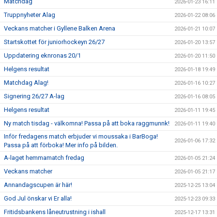
Matchdag
2026-01-23 16:11
Truppnyheter Alag
2026-01-22 08:06
Veckans matcher i Gyllene Balken Arena
2026-01-21 10:07
Startskottet för juniorhockeyn 26/27
2026-01-20 13:57
Uppdatering eknronas 20/1
2026-01-20 11:50
Helgens resultat
2026-01-18 19:49
Matchdag Alag!
2026-01-16 10:27
Signering 26/27 A-lag
2026-01-16 08:05
Helgens resultat
2026-01-11 19:45
Ny match tisdag - välkomna! Passa på att boka raggmunnk!
2026-01-11 19:40
Inför fredagens match erbjuder vi moussaka i BarBoga!
2026-01-06 17:32
Passa på att förboka! Mer info på bilden.
A-laget hemmamatch fredag
2026-01-05 21:24
Veckans matcher
2026-01-05 21:17
Annandagscupen är här!
2025-12-25 13:04
God Jul önskar vi Er alla!
2025-12-23 09:33
Fritidsbankens låneutrustning i ishall
2025-12-17 13:31