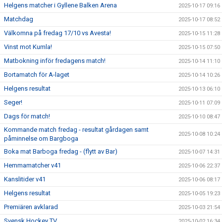
Helgens matcher i Gyllene Balken Arena
2025-10-17 09:16
Matchdag
2025-10-17 08:52
Välkomna på fredag 17/10 vs Avesta!
2025-10-15 11:28
Vinst mot Kumla!
2025-10-15 07:50
Matbokning inför fredagens match!
2025-10-14 11:10
Bortamatch för A-laget
2025-10-14 10:26
Helgens resultat
2025-10-13 06:10
Seger!
2025-10-11 07:09
Dags för match!
2025-10-10 08:47
Kommande match fredag - resultat gårdagen samt
2025-10-08 10:24
påminnelse om Bargboga
Boka mat Barboga fredag - (flytt av Bar)
2025-10-07 14:31
Hemmamatcher v41
2025-10-06 22:37
Kanslitider v41
2025-10-06 08:17
Helgens resultat
2025-10-05 19:23
Premiären avklarad
2025-10-03 21:54
Svensk Hockey TV
2025-10-02 16:34