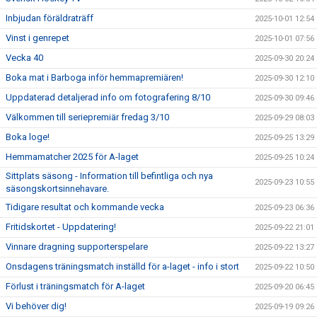
Inbjudan föräldraträff
2025-10-01 12:54
Vinst i genrepet
2025-10-01 07:56
Vecka 40
2025-09-30 20:24
Boka mat i Barboga inför hemmapremiären!
2025-09-30 12:10
Uppdaterad detaljerad info om fotografering 8/10
2025-09-30 09:46
Välkommen till seriepremiär fredag 3/10
2025-09-29 08:03
Boka loge!
2025-09-25 13:29
Hemmamatcher 2025 för A-laget
2025-09-25 10:24
Sittplats säsong - Information till befintliga och nya
2025-09-23 10:55
säsongskortsinnehavare.
Tidigare resultat och kommande vecka
2025-09-23 06:36
Fritidskortet - Uppdatering!
2025-09-22 21:01
Vinnare dragning supporterspelare
2025-09-22 13:27
Onsdagens träningsmatch inställd för a-laget - info i stort
2025-09-22 10:50
Förlust i träningsmatch för A-laget
2025-09-20 06:45
Vi behöver dig!
2025-09-19 09:26