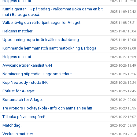
Helgens resultat
2025-11-10 08:20
Kumla gästar IFK på tisdag - välkomna! Boka gärna en bit
2025-11-09 19:42
mat i Barboga också.
Välbehövlig och välförtjänt seger för A-laget
2025-11-08 08:21
Helgens matcher
2025-11-07 10:04
Uppdatering trupp inför kvällens drabbning
2025-11-04 12:08
Kommande hemmamatch samt matbokning Barboga
2025-10-30 19:08
Helgens resultat
2025-10-27 16:59
Avvikande tider kanslist v.44
2025-10-26 19:49
Nominering stipendie - ungdomsledare
2025-10-26 19:26
Köp Newbody - stötta IFK
2025-10-26 19:24
Förlust för A-laget
2025-10-25 17:45
Bortamatch för A-laget
2025-10-24 09:06
Tre Kronors Hockeyskola - info och anmälan se hit!
2025-10-23 10:35
Tillbaka på vinnarspåret!
2025-10-22 18:07
Matchdag!
2025-10-21 09:59
Veckans matcher
2025-10-20 20:13