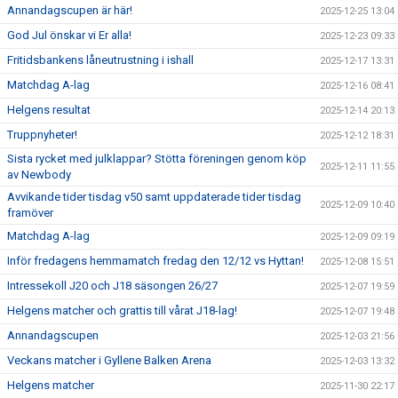
Annandagscupen är här!
2025-12-25 13:04
God Jul önskar vi Er alla!
2025-12-23 09:33
Fritidsbankens låneutrustning i ishall
2025-12-17 13:31
Matchdag A-lag
2025-12-16 08:41
Helgens resultat
2025-12-14 20:13
Truppnyheter!
2025-12-12 18:31
Sista rycket med julklappar? Stötta föreningen genom köp
2025-12-11 11:55
av Newbody
Avvikande tider tisdag v50 samt uppdaterade tider tisdag
2025-12-09 10:40
framöver
Matchdag A-lag
2025-12-09 09:19
Inför fredagens hemmamatch fredag den 12/12 vs Hyttan!
2025-12-08 15:51
Intressekoll J20 och J18 säsongen 26/27
2025-12-07 19:59
Helgens matcher och grattis till vårat J18-lag!
2025-12-07 19:48
Annandagscupen
2025-12-03 21:56
Veckans matcher i Gyllene Balken Arena
2025-12-03 13:32
Helgens matcher
2025-11-30 22:17