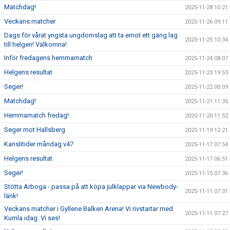
Matchdag!
2025-11-28 10:21
Veckans matcher
2025-11-26 09:11
Dags för vårat yngsta ungdomslag att ta emot ett gäng lag
2025-11-25 10:34
till helgen! Välkomna!
Inför fredagens hemmamatch
2025-11-24 08:07
Helgens resultat
2025-11-23 19:53
Seger!
2025-11-22 00:09
Matchdag!
2025-11-21 11:35
Hemmamatch fredag!
2025-11-20 11:52
Seger mot Hallsberg
2025-11-19 12:21
Kanslitider måndag v47
2025-11-17 07:54
Helgens resultat
2025-11-17 06:51
Seger!
2025-11-15 07:36
Stötta Arboga - passa på att köpa julklappar via Newbody-
2025-11-11 07:31
länk!
Veckans matcher i Gyllene Balken Arena! Vi rivstartar med
2025-11-11 07:27
Kumla idag. Vi ses!