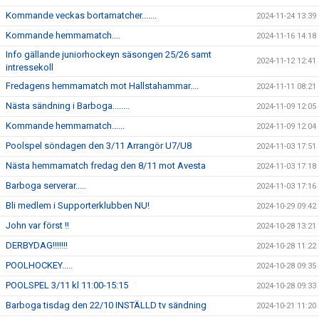
Kommande veckas bortamatcher.......
2024-11-24 13:39
Kommande hemmamatch....
2024-11-16 14:18
Info gällande juniorhockeyn säsongen 25/26 samt
2024-11-12 12:41
intressekoll
Fredagens hemmamatch mot Hallstahammar....
2024-11-11 08:21
Nästa sändning i Barboga........
2024-11-09 12:05
Kommande hemmamatch......
2024-11-09 12:04
Poolspel söndagen den 3/11 Arrangör U7/U8
2024-11-03 17:51
Nästa hemmamatch fredag den 8/11 mot Avesta
2024-11-03 17:18
Barboga serverar.....
2024-11-03 17:16
Bli medlem i Supporterklubben NU!
2024-10-29 09:42
John var först !!
2024-10-28 13:21
DERBYDAG!!!!!!!
2024-10-28 11:22
POOLHOCKEY.....
2024-10-28 09:35
POOLSPEL 3/11 kl 11:00-15:15
2024-10-28 09:33
Barboga tisdag den 22/10 INSTÄLLD tv sändning
2024-10-21 11:20