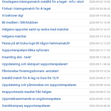
Onsdagens träningsmatch inställd för a-laget - info i stort
2025-09-22 10:50
Förlust i träningsmatch för A-laget
2025-09-20 06:45
Vi behöver dig!
2025-09-19 09:26
Bli medlem i 500-klubben
2025-09-15 16:49
Helgens rapporter samt ny vecka med matcher
2025-09-15 16:47
Helgens matcher
2025-09-13 10:53
Passa på att boka loge till någon hemmamatch!
2025-09-12 12:03
Supporterspelare tillika nyförvärv
2025-09-12 11:42
Insamling slut - tack!
2025-09-12 06:25
Uppdatering och slutspurt supporterspelaren!
2025-09-11 06:56
Påminnelse föreningsdomare -anmälan!
2025-09-10 10:26
Inställd match för A-lag vs Sura fre 12/9
2025-09-08 21:01
Uppdatering och påminnelse om supporterspelaren
2025-09-08 10:44
Inrapporterade resultat från helgen
2025-09-08 07:25
Uppmärksammande av ungdomsspelare
2025-09-05 13:55
Swishkampanj supporterspelaren
2025-09-04 08:36