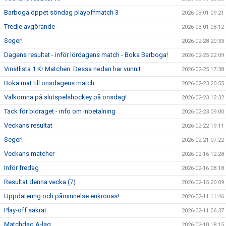
Barboga öppet söndag playoffmatch 3
2026-03-01 09:21
Tredje avgörande
2026-03-01 08:12
Seger!
2026-02-28 20:33
Dagens resultat - inför lördagens match - Boka Barboga!
2026-02-25 22:09
Vinstlista 1 Kr Matchen. Dessa nedan har vunnit
2026-02-25 17:38
Boka mat till onsdagens match
2026-02-23 20:55
Välkomna på slutspelshockey på onsdag!
2026-02-23 12:32
Tack för bidraget - info om inbetalning
2026-02-23 09:00
Veckans resultat
2026-02-22 19:11
Seger!
2026-02-21 07:22
Veckans matcher
2026-02-16 12:28
Inför fredag
2026-02-16 08:18
Resultat denna vecka (7)
2026-02-15 20:09
Uppdatering och påminnelse enkronas!
2026-02-11 11:46
Play-off säkrat
2026-02-11 06:37
Matchdag A-lag
2026-02-10 18:15