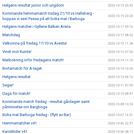
Helgens resultat junior och ungdom
2025-10-19 20:32
Kommande hemmamatch tisdag 21/10 vs Hallsberg -
2025-10-19 20:20
hoppas vi ses! Passa på att boka mat i Barboga
Helgens matcher i Gyllene Balken Arena
2025-10-17 09:16
Matchdag
2025-10-17 08:52
Välkomna på fredag 17/10 vs Avesta!
2025-10-15 11:28
Vinst mot Kumla!
2025-10-15 07:50
Matbokning inför fredagens match!
2025-10-14 11:10
Bortamatch för A-laget
2025-10-14 10:26
Helgens resultat
2025-10-13 06:10
Seger!
2025-10-11 07:09
Dags för match!
2025-10-10 08:47
Kommande match fredag - resultat gårdagen samt
2025-10-08 10:24
påminnelse om Bargboga
Boka mat Barboga fredag - (flytt av Bar)
2025-10-07 14:31
Hemmamatcher v41
2025-10-06 22:37
Kanslitider v41
2025-10-06 08:17