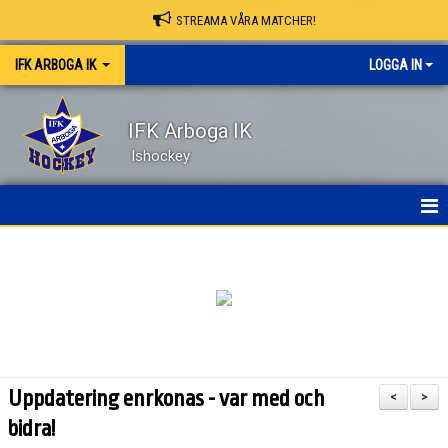
STREAMA VÅRA MATCHER!
IFK ARBOGA IK
LOGGA IN
IFK Arboga IK
Ishockey
NYHETER
HEM
OM KLUBBEN
KONTAKT
Uppdatering enrkonas - var med och
<
>
KALENDER
bidra!