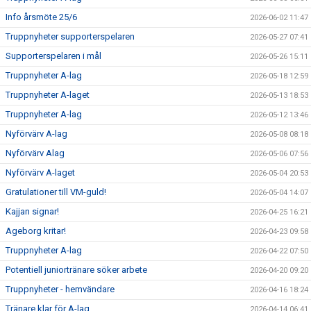
Info årsmöte 25/6
2026-06-02 11:47
SUPPORTERKLUBBEN
Truppnyheter supporterspelaren
2026-05-27 07:41
Supporterspelaren i mål
MEDLEMSSKAP
2026-05-26 15:11
Truppnyheter A-lag
2026-05-18 12:59
ENKRONASMATCH 2026
Truppnyheter A-laget
2026-05-13 18:53
Truppnyheter A-lag
2026-05-12 13:46
Nyförvärv A-lag
2026-05-08 08:18
Nyförvärv Alag
2026-05-06 07:56
Nyförvärv A-laget
2026-05-04 20:53
Gratulationer till VM-guld!
2026-05-04 14:07
Kajjan signar!
2026-04-25 16:21
Ageborg kritar!
2026-04-23 09:58
Truppnyheter A-lag
2026-04-22 07:50
Potentiell juniortränare söker arbete
2026-04-20 09:20
Truppnyheter - hemvändare
2026-04-16 18:24
Tränare klar för A-lag
2026-04-14 06:41