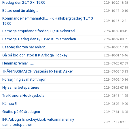
Fredag den 25/10 kl 19.00
2024-10-20 18:28
Bättre sent än aldrig...
2024-10-17 10:10
Kommande hemmamatch... IFK Hallsberg tisdag 15/10
2024-10-13 12:21
19.00
Barboga erbjudande fredag 11/10 Schnitzel
2024-10-09 09:41
Barboga Tisdag den 8/10 vid Kumlamatchen
2024-10-07 08:01
Säsongskorten har anlänt...
2024-10-06 17:13
Gå på bio och stöd IFK Arboga Hockey
2024-10-01 16:46
Hemmapremiär.......
2024-09-23 07:39
TRÄNINGSMATCH Västerås IK- Frisk Asker
2024-09-03 13:13
Försäljning av matchtröjor
2024-09-02 10:16
Ny samarbetspartners
2024-08-26 07:38
Tre Kronors Hockeyskola
2024-08-16 11:25
Kämpa !!
2024-08-07 19:00
Grattis på 60 årsdagen
2024-07-31 13:05
IFK Arboga Ishockeyklubb välkomnar en ny
2024-07-17 09:21
samarbetspartner