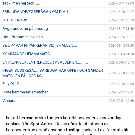
Tack, men nej tack......
2024-06-11 19:09
ERBJUDANDE/FÖRFRÅGAN OM DIV 1
2024-05-28 19:27
STORT TACK!!!
2024-03-21 10:59
Avgörandet nu på onsdag
2024-03-17 21:40
Div 1 drömmen lever än.....
2024-03-16 00:51
SE UPP VAR NI PARKERAR VID ISHALLEN....
2024-03-13 09:29
KOMMANDE HEMMAMATCH.....
2024-03-04 21:58
ENTRÈPRISER /ENTRÈREGLER KVALSERIEN............
2024-03-04 18:15
INGEN BUSSRESA..... BARBOGA HAR ÖPPET OCH SÄNDER
2024-02-28 23:25
MATCHEN PÅ LÖRDAG
Play Off 2...
2024-02-26 19:08
Sista hemmaseriematchen
2024-02-11 12:21
Vinnaren....
2024-02-01 10:36
I morgon onsdag åker J-18 på bortamatch till Forshaga
2024-01-30 12:04
Kommande hemmamatch.....
För att hemsidan ska fungera korrekt använder vi nödvändiga
2024-01-22 12:45
cookies från SportAdmin. Dessa går inte att stänga av.
NYHET...
2024-01-16 16:23
Föreningen kan också använda frivilliga cookies, t.ex. för statistik