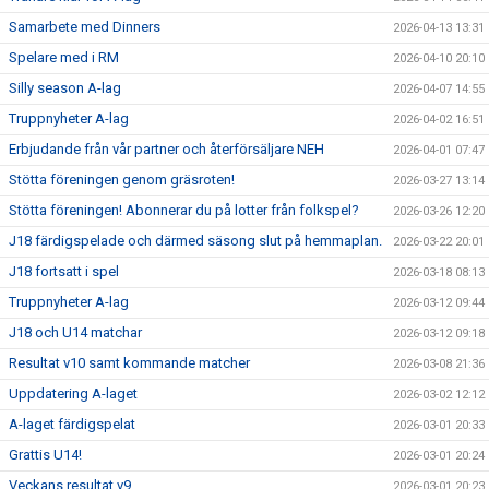
Samarbete med Dinners
2026-04-13 13:31
Spelare med i RM
2026-04-10 20:10
Silly season A-lag
2026-04-07 14:55
Truppnyheter A-lag
2026-04-02 16:51
Erbjudande från vår partner och återförsäljare NEH
2026-04-01 07:47
Stötta föreningen genom gräsroten!
2026-03-27 13:14
Stötta föreningen! Abonnerar du på lotter från folkspel?
2026-03-26 12:20
J18 färdigspelade och därmed säsong slut på hemmaplan.
2026-03-22 20:01
J18 fortsatt i spel
2026-03-18 08:13
Truppnyheter A-lag
2026-03-12 09:44
J18 och U14 matchar
2026-03-12 09:18
Resultat v10 samt kommande matcher
2026-03-08 21:36
Uppdatering A-laget
2026-03-02 12:12
A-laget färdigspelat
2026-03-01 20:33
Grattis U14!
2026-03-01 20:24
Veckans resultat v9
2026-03-01 20:23