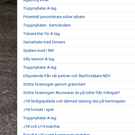
Truppnyheter A-lag
Potentiell juniortränare söker arbete
Truppnyheter - hemvändare
Tränare klar för A-lag
Samarbete med Dinners
Spelare med i RM
Silly season A-lag
Truppnyheter A-lag
Erbjudande från vår partner och återförsäljare NEH
Stötta föreningen genom gräsroten!
Stötta föreningen! Abonnerar du på lotter från folkspel?
J18 färdigspelade och därmed säsong slut på hemmaplan.
J18 fortsatt i spel
Truppnyheter A-lag
J18 och U14 matchar
Resultat v10 samt kommande matcher