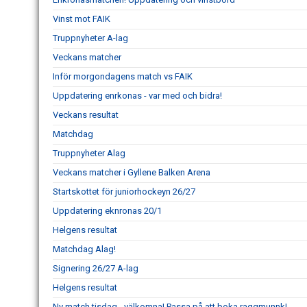
Vinst mot FAIK
Truppnyheter A-lag
Veckans matcher
Inför morgondagens match vs FAIK
Uppdatering enrkonas - var med och bidra!
Veckans resultat
Matchdag
Truppnyheter Alag
Veckans matcher i Gyllene Balken Arena
Startskottet för juniorhockeyn 26/27
Uppdatering eknronas 20/1
Helgens resultat
Matchdag Alag!
Signering 26/27 A-lag
Helgens resultat
Ny match tisdag - välkomna! Passa på att boka raggmunnk!