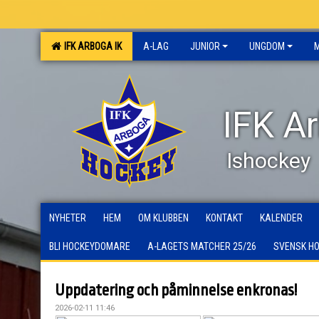
IFK ARBOGA IK
A-LAG
JUNIOR
UNGDOM
IFK A
Ishockey
NYHETER
HEM
OM KLUBBEN
KONTAKT
KALENDER
BLI HOCKEYDOMARE
A-LAGETS MATCHER 25/26
SVENSK H
Uppdatering och påminnelse enkronas!
2026-02-11 11:46