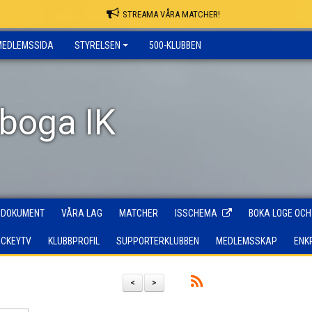
STREAMA VÅRA MATCHER!
MEDLEMSSIDA
STYRELSEN
500-KLUBBEN
rboga IK
DOKUMENT
VÅRA LAG
MATCHER
ISSCHEMA
BOKA LOGE OCH
OCKEYTV
KLUBBPROFIL
SUPPORTERKLUBBEN
MEDLEMSSKAP
ENK
<
>