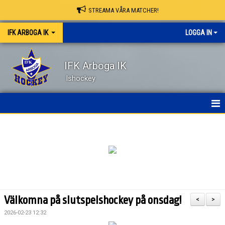
STREAMA VÅRA MATCHER!
IFK ARBOGA IK
LOGGA IN
IFK Arboga IK
Ishockey
NYHETER
HEM
OM KLUBBEN
KONTAKT
Välkomna på slutspelshockey på onsdag!
<
>
KALENDER
2026-02-23 12:32