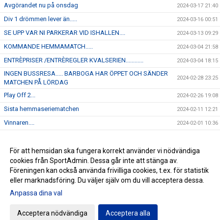
Avgörandet nu på onsdag
2024-03-17 21:40
Div 1 drömmen lever än.....
2024-03-16 00:51
SE UPP VAR NI PARKERAR VID ISHALLEN....
2024-03-13 09:29
KOMMANDE HEMMAMATCH.....
2024-03-04 21:58
ENTRÈPRISER /ENTRÈREGLER KVALSERIEN............
2024-03-04 18:15
INGEN BUSSRESA..... BARBOGA HAR ÖPPET OCH SÄNDER
2024-02-28 23:25
MATCHEN PÅ LÖRDAG
Play Off 2...
2024-02-26 19:08
Sista hemmaseriematchen
2024-02-11 12:21
Vinnaren....
2024-02-01 10:36
I morgon onsdag åker J-18 på bortamatch till Forshaga
2024-01-30 12:04
Kommande hemmamatch.....
För att hemsidan ska fungera korrekt använder vi nödvändiga
2024-01-22 12:45
cookies från SportAdmin. Dessa går inte att stänga av.
NYHET...
2024-01-16 16:23
Föreningen kan också använda frivilliga cookies, t.ex. för statistik
eller marknadsföring. Du väljer själv om du vill acceptera dessa.
Anpassa dina val
Cookie-inställningar
Gå till Webbversion
Acceptera nödvändiga
Acceptera alla