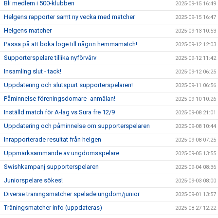
Bli medlem i 500-klubben
2025-09-15 16:49
Helgens rapporter samt ny vecka med matcher
2025-09-15 16:47
Helgens matcher
2025-09-13 10:53
Passa på att boka loge till någon hemmamatch!
2025-09-12 12:03
Supporterspelare tillika nyförvärv
2025-09-12 11:42
Insamling slut - tack!
2025-09-12 06:25
Uppdatering och slutspurt supporterspelaren!
2025-09-11 06:56
Påminnelse föreningsdomare -anmälan!
2025-09-10 10:26
Inställd match för A-lag vs Sura fre 12/9
2025-09-08 21:01
Uppdatering och påminnelse om supporterspelaren
2025-09-08 10:44
Inrapporterade resultat från helgen
2025-09-08 07:25
Uppmärksammande av ungdomsspelare
2025-09-05 13:55
Swishkampanj supporterspelaren
2025-09-04 08:36
Juniorspelare sökes!
2025-09-03 08:00
Diverse träningsmatcher spelade ungdom/junior
2025-09-01 13:57
Träningsmatcher info (uppdateras)
2025-08-27 12:22