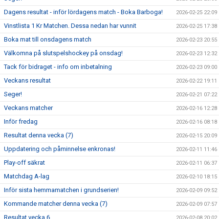
Dagens resultat - inför lördagens match - Boka Barboga!
2026-02-25 22:09
Vinstlista 1 Kr Matchen. Dessa nedan har vunnit
2026-02-25 17:38
Boka mat till onsdagens match
2026-02-23 20:55
Välkomna på slutspelshockey på onsdag!
2026-02-23 12:32
Tack för bidraget - info om inbetalning
2026-02-23 09:00
Veckans resultat
2026-02-22 19:11
Seger!
2026-02-21 07:22
Veckans matcher
2026-02-16 12:28
Inför fredag
2026-02-16 08:18
Resultat denna vecka (7)
2026-02-15 20:09
Uppdatering och påminnelse enkronas!
2026-02-11 11:46
Play-off säkrat
2026-02-11 06:37
Matchdag A-lag
2026-02-10 18:15
Inför sista hemmamatchen i grundserien!
2026-02-09 09:52
Kommande matcher denna vecka (7)
2026-02-09 07:57
Resultat vecka 6
2026-02-08 20:02