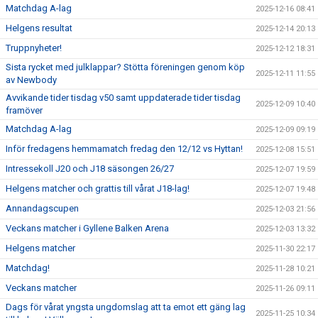
Matchdag A-lag
2025-12-16 08:41
Helgens resultat
2025-12-14 20:13
Truppnyheter!
2025-12-12 18:31
Sista rycket med julklappar? Stötta föreningen genom köp
2025-12-11 11:55
av Newbody
Avvikande tider tisdag v50 samt uppdaterade tider tisdag
2025-12-09 10:40
framöver
Matchdag A-lag
2025-12-09 09:19
Inför fredagens hemmamatch fredag den 12/12 vs Hyttan!
2025-12-08 15:51
Intressekoll J20 och J18 säsongen 26/27
2025-12-07 19:59
Helgens matcher och grattis till vårat J18-lag!
2025-12-07 19:48
Annandagscupen
2025-12-03 21:56
Veckans matcher i Gyllene Balken Arena
2025-12-03 13:32
Helgens matcher
2025-11-30 22:17
Matchdag!
2025-11-28 10:21
Veckans matcher
2025-11-26 09:11
Dags för vårat yngsta ungdomslag att ta emot ett gäng lag
2025-11-25 10:34