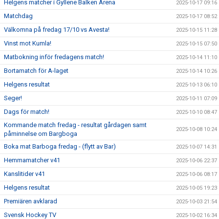
Helgens matcher i Gyllene Balken Arena
2025-10-17 09:16
Matchdag
2025-10-17 08:52
Välkomna på fredag 17/10 vs Avesta!
2025-10-15 11:28
Vinst mot Kumla!
2025-10-15 07:50
Matbokning inför fredagens match!
2025-10-14 11:10
Bortamatch för A-laget
2025-10-14 10:26
Helgens resultat
2025-10-13 06:10
Seger!
2025-10-11 07:09
Dags för match!
2025-10-10 08:47
Kommande match fredag - resultat gårdagen samt
2025-10-08 10:24
påminnelse om Bargboga
Boka mat Barboga fredag - (flytt av Bar)
2025-10-07 14:31
Hemmamatcher v41
2025-10-06 22:37
Kanslitider v41
2025-10-06 08:17
Helgens resultat
2025-10-05 19:23
Premiären avklarad
2025-10-03 21:54
Svensk Hockey TV
2025-10-02 16:34