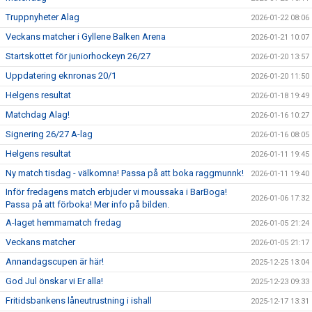
Truppnyheter Alag
2026-01-22 08:06
Veckans matcher i Gyllene Balken Arena
2026-01-21 10:07
Startskottet för juniorhockeyn 26/27
2026-01-20 13:57
Uppdatering eknronas 20/1
2026-01-20 11:50
Helgens resultat
2026-01-18 19:49
Matchdag Alag!
2026-01-16 10:27
Signering 26/27 A-lag
2026-01-16 08:05
Helgens resultat
2026-01-11 19:45
Ny match tisdag - välkomna! Passa på att boka raggmunnk!
2026-01-11 19:40
Inför fredagens match erbjuder vi moussaka i BarBoga!
2026-01-06 17:32
Passa på att förboka! Mer info på bilden.
A-laget hemmamatch fredag
2026-01-05 21:24
Veckans matcher
2026-01-05 21:17
Annandagscupen är här!
2025-12-25 13:04
God Jul önskar vi Er alla!
2025-12-23 09:33
Fritidsbankens låneutrustning i ishall
2025-12-17 13:31