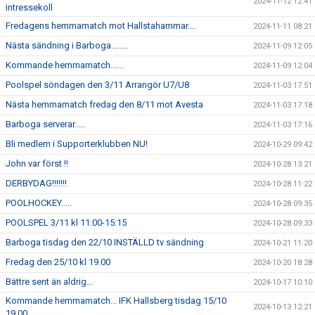
2024-11-12 12:41
intressekoll
Fredagens hemmamatch mot Hallstahammar....
2024-11-11 08:21
Nästa sändning i Barboga........
2024-11-09 12:05
Kommande hemmamatch......
2024-11-09 12:04
Poolspel söndagen den 3/11 Arrangör U7/U8
2024-11-03 17:51
Nästa hemmamatch fredag den 8/11 mot Avesta
2024-11-03 17:18
Barboga serverar.....
2024-11-03 17:16
Bli medlem i Supporterklubben NU!
2024-10-29 09:42
John var först !!
2024-10-28 13:21
DERBYDAG!!!!!!!
2024-10-28 11:22
POOLHOCKEY.....
2024-10-28 09:35
POOLSPEL 3/11 kl 11:00-15:15
2024-10-28 09:33
Barboga tisdag den 22/10 INSTÄLLD tv sändning
2024-10-21 11:20
Fredag den 25/10 kl 19.00
2024-10-20 18:28
Bättre sent än aldrig...
2024-10-17 10:10
Kommande hemmamatch... IFK Hallsberg tisdag 15/10
2024-10-13 12:21
19.00