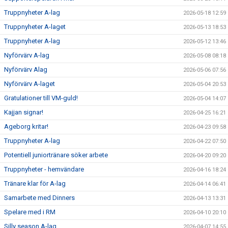
Truppnyheter A-lag
2026-05-18 12:59
SUPPORTERKLUBBEN
Truppnyheter A-laget
2026-05-13 18:53
Truppnyheter A-lag
MEDLEMSSKAP
2026-05-12 13:46
Nyförvärv A-lag
2026-05-08 08:18
ENKRONASMATCH 2026
Nyförvärv Alag
2026-05-06 07:56
Nyförvärv A-laget
2026-05-04 20:53
Gratulationer till VM-guld!
2026-05-04 14:07
Kajjan signar!
2026-04-25 16:21
Ageborg kritar!
2026-04-23 09:58
Truppnyheter A-lag
2026-04-22 07:50
Potentiell juniortränare söker arbete
2026-04-20 09:20
Truppnyheter - hemvändare
2026-04-16 18:24
Tränare klar för A-lag
2026-04-14 06:41
Samarbete med Dinners
2026-04-13 13:31
Spelare med i RM
2026-04-10 20:10
Silly season A-lag
2026-04-07 14:55