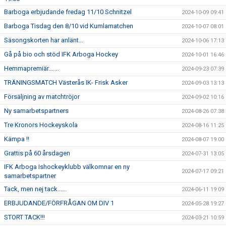
Barboga erbjudande fredag 11/10 Schnitzel
2024-10-09 09:41
Barboga Tisdag den 8/10 vid Kumlamatchen
2024-10-07 08:01
Säsongskorten har anlänt...
2024-10-06 17:13
Gå på bio och stöd IFK Arboga Hockey
2024-10-01 16:46
Hemmapremiär.......
2024-09-23 07:39
TRÄNINGSMATCH Västerås IK- Frisk Asker
2024-09-03 13:13
Försäljning av matchtröjor
2024-09-02 10:16
Ny samarbetspartners
2024-08-26 07:38
Tre Kronors Hockeyskola
2024-08-16 11:25
Kämpa !!
2024-08-07 19:00
Grattis på 60 årsdagen
2024-07-31 13:05
IFK Arboga Ishockeyklubb välkomnar en ny
2024-07-17 09:21
samarbetspartner
Tack, men nej tack......
2024-06-11 19:09
ERBJUDANDE/FÖRFRÅGAN OM DIV 1
2024-05-28 19:27
STORT TACK!!!
2024-03-21 10:59