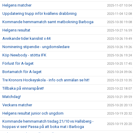
Helgens matcher
2025-11-07 10:04
Uppdatering trupp inför kvällens drabbning
2025-11-04 12:08
Kommande hemmamatch samt matbokning Barboga
2025-10-30 19:08
Helgens resultat
2025-10-27 16:59
Avvikande tider kanslist v.44
2025-10-26 19:49
Nominering stipendie - ungdomsledare
2025-10-26 19:26
Köp Newbody - stötta IFK
2025-10-26 19:24
Förlust för A-laget
2025-10-25 17:45
Bortamatch för A-laget
2025-10-24 09:06
Tre Kronors Hockeyskola - info och anmälan se hit!
2025-10-23 10:35
Tillbaka på vinnarspåret!
2025-10-22 18:07
Matchdag!
2025-10-21 09:59
Veckans matcher
2025-10-20 20:13
Helgens resultat junior och ungdom
2025-10-19 20:32
Kommande hemmamatch tisdag 21/10 vs Hallsberg -
2025-10-19 20:20
hoppas vi ses! Passa på att boka mat i Barboga