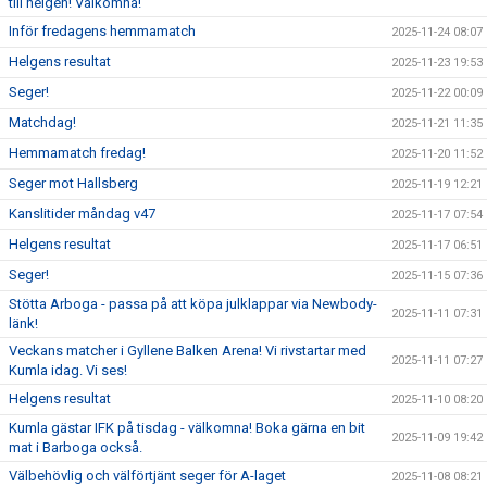
till helgen! Välkomna!
Inför fredagens hemmamatch
2025-11-24 08:07
Helgens resultat
2025-11-23 19:53
Seger!
2025-11-22 00:09
Matchdag!
2025-11-21 11:35
Hemmamatch fredag!
2025-11-20 11:52
Seger mot Hallsberg
2025-11-19 12:21
Kanslitider måndag v47
2025-11-17 07:54
Helgens resultat
2025-11-17 06:51
Seger!
2025-11-15 07:36
Stötta Arboga - passa på att köpa julklappar via Newbody-
2025-11-11 07:31
länk!
Veckans matcher i Gyllene Balken Arena! Vi rivstartar med
2025-11-11 07:27
Kumla idag. Vi ses!
Helgens resultat
2025-11-10 08:20
Kumla gästar IFK på tisdag - välkomna! Boka gärna en bit
2025-11-09 19:42
mat i Barboga också.
Välbehövlig och välförtjänt seger för A-laget
2025-11-08 08:21