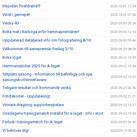
Inbjudan föräldraträff
2025-10-01 12:54
Vinst i genrepet
2025-10-01 07:56
Vecka 40
2025-09-30 20:24
Boka mat i Barboga inför hemmapremiären!
2025-09-30 12:10
Uppdaterad detaljerad info om fotografering 8/10
2025-09-30 09:46
Välkommen till seriepremiär fredag 3/10
2025-09-29 08:03
Boka loge!
2025-09-25 13:29
Hemmamatcher 2025 för A-laget
2025-09-25 10:24
Sittplats säsong - Information till befintliga och nya
2025-09-23 10:55
säsongskortsinnehavare.
Tidigare resultat och kommande vecka
2025-09-23 06:36
Fritidskortet - Uppdatering!
2025-09-22 21:01
Vinnare dragning supporterspelare
2025-09-22 13:27
Onsdagens träningsmatch inställd för a-laget - info i stort
2025-09-22 10:50
Förlust i träningsmatch för A-laget
2025-09-20 06:45
Vi behöver dig!
2025-09-19 09:26