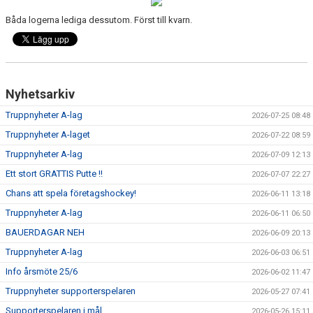
DOKUMENT
Båda logerna lediga dessutom. Först till kvarn.
VÅRA LAG
MATCHER
Nyhetsarkiv
ISSCHEMA
Truppnyheter A-lag
2026-07-25 08:48
BOKA LOGE OCH MAT
Truppnyheter A-laget
2026-07-22 08:59
Truppnyheter A-lag
2026-07-09 12:13
DEN BLÅVITA VÄGEN
Ett stort GRATTIS Putte !!
2026-07-07 22:27
BILJETTER
Chans att spela företagshockey!
2026-06-11 13:18
Truppnyheter A-lag
2026-06-11 06:50
BLI HOCKEYDOMARE
BAUERDAGAR NEH
2026-06-09 20:13
A-LAGETS MATCHER 25/26
Truppnyheter A-lag
2026-06-03 06:51
Info årsmöte 25/6
2026-06-02 11:47
SVENSK HOCKEYTV
Truppnyheter supporterspelaren
2026-05-27 07:41
Supporterspelaren i mål
KLUBBPROFIL
2026-05-26 15:11