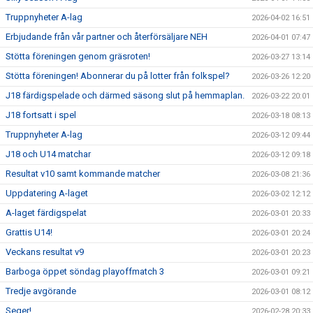
Truppnyheter A-lag
2026-04-02 16:51
Erbjudande från vår partner och återförsäljare NEH
2026-04-01 07:47
Stötta föreningen genom gräsroten!
2026-03-27 13:14
Stötta föreningen! Abonnerar du på lotter från folkspel?
2026-03-26 12:20
J18 färdigspelade och därmed säsong slut på hemmaplan.
2026-03-22 20:01
J18 fortsatt i spel
2026-03-18 08:13
Truppnyheter A-lag
2026-03-12 09:44
J18 och U14 matchar
2026-03-12 09:18
Resultat v10 samt kommande matcher
2026-03-08 21:36
Uppdatering A-laget
2026-03-02 12:12
A-laget färdigspelat
2026-03-01 20:33
Grattis U14!
2026-03-01 20:24
Veckans resultat v9
2026-03-01 20:23
Barboga öppet söndag playoffmatch 3
2026-03-01 09:21
Tredje avgörande
2026-03-01 08:12
Seger!
2026-02-28 20:33