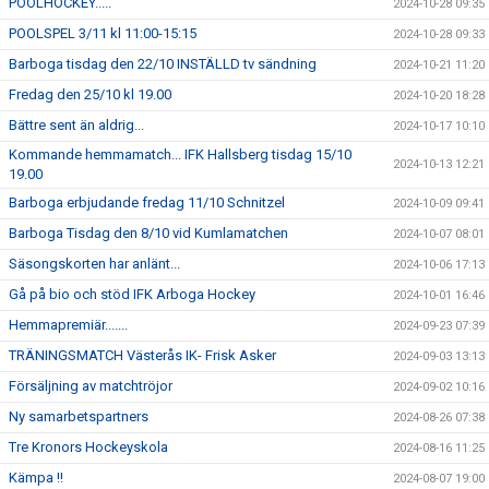
POOLHOCKEY.....
2024-10-28 09:35
POOLSPEL 3/11 kl 11:00-15:15
2024-10-28 09:33
Barboga tisdag den 22/10 INSTÄLLD tv sändning
2024-10-21 11:20
Fredag den 25/10 kl 19.00
2024-10-20 18:28
Bättre sent än aldrig...
2024-10-17 10:10
Kommande hemmamatch... IFK Hallsberg tisdag 15/10
2024-10-13 12:21
19.00
Barboga erbjudande fredag 11/10 Schnitzel
2024-10-09 09:41
Barboga Tisdag den 8/10 vid Kumlamatchen
2024-10-07 08:01
Säsongskorten har anlänt...
2024-10-06 17:13
Gå på bio och stöd IFK Arboga Hockey
2024-10-01 16:46
Hemmapremiär.......
2024-09-23 07:39
TRÄNINGSMATCH Västerås IK- Frisk Asker
2024-09-03 13:13
Försäljning av matchtröjor
2024-09-02 10:16
Ny samarbetspartners
2024-08-26 07:38
Tre Kronors Hockeyskola
2024-08-16 11:25
Kämpa !!
2024-08-07 19:00