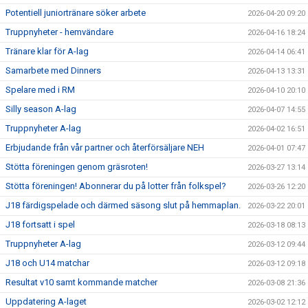
Potentiell juniortränare söker arbete
2026-04-20 09:20
Truppnyheter - hemvändare
2026-04-16 18:24
Tränare klar för A-lag
2026-04-14 06:41
Samarbete med Dinners
2026-04-13 13:31
Spelare med i RM
2026-04-10 20:10
Silly season A-lag
2026-04-07 14:55
Truppnyheter A-lag
2026-04-02 16:51
Erbjudande från vår partner och återförsäljare NEH
2026-04-01 07:47
Stötta föreningen genom gräsroten!
2026-03-27 13:14
Stötta föreningen! Abonnerar du på lotter från folkspel?
2026-03-26 12:20
J18 färdigspelade och därmed säsong slut på hemmaplan.
2026-03-22 20:01
J18 fortsatt i spel
2026-03-18 08:13
Truppnyheter A-lag
2026-03-12 09:44
J18 och U14 matchar
2026-03-12 09:18
Resultat v10 samt kommande matcher
2026-03-08 21:36
Uppdatering A-laget
2026-03-02 12:12