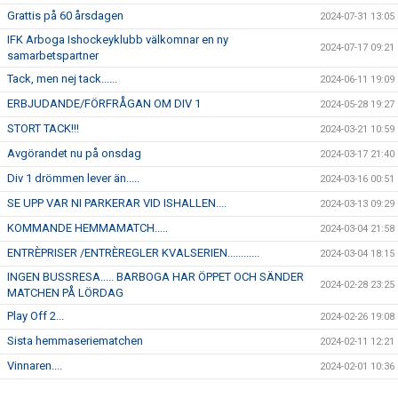
Grattis på 60 årsdagen
2024-07-31 13:05
IFK Arboga Ishockeyklubb välkomnar en ny
2024-07-17 09:21
samarbetspartner
Tack, men nej tack......
2024-06-11 19:09
ERBJUDANDE/FÖRFRÅGAN OM DIV 1
2024-05-28 19:27
STORT TACK!!!
2024-03-21 10:59
Avgörandet nu på onsdag
2024-03-17 21:40
Div 1 drömmen lever än.....
2024-03-16 00:51
SE UPP VAR NI PARKERAR VID ISHALLEN....
2024-03-13 09:29
KOMMANDE HEMMAMATCH.....
2024-03-04 21:58
ENTRÈPRISER /ENTRÈREGLER KVALSERIEN............
2024-03-04 18:15
INGEN BUSSRESA..... BARBOGA HAR ÖPPET OCH SÄNDER
2024-02-28 23:25
MATCHEN PÅ LÖRDAG
Play Off 2...
2024-02-26 19:08
Sista hemmaseriematchen
2024-02-11 12:21
Vinnaren....
2024-02-01 10:36
I morgon onsdag åker J-18 på bortamatch till Forshaga
2024-01-30 12:04