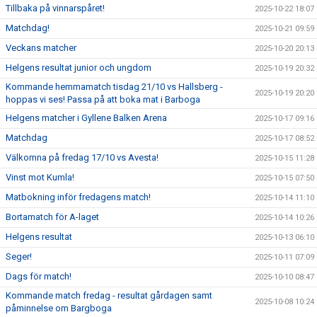
Tillbaka på vinnarspåret!
2025-10-22 18:07
Matchdag!
2025-10-21 09:59
Veckans matcher
2025-10-20 20:13
Helgens resultat junior och ungdom
2025-10-19 20:32
Kommande hemmamatch tisdag 21/10 vs Hallsberg -
2025-10-19 20:20
hoppas vi ses! Passa på att boka mat i Barboga
Helgens matcher i Gyllene Balken Arena
2025-10-17 09:16
Matchdag
2025-10-17 08:52
Välkomna på fredag 17/10 vs Avesta!
2025-10-15 11:28
Vinst mot Kumla!
2025-10-15 07:50
Matbokning inför fredagens match!
2025-10-14 11:10
Bortamatch för A-laget
2025-10-14 10:26
Helgens resultat
2025-10-13 06:10
Seger!
2025-10-11 07:09
Dags för match!
2025-10-10 08:47
Kommande match fredag - resultat gårdagen samt
2025-10-08 10:24
påminnelse om Bargboga