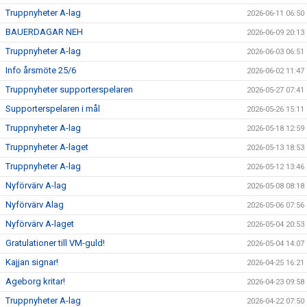
Truppnyheter A-lag
2026-06-11 06:50
SUPPORTERKLUBBEN
BAUERDAGAR NEH
2026-06-09 20:13
Truppnyheter A-lag
2026-06-03 06:51
MEDLEMSSKAP
Info årsmöte 25/6
2026-06-02 11:47
ENKRONASMATCH 2026
Truppnyheter supporterspelaren
2026-05-27 07:41
Supporterspelaren i mål
2026-05-26 15:11
Truppnyheter A-lag
2026-05-18 12:59
Truppnyheter A-laget
2026-05-13 18:53
Truppnyheter A-lag
2026-05-12 13:46
Nyförvärv A-lag
2026-05-08 08:18
Nyförvärv Alag
2026-05-06 07:56
Nyförvärv A-laget
2026-05-04 20:53
Gratulationer till VM-guld!
2026-05-04 14:07
Kajjan signar!
2026-04-25 16:21
Ageborg kritar!
2026-04-23 09:58
Truppnyheter A-lag
2026-04-22 07:50