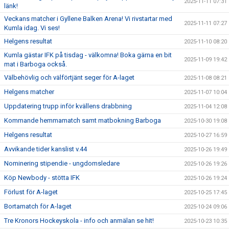
2025-11-11 07:31
länk!
Veckans matcher i Gyllene Balken Arena! Vi rivstartar med
2025-11-11 07:27
Kumla idag. Vi ses!
Helgens resultat
2025-11-10 08:20
Kumla gästar IFK på tisdag - välkomna! Boka gärna en bit
2025-11-09 19:42
mat i Barboga också.
Välbehövlig och välförtjänt seger för A-laget
2025-11-08 08:21
Helgens matcher
2025-11-07 10:04
Uppdatering trupp inför kvällens drabbning
2025-11-04 12:08
Kommande hemmamatch samt matbokning Barboga
2025-10-30 19:08
Helgens resultat
2025-10-27 16:59
Avvikande tider kanslist v.44
2025-10-26 19:49
Nominering stipendie - ungdomsledare
2025-10-26 19:26
Köp Newbody - stötta IFK
2025-10-26 19:24
Förlust för A-laget
2025-10-25 17:45
Bortamatch för A-laget
2025-10-24 09:06
Tre Kronors Hockeyskola - info och anmälan se hit!
2025-10-23 10:35