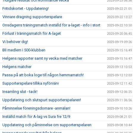
Tidigare resultat och kommande vecka
2025-09-23 06:36
Fritidskortet - Uppdatering!
2025-09-22 21:01
Vinnare dragning supporterspelare
2025-09-22 13:27
Onsdagens träningsmatch inställd för a-laget - info i stort
2025-09-22 10:50
Förlust i träningsmatch för A-laget
2025-09-20 06:45
Vi behöver dig!
2025-09-19 09:26
Bli medlem i 500-klubben
2025-09-15 16:49
Helgens rapporter samt ny vecka med matcher
2025-09-15 16:47
Helgens matcher
2025-09-13 10:53
Passa på att boka loge till någon hemmamatch!
2025-09-12 12:03
Supporterspelare tillika nyförvärv
2025-09-12 11:42
Insamling slut - tack!
2025-09-12 06:25
Uppdatering och slutspurt supporterspelaren!
2025-09-11 06:56
Påminnelse föreningsdomare -anmälan!
2025-09-10 10:26
Inställd match för A-lag vs Sura fre 12/9
2025-09-08 21:01
Uppdatering och påminnelse om supporterspelaren
2025-09-08 10:44