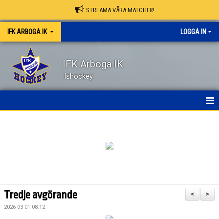
STREAMA VÅRA MATCHER!
IFK ARBOGA IK
LOGGA IN
IFK Arboga IK
Ishockey
NYHETER
HEM
OM KLUBBEN
KONTAKT
Tredje avgörande
<
>
KALENDER
2026-03-01 08:12