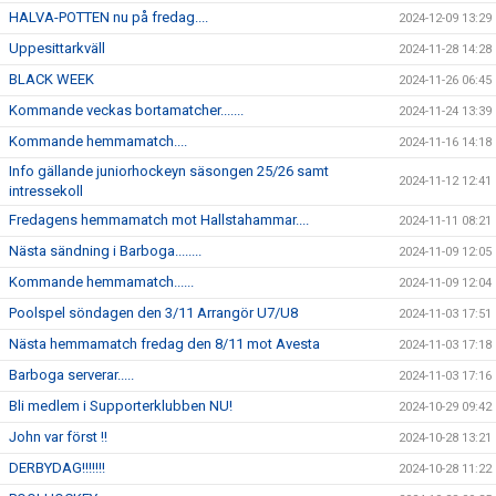
HALVA-POTTEN nu på fredag....
2024-12-09 13:29
Uppesittarkväll
2024-11-28 14:28
BLACK WEEK
2024-11-26 06:45
Kommande veckas bortamatcher.......
2024-11-24 13:39
Kommande hemmamatch....
2024-11-16 14:18
Info gällande juniorhockeyn säsongen 25/26 samt
2024-11-12 12:41
intressekoll
Fredagens hemmamatch mot Hallstahammar....
2024-11-11 08:21
Nästa sändning i Barboga........
2024-11-09 12:05
Kommande hemmamatch......
2024-11-09 12:04
Poolspel söndagen den 3/11 Arrangör U7/U8
2024-11-03 17:51
Nästa hemmamatch fredag den 8/11 mot Avesta
2024-11-03 17:18
Barboga serverar.....
2024-11-03 17:16
Bli medlem i Supporterklubben NU!
2024-10-29 09:42
John var först !!
2024-10-28 13:21
DERBYDAG!!!!!!!
2024-10-28 11:22