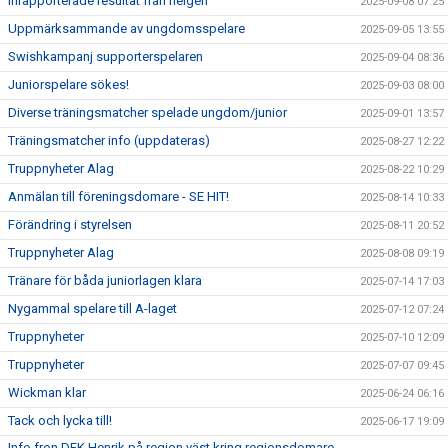
Inrapporterade resultat från helgen
2025-09-08 07:25
Uppmärksammande av ungdomsspelare
2025-09-05 13:55
Swishkampanj supporterspelaren
2025-09-04 08:36
Juniorspelare sökes!
2025-09-03 08:00
Diverse träningsmatcher spelade ungdom/junior
2025-09-01 13:57
Träningsmatcher info (uppdateras)
2025-08-27 12:22
Truppnyheter Alag
2025-08-22 10:29
Anmälan till föreningsdomare - SE HIT!
2025-08-14 10:33
Förändring i styrelsen
2025-08-11 20:52
Truppnyheter Alag
2025-08-08 09:19
Tränare för båda juniorlagen klara
2025-07-14 17:03
Nygammal spelare till A-laget
2025-07-12 07:24
Truppnyheter
2025-07-10 12:09
Truppnyheter
2025-07-07 09:45
Wickman klar
2025-06-24 06:16
Tack och lycka till!
2025-06-17 19:09
Info fron DFK Henrik på region väst kring regionsdomare