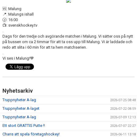
DOKUMENT
🆚: Malung
📍: Malungs ishall
VÅRA LAG
🕝: 16:00
📺: svenskhockey.tv
MATCHER
.
Dags för den tredje och avgörande matchen i Malung. Vi sätter oss på nytt
på bussen om ca 2 timmar för att ta oss upp till Malung. Vi är laddade och
ISSCHEMA
redo att slita i 60 min för att ta hem matchserien.
.
BOKA LOGE OCH MAT
Vi ses i Malung!💙
DEN BLÅVITA VÄGEN
BILJETTER
Nyhetsarkiv
BLI HOCKEYDOMARE
Truppnyheter A-lag
2026-07-25 08:48
Truppnyheter A-laget
2026-07-22 08:59
A-LAGETS MATCHER 25/26
Truppnyheter A-lag
2026-07-09 12:13
SVENSK HOCKEYTV
Ett stort GRATTIS Putte !!
2026-07-07 22:27
Chans att spela företagshockey!
2026-06-11 13:18
KLUBBPROFIL