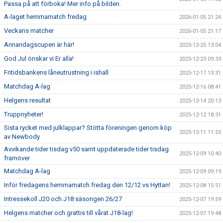
Passa på att förboka! Mer info på bilden.
A-laget hemmamatch fredag
2026-01-05 21:24
Veckans matcher
2026-01-05 21:17
Annandagscupen är här!
2025-12-25 13:04
God Jul önskar vi Er alla!
2025-12-23 09:33
Fritidsbankens låneutrustning i ishall
2025-12-17 13:31
Matchdag A-lag
2025-12-16 08:41
Helgens resultat
2025-12-14 20:13
Truppnyheter!
2025-12-12 18:31
Sista rycket med julklappar? Stötta föreningen genom köp
2025-12-11 11:55
av Newbody
Avvikande tider tisdag v50 samt uppdaterade tider tisdag
2025-12-09 10:40
framöver
Matchdag A-lag
2025-12-09 09:19
Inför fredagens hemmamatch fredag den 12/12 vs Hyttan!
2025-12-08 15:51
Intressekoll J20 och J18 säsongen 26/27
2025-12-07 19:59
Helgens matcher och grattis till vårat J18-lag!
2025-12-07 19:48